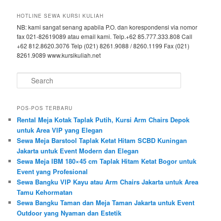
HOTLINE SEWA KURSI KULIAH
NB: kami sangat senang apabila P.O. dan korespondensi via nomor
fax 021-82619089 atau email kami. Telp.+62 85.777.333.808 Call
+62 812.8620.3076 Telp (021) 8261.9088 / 8260.1199 Fax (021)
8261.9089 www.kursikuliah.net
Search
POS-POS TERBARU
Rental Meja Kotak Taplak Putih, Kursi Arm Chairs Depok
untuk Area VIP yang Elegan
Sewa Meja Barstool Taplak Ketat Hitam SCBD Kuningan
Jakarta untuk Event Modern dan Elegan
Sewa Meja IBM 180×45 cm Taplak Hitam Ketat Bogor untuk
Event yang Profesional
Sewa Bangku VIP Kayu atau Arm Chairs Jakarta untuk Area
Tamu Kehormatan
Sewa Bangku Taman dan Meja Taman Jakarta untuk Event
Outdoor yang Nyaman dan Estetik