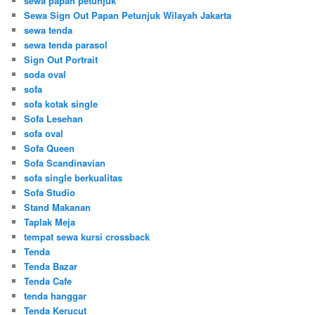
sewa papan petunjuk
Sewa Sign Out Papan Petunjuk Wilayah Jakarta
sewa tenda
sewa tenda parasol
Sign Out Portrait
soda oval
sofa
sofa kotak single
Sofa Lesehan
sofa oval
Sofa Queen
Sofa Scandinavian
sofa single berkualitas
Sofa Studio
Stand Makanan
Taplak Meja
tempat sewa kursi crossback
Tenda
Tenda Bazar
Tenda Cafe
tenda hanggar
Tenda Kerucut