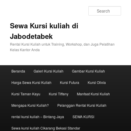
Sear
Sewa Kursi kuliah di
Jabodetabek
Rental Kursi Kuliah untuk Training, Workshop, dan Juga Pelatihan
Kelas Kantor Anda
Main menu
Beranda
Galeri Kursi Kuliah
Gambar Kursi Kuliah
Skip to primary content
Skip to secondary content
Harga Sewa Kursi Kuliah
Kursi Futura
Kursi Olivia
Kursi Taman Kayu
Kursi Tiffany
Manfaat Kursi Kuliah
Mengapa Kursi Kuliah?
Pelanggan Rental Kursi Kuliah
rental kursi kuliah – Bintang Jaya
SEWA KURSI
Sewa kursi kuliah Cikarang Bekasi Standar