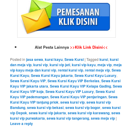
Alat Pesta Lainnya
>>Klik Link Disini<<
Posted in
jasa sewa
,
kursi kayu
,
Sewa Kursi
|
Tagged
kursi
,
kursi
dan meja vip
,
kursi vip
,
kursi vip jati
,
kursi vip kayu
,
meja vip
,
meja
vip kayu meja dan kursi vip
,
rental kursi vip
,
rental meja vip
,
Sewa
Kursi Kayu
,
Sewa Kursi Kayu jakarta
,
Sewa Kursi Kayu Luxury
,
Sewa Kursi Kayu VIP
,
Sewa Kursi Kayu VIP Berkelas
,
Sewa Kursi
Kayu VIP jakarta utara
,
Sewa Kursi Kayu VIP Kelapa Gading
,
Sewa
Kursi Kayu VIP koja
,
Sewa Kursi Kayu VIP Luxury
,
Sewa Kursi
Kayu VIP pademangan
,
Sewa Kursi Kayu VIP penjaringan
,
Sewa
Kursi Kayu VIP tanjung priok
,
sewa kursi vip
,
sewa kursi vip
Bandung
,
sewa kursi vip bekasi
,
sewa kursi vip bogor
,
sewa kursi
vip Depok
,
sewa kursi vip jakarta
,
sewa kursi vip karawang
,
sewa
kursi vip purwakarta
,
sewa kursi vip tangerang
,
sewa meja vip
|
Leave a reply