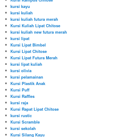
kursi kayu
kursi kuliah
kursi kuliah futura merah
Kursi Kuliah Lipat Chitose
kursi kuliah new futura merah
kursi lipat
Kursi Lipat Bimbel
Kursi Lipat Chitose
Kursi Lipat Futura Merah
kursi lipat kuliah
kursi olivia
kursi pelamainan
Kursi Plastik Anak
Kursi Puff
Kursi Raffles
kursi raja
Kursi Rapat Lipat Chitose
kursi rustic
Kursi Scramble
kursi sekolah
Kursi Silang Kayu