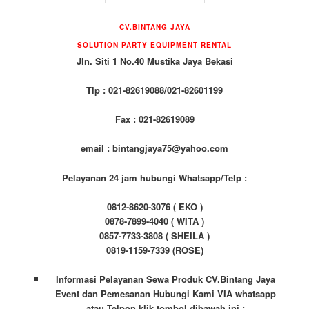
CV.BINTANG JAYA
SOLUTION PARTY EQUIPMENT
RENTAL
Jln. Siti 1 No.40 Mustika Jaya Bekasi
Tlp : 021-82619088/021-82601199
Fax : 021-82619089
email : bintangjaya75@yahoo.com
Pelayanan 24 jam hubungi Whatsapp/Telp :
0812-8620-3076 ( EKO )
0878-7899-4040 ( WITA )
0857-7733-3808 ( SHEILA )
0819-1159-7339 (ROSE)
Informasi Pelayanan Sewa Produk CV.Bintang Jaya
Event dan Pemesanan Hubungi Kami VIA whatsapp
atau Telpon klik tombol dibawah ini :