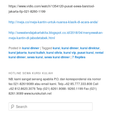
https://www.vidio.com/watch/1354120-pusat-sewa-barstool-
jakarta-tlp-021-8260-1199
http://meja.co/meja-kantin-untuk-nuansa-klasik-di-acara-anda/
http://sewatendajakartakita.blogspot.co.id/2018/04/menyewakan-
meja-kantin-di-jabodetabek.html
Posted in
kursi dinner
|
Tagged
kursi
,
kursi dinner
,
kursi direktur
,
kursi jakarta
,
kursi kulish
,
kursi olivia
,
kursi vip
,
pusat kursi
,
rental
kursi dinner
,
sewa kursi
,
sewa kursi dinner
|
7
Replies
HOTLINE SEWA KURSI KULIAH
NB: kami sangat senang apabila P.O. dan korespondensi via nomor
fax 021-82619089 atau email kami. Telp.+62 85.777.333.808 Call
+62 812.8620.3076 Telp (021) 8261.9088 / 8260.1199 Fax (021)
8261.9089 www.kursikuliah.net
Search