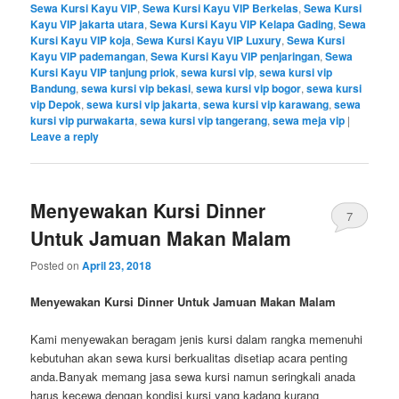
Sewa Kursi Kayu VIP
,
Sewa Kursi Kayu VIP Berkelas
,
Sewa Kursi
Kayu VIP jakarta utara
,
Sewa Kursi Kayu VIP Kelapa Gading
,
Sewa
Kursi Kayu VIP koja
,
Sewa Kursi Kayu VIP Luxury
,
Sewa Kursi
Kayu VIP pademangan
,
Sewa Kursi Kayu VIP penjaringan
,
Sewa
Kursi Kayu VIP tanjung priok
,
sewa kursi vip
,
sewa kursi vip
Bandung
,
sewa kursi vip bekasi
,
sewa kursi vip bogor
,
sewa kursi
vip Depok
,
sewa kursi vip jakarta
,
sewa kursi vip karawang
,
sewa
kursi vip purwakarta
,
sewa kursi vip tangerang
,
sewa meja vip
|
Leave a reply
Menyewakan Kursi Dinner
7
Untuk Jamuan Makan Malam
Posted on
April 23, 2018
Menyewakan Kursi Dinner Untuk Jamuan Makan Malam
Kami menyewakan beragam jenis kursi dalam rangka memenuhi
kebutuhan akan sewa kursi berkualitas disetiap acara penting
anda.Banyak memang jasa sewa kursi namun seringkali anada
harus kecewa dengan kondisi kursi yang kadang kurang