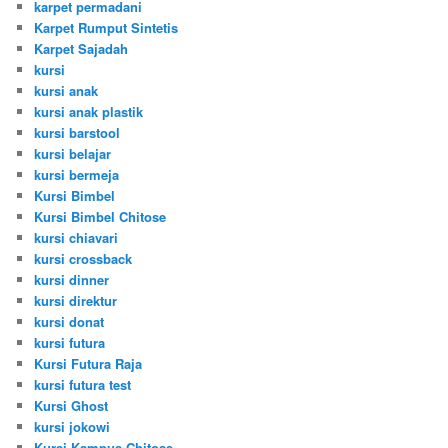
karpet permadani
Karpet Rumput Sintetis
Karpet Sajadah
kursi
kursi anak
kursi anak plastik
kursi barstool
kursi belajar
kursi bermeja
Kursi Bimbel
Kursi Bimbel Chitose
kursi chiavari
kursi crossback
kursi dinner
kursi direktur
kursi donat
kursi futura
Kursi Futura Raja
kursi futura test
Kursi Ghost
kursi jokowi
Kursi Kampus Chitose