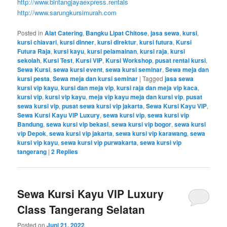
http://www.bintangjayaexpress.rentals
http://www.sarungkursimurah.com
Posted in
Alat Catering
,
Bangku Lipat Chitose
,
jasa sewa
,
kursi
,
kursi chiavari
,
kursi dinner
,
kursi direktur
,
kursi futura
,
Kursi
Futura Raja
,
kursi kayu
,
kursi pelamainan
,
kursi raja
,
kursi
sekolah
,
Kursi Test
,
Kursi VIP
,
Kursi Workshop
,
pusat rental kursi
,
Sewa Kursi
,
sewa kursi event
,
sewa kursi seminar
,
Sewa meja dan
kursi pesta
,
Sewa meja dan kursi seminar
|
Tagged
jasa sewa
kursi vip kayu
,
kursi dan meja vip
,
kursi raja dan meja vip kaca
,
kursi vip
,
kursi vip kayu
,
meja vip kayu meja dan kursi vip
,
pusat
sewa kursi vip
,
pusat sewa kursi vip jakarta
,
Sewa Kursi Kayu VIP
,
Sewa Kursi Kayu VIP Luxury
,
sewa kursi vip
,
sewa kursi vip
Bandung
,
sewa kursi vip bekasi
,
sewa kursi vip bogor
,
sewa kursi
vip Depok
,
sewa kursi vip jakarta
,
sewa kursi vip karawang
,
sewa
kursi vip kayu
,
sewa kursi vip purwakarta
,
sewa kursi vip
tangerang
|
2
Replies
Sewa Kursi Kayu VIP Luxury
Class Tangerang Selatan
Posted on
Juni 21, 2022