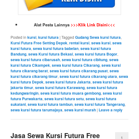
Alat Pesta Lainnya
>>>Klik Link Disini<<<
Posted in
kursi
,
kursi futura
|
Tagged
Gudang Sewa kursi futura
,
Kursi Futura Free Setting Depok
,
rental kursi
,
sewa kursi
,
sewa
kursi futura
,
sewa kursi futura babelan
,
sewa kursi futura
Bandung
,
sewa Kursi futura Bekasi
,
sewa kursi futura Bogor
,
sewa kursi futura cibarusah
,
sewa kursi futura cibitung
,
sewa
kursi futura Cikampek
,
sewa kursi futura Cikarang
,
sewa kursi
futura cikarang barat
,
sewa kursi futura cikarang pusat
,
sewa
kursi futura cikarang timur
,
sewa kursi futura cikarang utara
,
sewa
kursi futura Depok
,
sewa kursi futura Jakarta
,
sewa kursi futura
jakarta timur
,
sewa kursi futura Karawang
,
sewa kursi futura
kedungwaringin
,
sewa kursi futura muara gembong
,
sewa kursi
futura Purwakarta
,
sewa kursi futura setu
,
sewa kursi futura
sukatani
,
sewa kursi futura tambun
,
sewa kursi futura Tangerang
,
sewa kursi futura tarumajaya
,
sewa kursi murah
|
Leave a reply
Jasa Sewa Kursi Futura Free
1