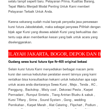
selalu tampil seperti baru. Pelayanan Prima, Kualitas Barang,
Tepat Waktu Menjadi Modal Penting Untuk Kami memberi
Pelayanan Terbaik Untuk Anda.
Karena sekarang sudah mulai banyak penyedia jasa persewaan
kursi futura Jabodetabek, maka sebagai penyewa Pilihlah dengan
bijak agar Kursi yang disewa adalah Kursi yang berkualitas dan
tentu saja akan memberikan kesan yang baik untuk acara yang
diselenggarakan.
AH JAKARTA, BOGOR, DEPOK DAN BEKASI UN
Gudang sewa kursi futura tipe ftr-405 original bekasi
Selain kursi futura Kami menyediakan berbagai macam jenis
kursi dan semua kebutuhan peralatan event lainnya yang kami
rentalkan bisa konsultasikan kekami untuk kebutuhan apa saja
untuk acara anda diantaranya Sewa Kursi , Meja , Tenda , AC ,
Panggung , Backdrop , Misty cool , Dekorasi Pesta , Karpet
Permadani , Rumput Sintetis , Tiang Antrian Bludru & sabuk ,
Kursi Tiffany , Sirine , Sound System , Gong , wedding
Pernikahan , Karpet Merah , Alat Catering , Flipchart , Podium ,