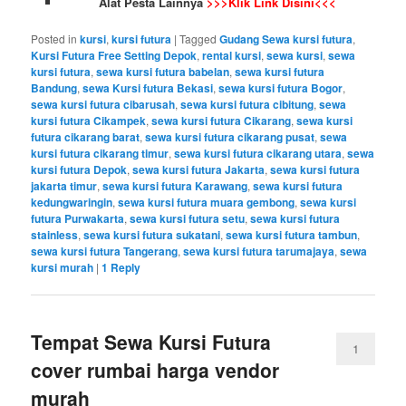
Alat Pesta Lainnya
>>>Klik Link Disini<<<
Posted in
kursi
,
kursi futura
|
Tagged
Gudang Sewa kursi futura
,
Kursi Futura Free Setting Depok
,
rental kursi
,
sewa kursi
,
sewa
kursi futura
,
sewa kursi futura babelan
,
sewa kursi futura
Bandung
,
sewa Kursi futura Bekasi
,
sewa kursi futura Bogor
,
sewa kursi futura cibarusah
,
sewa kursi futura cibitung
,
sewa
kursi futura Cikampek
,
sewa kursi futura Cikarang
,
sewa kursi
futura cikarang barat
,
sewa kursi futura cikarang pusat
,
sewa
kursi futura cikarang timur
,
sewa kursi futura cikarang utara
,
sewa
kursi futura Depok
,
sewa kursi futura Jakarta
,
sewa kursi futura
jakarta timur
,
sewa kursi futura Karawang
,
sewa kursi futura
kedungwaringin
,
sewa kursi futura muara gembong
,
sewa kursi
futura Purwakarta
,
sewa kursi futura setu
,
sewa kursi futura
stainless
,
sewa kursi futura sukatani
,
sewa kursi futura tambun
,
sewa kursi futura Tangerang
,
sewa kursi futura tarumajaya
,
sewa
kursi murah
|
1
Reply
Tempat Sewa Kursi Futura
1
cover rumbai harga vendor
murah