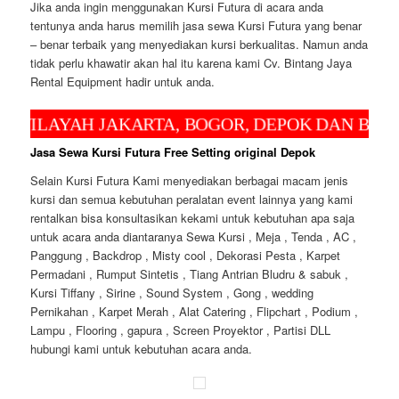
Jika anda ingin menggunakan Kursi Futura di acara anda
tentunya anda harus memilih jasa sewa Kursi Futura yang benar
– benar terbaik yang menyediakan kursi berkualitas. Namun anda
tidak perlu khawatir akan hal itu karena kami Cv. Bintang Jaya
Rental Equipment hadir untuk anda.
AH JAKARTA, BOGOR, DEPOK DAN BEKASI UN
Jasa Sewa Kursi Futura Free Setting original Depok
Selain Kursi Futura Kami menyediakan berbagai macam jenis
kursi dan semua kebutuhan peralatan event lainnya yang kami
rentalkan bisa konsultasikan kekami untuk kebutuhan apa saja
untuk acara anda diantaranya Sewa Kursi , Meja , Tenda , AC ,
Panggung , Backdrop , Misty cool , Dekorasi Pesta , Karpet
Permadani , Rumput Sintetis , Tiang Antrian Bludru & sabuk ,
Kursi Tiffany , Sirine , Sound System , Gong , wedding
Pernikahan , Karpet Merah , Alat Catering , Flipchart , Podium ,
Lampu , Flooring , gapura , Screen Proyektor , Partisi DLL
hubungi kami untuk kebutuhan acara anda.