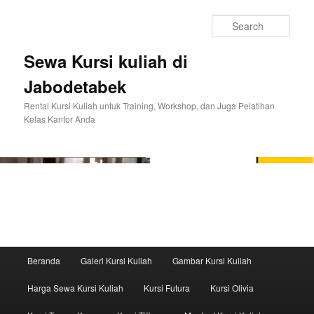
Sear
Sewa Kursi kuliah di
Jabodetabek
Rental Kursi Kuliah untuk Training, Workshop, dan Juga Pelatihan
Kelas Kantor Anda
Main menu
Beranda
Galeri Kursi Kuliah
Gambar Kursi Kuliah
Skip to primary content
Skip to secondary content
Harga Sewa Kursi Kuliah
Kursi Futura
Kursi Olivia