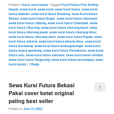
Posted in
kursi
,
kursi futura
|
Tagged
Kursi Futura Free Setting
Depok
,
rental kursi
,
sewa kursi
,
sewa kursi futura
,
sewa kursi
futura babelan
,
sewa kursi futura Bandung
,
sewa Kursi futura
Bekasi
,
sewa kursi futura Bogor
,
sewa kursi futura cibarusah
,
sewa kursi futura cibitung
,
sewa kursi futura Cikampek
,
sewa
kursi futura Cikarang
,
sewa kursi futura cikarang barat
,
sewa
kursi futura cikarang pusat
,
sewa kursi futura cikarang timur
,
sewa kursi futura cikarang utara
,
sewa kursi futura Depok
,
sewa
kursi futura Jakarta
,
sewa kursi futura jakarta timur
,
sewa kursi
futura Karawang
,
sewa kursi futura kedungwaringin
,
sewa kursi
futura muara gembong
,
sewa kursi futura Purwakarta
,
sewa kursi
futura setu
,
sewa kursi futura sukatani
,
sewa kursi futura tambun
,
sewa kursi futura Tangerang
,
sewa kursi futura tarumajaya
,
sewa
kursi murah
|
1
Reply
Sewa Kursi Futura Bekasi
2
Pakai cover ketat original
paling best seller
Posted on
Juni 13, 2022