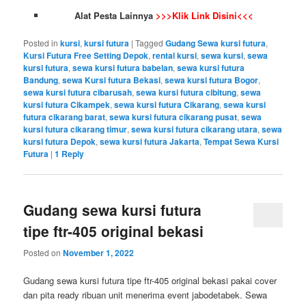
Alat Pesta Lainnya
>>>Klik Link Disini<<<
Posted in
kursi
,
kursi futura
|
Tagged
Gudang Sewa kursi futura
,
Kursi Futura Free Setting Depok
,
rental kursi
,
sewa kursi
,
sewa
kursi futura
,
sewa kursi futura babelan
,
sewa kursi futura
Bandung
,
sewa Kursi futura Bekasi
,
sewa kursi futura Bogor
,
sewa kursi futura cibarusah
,
sewa kursi futura cibitung
,
sewa
kursi futura Cikampek
,
sewa kursi futura Cikarang
,
sewa kursi
futura cikarang barat
,
sewa kursi futura cikarang pusat
,
sewa
kursi futura cikarang timur
,
sewa kursi futura cikarang utara
,
sewa
kursi futura Depok
,
sewa kursi futura Jakarta
,
Tempat Sewa Kursi
Futura
|
1
Reply
Gudang sewa kursi futura
tipe ftr-405 original bekasi
Posted on
November 1, 2022
Gudang sewa kursi futura tipe ftr-405 original bekasi pakai cover
dan pita ready ribuan unit menerima event jabodetabek. Sewa