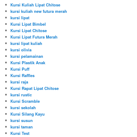
Kursi Kuliah Lipat Chitose
kursi kuliah new futura merah
kursi lipat
Kursi Lipat Bimbel
Kursi Lipat Chitose
Kursi Lipat Futura Merah
kursi lipat kuliah
kursi olivia
kursi pelamainan
Kursi Plastik Anak
Kursi Puff
Kursi Raffles
kursi raja
Kursi Rapat Lipat Chitose
kursi rustic
Kursi Scramble
kursi sekolah
Kursi Silang Kayu
kursi susun
kursi taman
Kursi Test