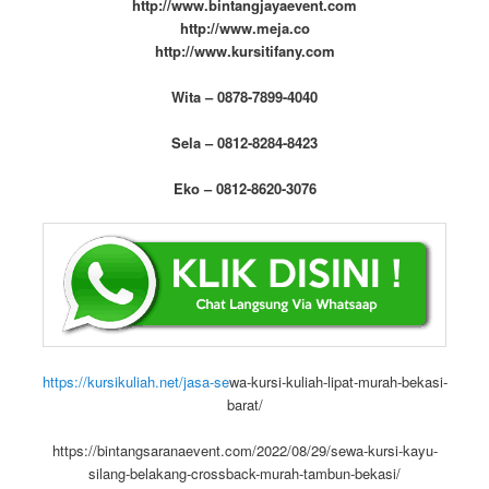
http://www.bintangjayaevent.com
http://www.meja.co
http://www.kursitifany.com
Wita – 0878-7899-4040
Sela – 0812-8284-8423
Eko – 0812-8620-3076
https://kursikuliah.net/jasa-se
wa-kursi-kuliah-lipat-murah-bekasi-
barat/
https://bintangsaranaevent.com/2022/08/29/sewa-kursi-kayu-
silang-belakang-crossback-murah-tambun-bekasi/