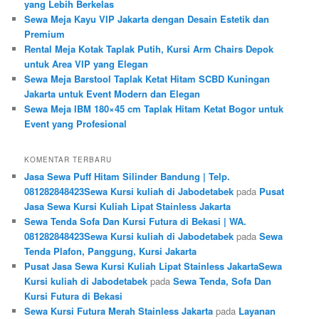
yang Lebih Berkelas
Sewa Meja Kayu VIP Jakarta dengan Desain Estetik dan
Premium
Rental Meja Kotak Taplak Putih, Kursi Arm Chairs Depok
untuk Area VIP yang Elegan
Sewa Meja Barstool Taplak Ketat Hitam SCBD Kuningan
Jakarta untuk Event Modern dan Elegan
Sewa Meja IBM 180×45 cm Taplak Hitam Ketat Bogor untuk
Event yang Profesional
KOMENTAR TERBARU
Jasa Sewa Puff Hitam Silinder Bandung | Telp.
081282848423Sewa Kursi kuliah di Jabodetabek
pada
Pusat
Jasa Sewa Kursi Kuliah Lipat Stainless Jakarta
Sewa Tenda Sofa Dan Kursi Futura di Bekasi | WA.
081282848423Sewa Kursi kuliah di Jabodetabek
pada
Sewa
Tenda Plafon, Panggung, Kursi Jakarta
Pusat Jasa Sewa Kursi Kuliah Lipat Stainless JakartaSewa
Kursi kuliah di Jabodetabek
pada
Sewa Tenda, Sofa Dan
Kursi Futura di Bekasi
Sewa Kursi Futura Merah Stainless Jakarta
pada
Layanan