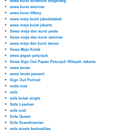
sewa kursi scramble tangerang
sewa kursi seminar
sewa kursi tiffany
sewa meja bulat jabodetabek
sewa meja bulat jakarta
Sewa meja dan kursi pesta
Sewa meja dan kursi seminar
sewa meja dan kursi taman
Sewa Meja Kotak
sewa papan petunjuk
Sewa Sign Out Papan Petunjuk Wilayah Jakarta
sewa tenda
sewa tenda parasol
Sign Out Portrait
soda oval
sofa
sofa kotak single
Sofa Lesehan
sofa oval
Sofa Queen
Sofa Scandinavian
sofa single berkualitas