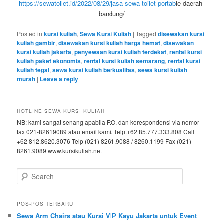
https://sewatoilet.id/2022/08/29/jasa-sewa-toilet-portab
le-daerah-
bandung/
Posted in
kursi kuliah
,
Sewa Kursi Kuliah
|
Tagged
disewakan kursi
kuliah gambir
,
disewakan kursi kuliah harga hemat
,
disewakan
kursi kuliah jakarta
,
penyewaan kursi kuliah terdekat
,
rental kursi
kuliah paket ekonomis
,
rental kursi kuliah semarang
,
rental kursi
kuliah tegal
,
sewa kursi kuliah berkualitas
,
sewa kursi kuliah
murah
|
Leave a reply
HOTLINE SEWA KURSI KULIAH
NB: kami sangat senang apabila P.O. dan korespondensi via nomor
fax 021-82619089 atau email kami. Telp.+62 85.777.333.808 Call
+62 812.8620.3076 Telp (021) 8261.9088 / 8260.1199 Fax (021)
8261.9089 www.kursikuliah.net
Search
POS-POS TERBARU
Sewa Arm Chairs atau Kursi VIP Kayu Jakarta untuk Event