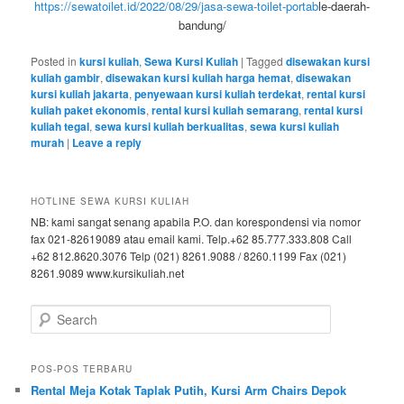
https://sewatoilet.id/2022/08/29/jasa-sewa-toilet-portab
le-daerah-
bandung/
Posted in
kursi kuliah
,
Sewa Kursi Kuliah
|
Tagged
disewakan kursi
kuliah gambir
,
disewakan kursi kuliah harga hemat
,
disewakan
kursi kuliah jakarta
,
penyewaan kursi kuliah terdekat
,
rental kursi
kuliah paket ekonomis
,
rental kursi kuliah semarang
,
rental kursi
kuliah tegal
,
sewa kursi kuliah berkualitas
,
sewa kursi kuliah
murah
|
Leave a reply
HOTLINE SEWA KURSI KULIAH
NB: kami sangat senang apabila P.O. dan korespondensi via nomor
fax 021-82619089 atau email kami. Telp.+62 85.777.333.808 Call
+62 812.8620.3076 Telp (021) 8261.9088 / 8260.1199 Fax (021)
8261.9089 www.kursikuliah.net
Search
POS-POS TERBARU
Rental Meja Kotak Taplak Putih, Kursi Arm Chairs Depok