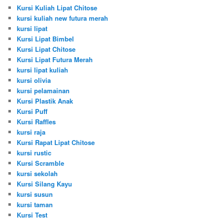
Kursi Kuliah Lipat Chitose
kursi kuliah new futura merah
kursi lipat
Kursi Lipat Bimbel
Kursi Lipat Chitose
Kursi Lipat Futura Merah
kursi lipat kuliah
kursi olivia
kursi pelamainan
Kursi Plastik Anak
Kursi Puff
Kursi Raffles
kursi raja
Kursi Rapat Lipat Chitose
kursi rustic
Kursi Scramble
kursi sekolah
Kursi Silang Kayu
kursi susun
kursi taman
Kursi Test