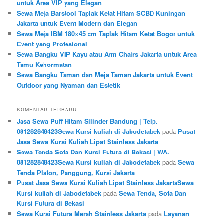
untuk Area VIP yang Elegan
Sewa Meja Barstool Taplak Ketat Hitam SCBD Kuningan
Jakarta untuk Event Modern dan Elegan
Sewa Meja IBM 180×45 cm Taplak Hitam Ketat Bogor untuk
Event yang Profesional
Sewa Bangku VIP Kayu atau Arm Chairs Jakarta untuk Area
Tamu Kehormatan
Sewa Bangku Taman dan Meja Taman Jakarta untuk Event
Outdoor yang Nyaman dan Estetik
KOMENTAR TERBARU
Jasa Sewa Puff Hitam Silinder Bandung | Telp.
081282848423Sewa Kursi kuliah di Jabodetabek
pada
Pusat
Jasa Sewa Kursi Kuliah Lipat Stainless Jakarta
Sewa Tenda Sofa Dan Kursi Futura di Bekasi | WA.
081282848423Sewa Kursi kuliah di Jabodetabek
pada
Sewa
Tenda Plafon, Panggung, Kursi Jakarta
Pusat Jasa Sewa Kursi Kuliah Lipat Stainless JakartaSewa
Kursi kuliah di Jabodetabek
pada
Sewa Tenda, Sofa Dan
Kursi Futura di Bekasi
Sewa Kursi Futura Merah Stainless Jakarta
pada
Layanan