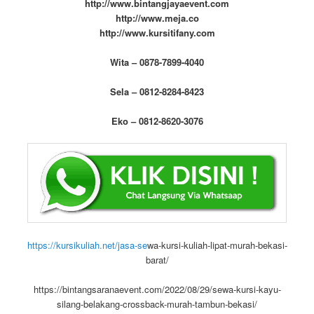
http://www.bintangjayaevent.com
http://www.meja.co
http://www.kursitifany.com
Wita – 0878-7899-4040
Sela – 0812-8284-8423
Eko – 0812-8620-3076
https://kursikuliah.net/jasa-se
wa-kursi-kuliah-lipat-murah-bekasi-
barat/
https://bintangsaranaevent.com/2022/08/29/sewa-kursi-kayu-
silang-belakang-crossback-murah-tambun-bekasi/