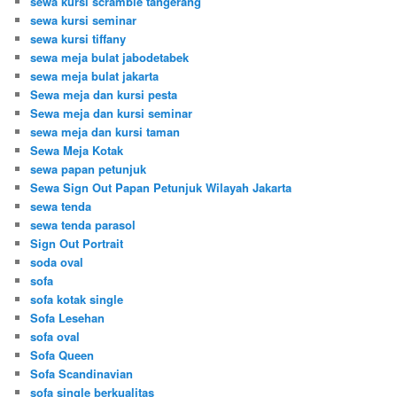
sewa kursi scramble tangerang
sewa kursi seminar
sewa kursi tiffany
sewa meja bulat jabodetabek
sewa meja bulat jakarta
Sewa meja dan kursi pesta
Sewa meja dan kursi seminar
sewa meja dan kursi taman
Sewa Meja Kotak
sewa papan petunjuk
Sewa Sign Out Papan Petunjuk Wilayah Jakarta
sewa tenda
sewa tenda parasol
Sign Out Portrait
soda oval
sofa
sofa kotak single
Sofa Lesehan
sofa oval
Sofa Queen
Sofa Scandinavian
sofa single berkualitas