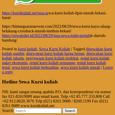
https://kursikuliah.net/jasa-se
wa-kursi-kuliah-lipat-murah-bekasi-
barat/
https://bintangsaranaevent.com/2022/08/29/sewa-kursi-kayu-silang-
belakang-crossback-murah-tambun-bekasi/
https://sewatoilet.id/2022/08/29/jasa-sewa-toilet-portab
le-daerah-
bandung/
Posted in
kursi kuliah
,
Sewa Kursi Kuliah
|
Tagged
disewakan kursi
kuliah gambir
,
disewakan kursi kuliah harga hemat
,
disewakan kursi
kuliah jakarta
,
penyewaan kursi kuliah terdekat
,
rental kursi kuliah
paket ekonomis
,
rental kursi kuliah semarang
,
rental kursi kuliah
tegal
,
sewa kursi kuliah berkualitas
,
sewa kursi kuliah murah
|
Leave
a reply
Hotline Sewa Kursi kuliah
NB: kami sangat senang apabila P.O. dan korespondensi via nomor
fax 021-82619089 atau email kami. Telp.+62 85.777.333.808 Call
+62 812.8620.3076 Telp (021) 8261.9088 / 8260.1199 Fax (021)
8261.9089 www.kursikuliah.net
Search