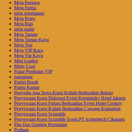
Meja Panjang
Meja Partisi
meja prasmanan
Meja Retro
Meja Rias
meja sudut
Meja Taman
Meja Taman Kayu
Meja Test
Meja VIP Kaca
Meja Vip Kayu
Mini Garden
Misty Cool
Pagar Pembatas VIP
panggung
Partisi Booth
Partisi Kamar
Penyedia Jasa Sewa Kursi Kuliah Berkualitas Bekasi
Penyewaan Kursi Dekorasi Event Kempinsky Hotel Jakarta
Penyewaan Kursi Futura Berkualitas Event Hotel Century
Penyewaan Kursi Kuliah Berkualitas Cawang Kramatjati
Penyewaan Kursi Scramble
Penyewaan Kursi Scramble Event PT Icommtech Cikarang
Pita Dan Gunting Peresmian
Podium