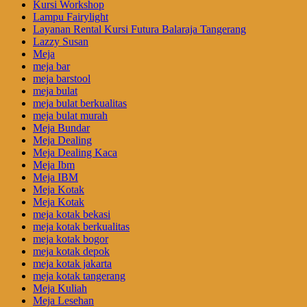
Kursi Workshop
Lampu Fairylight
Layanan Rental Kursi Futura Balaraja Tangerang
Lazzy Susan
Meja
meja bar
meja barstool
meja bulat
meja bulat berkualitas
meja bulat murah
Meja Bundar
Meja Dealing
Meja Dealing Kaca
Meja Ibm
Meja IBM
Meja Kotak
Meja Kotak
meja kotak bekasi
meja kotak berkualitas
meja kotak bogor
meja kotak depok
meja kotak jakarta
meja kotak tangerang
Meja Kuliah
Meja Lesehan