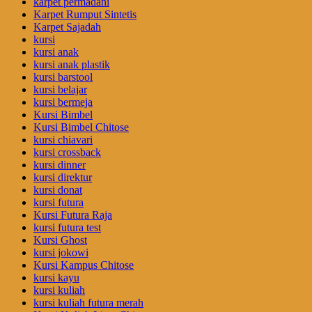
karpet permadani
Karpet Rumput Sintetis
Karpet Sajadah
kursi
kursi anak
kursi anak plastik
kursi barstool
kursi belajar
kursi bermeja
Kursi Bimbel
Kursi Bimbel Chitose
kursi chiavari
kursi crossback
kursi dinner
kursi direktur
kursi donat
kursi futura
Kursi Futura Raja
kursi futura test
Kursi Ghost
kursi jokowi
Kursi Kampus Chitose
kursi kayu
kursi kuliah
kursi kuliah futura merah