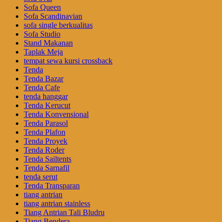
Sofa Queen
Sofa Scandinavian
sofa single berkualitas
Sofa Studio
Stand Makanan
Taplak Meja
tempat sewa kursi crossback
Tenda
Tenda Bazar
Tenda Cafe
tenda hanggar
Tenda Kerucut
Tenda Konvensional
Tenda Parasol
Tenda Plafon
Tenda Proyek
Tenda Roder
Tenda Sailtents
Tenda Sarnafil
tenda serut
Tenda Transparan
tiang antrian
tiang antrian stainless
Tiang Antrian Tali Bludru
Tiang Bendera