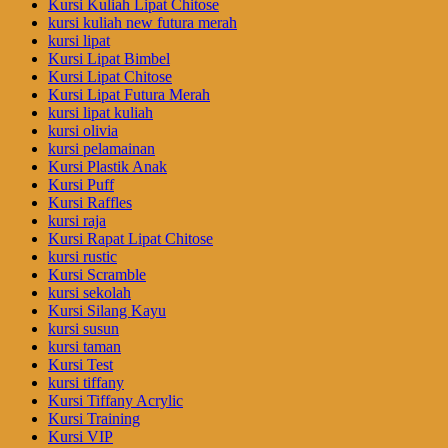
Kursi Kuliah Lipat Chitose
kursi kuliah new futura merah
kursi lipat
Kursi Lipat Bimbel
Kursi Lipat Chitose
Kursi Lipat Futura Merah
kursi lipat kuliah
kursi olivia
kursi pelamainan
Kursi Plastik Anak
Kursi Puff
Kursi Raffles
kursi raja
Kursi Rapat Lipat Chitose
kursi rustic
Kursi Scramble
kursi sekolah
Kursi Silang Kayu
kursi susun
kursi taman
Kursi Test
kursi tiffany
Kursi Tiffany Acrylic
Kursi Training
Kursi VIP