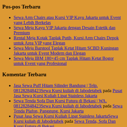
Pos-pos Terbaru
Sewa Arm Chairs atau Kursi VIP Kayu Jakarta untuk Event
yang Lebih Berkelas
Sewa Meja Kayu VIP Jakarta dengan Desain Estetik dan
Premium
Rental Meja Kotak Taplak Putih, Kursi Arm Chairs Depok
untuk Area VIP yang Elegan
Sewa Meja Barstool Taplak Ketat Hitam SCBD Kuningan
Jakarta untuk Event Modern dan Elegan
Sewa Meja IBM 180×45 cm Taplak Hitam Ketat Bogor
untuk Event yang Profesional
Komentar Terbaru
Jasa Sewa Puff Hitam Silinder Bandung | Telp.
081282848423Sewa Kursi kuliah di Jabodetabek
pada
Pusat
Jasa Sewa Kursi Kuliah Lipat Stainless Jakarta
Sewa Tenda Sofa Dan Kursi Futura di Bekasi | WA.
081282848423Sewa Kursi kuliah di Jabodetabek
pada
Sewa
Tenda Plafon, Panggung, Kursi Jakarta
Pusat Jasa Sewa Kursi Kuliah Lipat Stainless JakartaSewa
Kursi kuliah di Jabodetabek
pada
Sewa Tenda, Sofa Dan
Kursi Futura di Bekasi