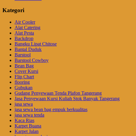
Kategori
Air Cooler
Alat Catering
Alat Pesta
Backdrop
Bangku Lipat Chitose
Bantal Duduk
Barstool
Barstool Cowboy
Bean Bag
Cover Kursi
Flip Chart
flooring
Gubukan
Gudang Penyewaan Tenda Plafon Tangerang
Jasa Penyewaan Kursi Kuliah Stok Banyak Tangerang
jasa sewa
jasa sewa bean bag empuk berkualitas
jasa sewa tenda
Kaca Rias
Karpet Buana
Karpet Jalan