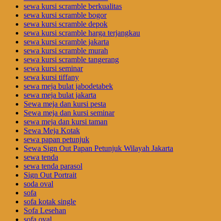
sewa kursi scramble berkualitas
sewa kursi scramble bogor
sewa kursi scramble depok
sewa kursi scramble harga terjangkau
sewa kursi scramble jakarta
sewa kursi scramble murah
sewa kursi scramble tangerang
sewa kursi seminar
sewa kursi tiffany
sewa meja bulat jabodetabek
sewa meja bulat jakarta
Sewa meja dan kursi pesta
Sewa meja dan kursi seminar
sewa meja dan kursi taman
Sewa Meja Kotak
sewa papan petunjuk
Sewa Sign Out Papan Petunjuk Wilayah Jakarta
sewa tenda
sewa tenda parasol
Sign Out Portrait
soda oval
sofa
sofa kotak single
Sofa Lesehan
sofa oval