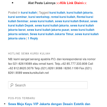
Alat Pesta Lainnya
>>Klik Link Disini<<
Posted in
kursi kuliah
|
Tagged
kursi kuliah
,
kursi kuliah jakarta
,
kursi seminar
,
kursi workshop
,
rental kursi kuliah
,
Rental kursi
kuliah Seminar
,
sewa kursi kuliah
,
sewa kursi kuliah Bekasi
,
sewa
kursi kuliah Depok
,
sewa kursi kuliah jakarta
,
sewa kursi kuliah
jakarta barat
,
sewa kursi kuliah jakarta pusat
,
sewa kursi kuliah
jakarta selatan
,
Sewa kursi kuliah Jakarta Timur
,
sewa kursi kuliah
jakarta utara
|
1
Reply
HOTLINE SEWA KURSI KULIAH
NB: kami sangat senang apabila P.O. dan korespondensi via nomor
fax 021-82619089 atau email kami. Telp.+62 85.777.333.808 Call
+62 812.8620.3076 Telp (021) 8261.9088 / 8260.1199 Fax (021)
8261.9089 www.kursikuliah.net
Search
POS-POS TERBARU
Sewa Meja Kayu VIP Jakarta dengan Desain Estetik dan