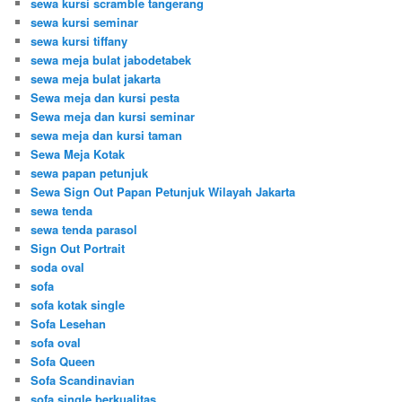
sewa kursi scramble tangerang
sewa kursi seminar
sewa kursi tiffany
sewa meja bulat jabodetabek
sewa meja bulat jakarta
Sewa meja dan kursi pesta
Sewa meja dan kursi seminar
sewa meja dan kursi taman
Sewa Meja Kotak
sewa papan petunjuk
Sewa Sign Out Papan Petunjuk Wilayah Jakarta
sewa tenda
sewa tenda parasol
Sign Out Portrait
soda oval
sofa
sofa kotak single
Sofa Lesehan
sofa oval
Sofa Queen
Sofa Scandinavian
sofa single berkualitas