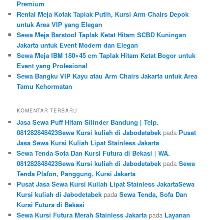
Premium
Rental Meja Kotak Taplak Putih, Kursi Arm Chairs Depok
untuk Area VIP yang Elegan
Sewa Meja Barstool Taplak Ketat Hitam SCBD Kuningan
Jakarta untuk Event Modern dan Elegan
Sewa Meja IBM 180×45 cm Taplak Hitam Ketat Bogor untuk
Event yang Profesional
Sewa Bangku VIP Kayu atau Arm Chairs Jakarta untuk Area
Tamu Kehormatan
KOMENTAR TERBARU
Jasa Sewa Puff Hitam Silinder Bandung | Telp.
081282848423Sewa Kursi kuliah di Jabodetabek
pada
Pusat
Jasa Sewa Kursi Kuliah Lipat Stainless Jakarta
Sewa Tenda Sofa Dan Kursi Futura di Bekasi | WA.
081282848423Sewa Kursi kuliah di Jabodetabek
pada
Sewa
Tenda Plafon, Panggung, Kursi Jakarta
Pusat Jasa Sewa Kursi Kuliah Lipat Stainless JakartaSewa
Kursi kuliah di Jabodetabek
pada
Sewa Tenda, Sofa Dan
Kursi Futura di Bekasi
Sewa Kursi Futura Merah Stainless Jakarta
pada
Layanan