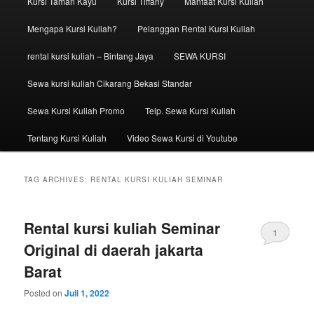
Kursi Taman Kayu
Kursi Tiffany
Manfaat Kursi Kuliah
Mengapa Kursi Kuliah?
Pelanggan Rental Kursi Kuliah
rental kursi kuliah – Bintang Jaya
SEWA KURSI
Sewa kursi kuliah Cikarang Bekasi Standar
Sewa Kursi Kuliah Promo
Telp. Sewa Kursi Kuliah
Tentang Kursi Kuliah
Video Sewa Kursi di Youtube
TAG ARCHIVES:
RENTAL KURSI KULIAH SEMINAR
Rental kursi kuliah Seminar
1
Original di daerah jakarta
Barat
Posted on
Juli 1, 2022