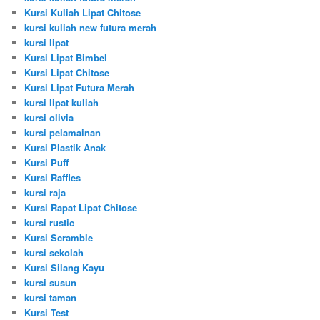
Kursi Kuliah Lipat Chitose
kursi kuliah new futura merah
kursi lipat
Kursi Lipat Bimbel
Kursi Lipat Chitose
Kursi Lipat Futura Merah
kursi lipat kuliah
kursi olivia
kursi pelamainan
Kursi Plastik Anak
Kursi Puff
Kursi Raffles
kursi raja
Kursi Rapat Lipat Chitose
kursi rustic
Kursi Scramble
kursi sekolah
Kursi Silang Kayu
kursi susun
kursi taman
Kursi Test