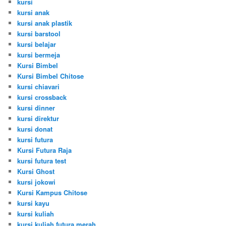
kursi
kursi anak
kursi anak plastik
kursi barstool
kursi belajar
kursi bermeja
Kursi Bimbel
Kursi Bimbel Chitose
kursi chiavari
kursi crossback
kursi dinner
kursi direktur
kursi donat
kursi futura
Kursi Futura Raja
kursi futura test
Kursi Ghost
kursi jokowi
Kursi Kampus Chitose
kursi kayu
kursi kuliah
kursi kuliah futura merah