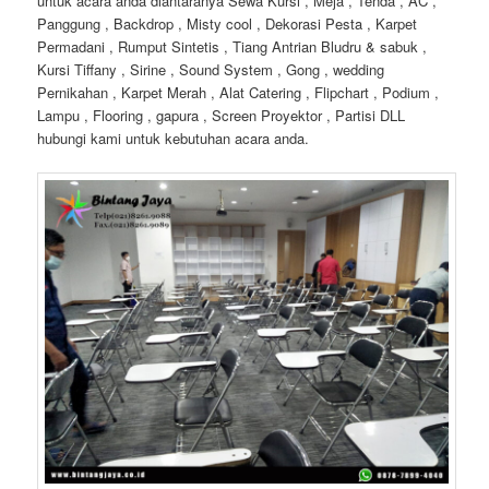
untuk acara anda diantaranya Sewa Kursi , Meja , Tenda , AC ,
Panggung , Backdrop , Misty cool , Dekorasi Pesta , Karpet
Permadani , Rumput Sintetis , Tiang Antrian Bludru & sabuk ,
Kursi Tiffany , Sirine , Sound System , Gong , wedding
Pernikahan , Karpet Merah , Alat Catering , Flipchart , Podium ,
Lampu , Flooring , gapura , Screen Proyektor , Partisi DLL
hubungi kami untuk kebutuhan acara anda.