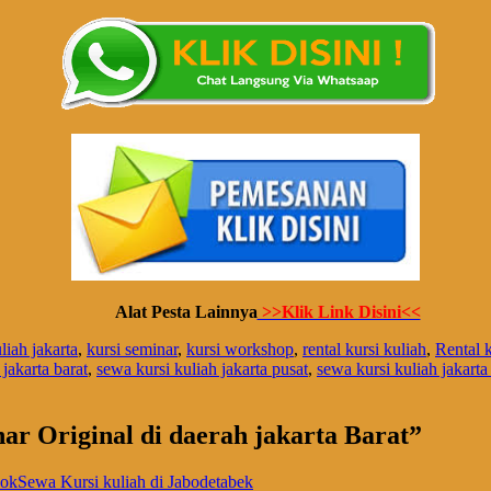
Alat Pesta Lainnya
>>Klik Link Disini<<
liah jakarta
,
kursi seminar
,
kursi workshop
,
rental kursi kuliah
,
Rental 
jakarta barat
,
sewa kursi kuliah jakarta pusat
,
sewa kursi kuliah jakarta
nar Original di daerah jakarta Barat
”
okSewa Kursi kuliah di Jabodetabek