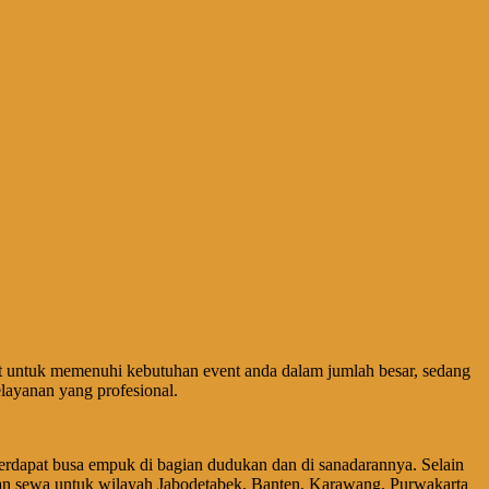
nit untuk memenuhi kebutuhan event anda dalam jumlah besar, sedang
layanan yang profesional.
 terdapat busa empuk di bagian dudukan dan di sanadarannya. Selain
sanan sewa untuk wilayah Jabodetabek, Banten, Karawang, Purwakarta