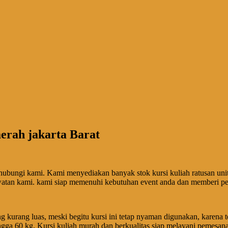
aerah jakarta Barat
an hubungi kami. Kami menyediakan banyak stok kursi kuliah ratusan u
awatan kami. kami siap memenuhi kebutuhan event anda dan memberi pe
g kurang luas, meski begitu kursi ini tetap nyaman digunakan, karena
 hingga 60 kg. Kursi kuliah murah dan berkualitas siap melayani peme