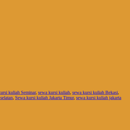
kursi kuliah Seminar
,
sewa kursi kuliah
,
sewa kursi kuliah Bekasi
,
 selatan
,
Sewa kursi kuliah Jakarta Timur
,
sewa kursi kuliah jakarta