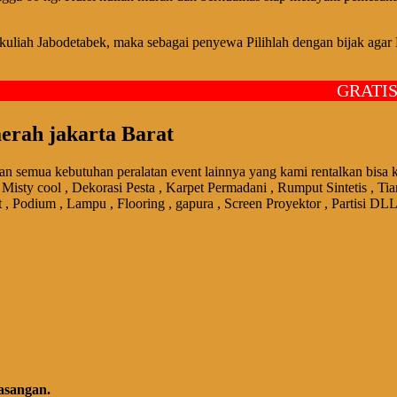
uliah Jabodetabek, maka sebagai penyewa Pilihlah dengan bijak agar K
GRATIS ON
aerah jakarta Barat
n semua kebutuhan peralatan event lainnya yang kami rentalkan bisa 
isty cool , Dekorasi Pesta , Karpet Permadani , Rumput Sintetis , Tia
t , Podium , Lampu , Flooring , gapura , Screen Proyektor , Partisi D
asangan.