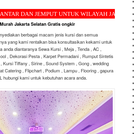
AN JEMPUT UNTUK WILAYAH JAKARTA, BOGOR,
 Murah Jakarta Selatan Gratis ongkir
enyediakan berbagai macam jenis kursi dan semua
nnya yang kami rentalkan bisa konsultasikan kekami untuk
a anda diantaranya Sewa Kursi , Meja , Tenda , AC ,
ool , Dekorasi Pesta , Karpet Permadani , Rumput Sintetis
 , Kursi Tiffany , Sirine , Sound System , Gong , wedding
t Catering , Flipchart , Podium , Lampu , Flooring , gapura
DLL hubungi kami untuk kebutuhan acara anda.