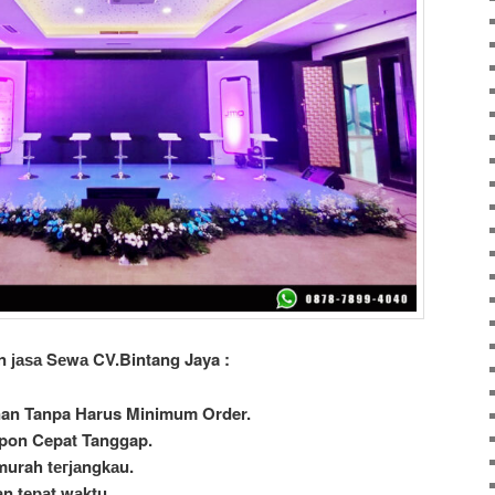
n јаѕа Sеwа CV.Bintang Jaya :
nan Tanpa Harus Minimum Order.
spon Cepat Tanggap.
murah tегјаngkаu.
n tераt wаktu.