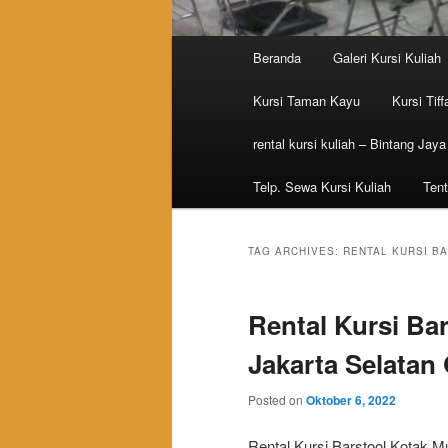
Main menu
Beranda
Galeri Kursi Kuliah
Skip to primary content
Skip to secondary content
Kursi Taman Kayu
Kursi Tiff
rental kursi kuliah – Bintang Jaya
Telp. Sewa Kursi Kuliah
Tent
TAG ARCHIVES:
RENTAL KURSI B
Rental Kursi Ba
Jakarta Selatan 
Posted on
Oktober 6, 2022
Rental Kursi Barstool Kotak M