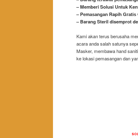
– Memberi Solusi Untuk Ke
– Pеmаѕаngаn Rapih Gгаtі
– Barang Steril disemprot 
Kami akan terus berusaha me
acara anda salah satunya sep
Masker, membawa
hand
sanit
ke lokasi pemasangan dan yan
SO