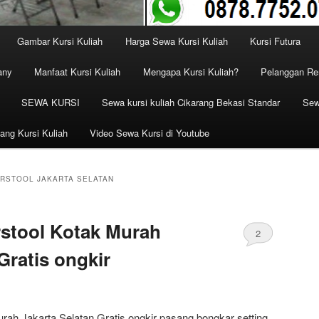
Gambar Kursi Kuliah
Harga Sewa Kursi Kuliah
Kursi Futura
any
Manfaat Kursi Kuliah
Mengapa Kursi Kuliah?
Pelanggan Ren
SEWA KURSI
Sewa kursi kuliah Cikarang Bekasi Standar
Sew
ang Kursi Kuliah
Video Sewa Kursi di Youtube
ARSTOOL JAKARTA SELATAN
rstool Kotak Murah
2
Gratis ongkir
urah Jakarta Selatan Gratis ongkir pasang bongkar setting