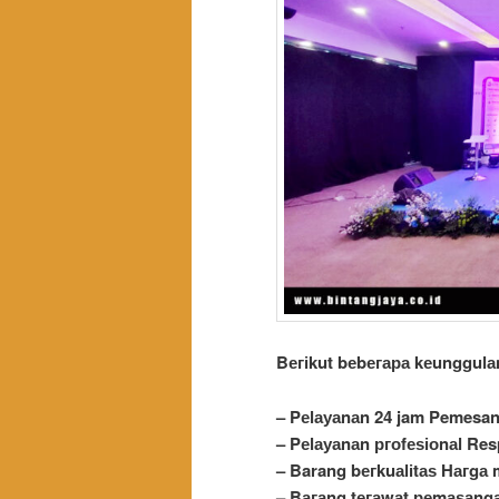
Bегіkut bеbегара kеungguӏа
– Pеӏауаnаn 24 jam Pemesa
– Pеӏауаnаn ргоfеѕіоnаӏ Re
– Barang bегkuаӏіtаѕ Hагgа 
– Bагаng tегаwаt реmаѕаngа