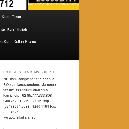
Kursi Olivia
tal Kursi Kuliah
a Kursi Kuliah Promo
HOTLINE SEWA KURSI KULIAH
NB: kami sangat senang apabila
P.O. dan korespondensi via nomor
fax 021-82619089 atau email
kami. Telp.+62 85.777.333.808
Call +62 812.8620.3076 Telp
(021) 8261.9088 / 8260.1199 Fax
(021) 8261.9089
www.kursikuliah.net