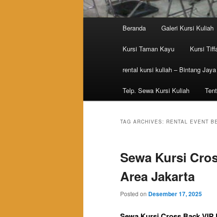
Main menu
Beranda
Galeri Kursi Kuliah
Skip to primary content
Skip to secondary content
Kursi Taman Kayu
Kursi Tiff
rental kursi kuliah – Bintang Jaya
Telp. Sewa Kursi Kuliah
Tent
TAG ARCHIVES:
RENTAL EVENT B
Sewa Kursi Cros
Area Jakarta
Posted on
Desember 17, 2025
Sewa Kursi Cross Back VIP K