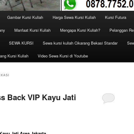
Gambar Kursi Kuliah
Harga Sewa Kursi Kuliah
Kursi Futura
any
Manfaat Kursi Kuliah
Mengapa Kursi Kuliah?
Pelanggan Ren
SEWA KURSI
Sewa kursi kuliah Cikarang Bekasi Standar
Sew
ang Kursi Kuliah
Video Sewa Kursi di Youtube
EKASI
s Back VIP Kayu Jati
ayu Jati Area Jakarta