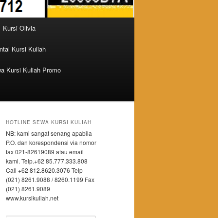
Kursi Olivia
tal Kursi Kuliah
a Kursi Kuliah Promo
HOTLINE SEWA KURSI KULIAH
NB: kami sangat senang apabila
P.O. dan korespondensi via nomor
fax 021-82619089 atau email
kami. Telp.+62 85.777.333.808
Call +62 812.8620.3076 Telp
(021) 8261.9088 / 8260.1199 Fax
(021) 8261.9089
www.kursikuliah.net