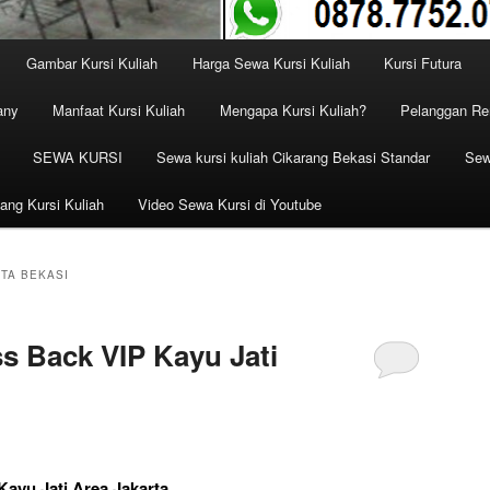
Gambar Kursi Kuliah
Harga Sewa Kursi Kuliah
Kursi Futura
any
Manfaat Kursi Kuliah
Mengapa Kursi Kuliah?
Pelanggan Ren
SEWA KURSI
Sewa kursi kuliah Cikarang Bekasi Standar
Sew
ang Kursi Kuliah
Video Sewa Kursi di Youtube
TA BEKASI
s Back VIP Kayu Jati
ayu Jati Area Jakarta