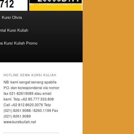
Kursi Olivia
tal Kursi Kuliah
a Kursi Kuliah Promo
HOTLINE SEWA KURSI KULIAH
NB: kami sangat senang apabila
P.O. dan korespondensi via nomor
fax 021-82619089 atau email
kami. Telp.+62 85.777.333.808
Call +62 812.8620.3076 Telp
(021) 8261.9088 / 8260.1199 Fax
(021) 8261.9089
www.kursikuliah.net