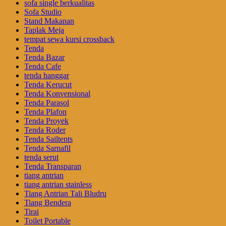
sofa single berkualitas
Sofa Studio
Stand Makanan
Taplak Meja
tempat sewa kursi crossback
Tenda
Tenda Bazar
Tenda Cafe
tenda hanggar
Tenda Kerucut
Tenda Konvensional
Tenda Parasol
Tenda Plafon
Tenda Proyek
Tenda Roder
Tenda Sailtents
Tenda Sarnafil
tenda serut
Tenda Transparan
tiang antrian
tiang antrian stainless
Tiang Antrian Tali Bludru
Tiang Bendera
Tirai
Toilet Portable