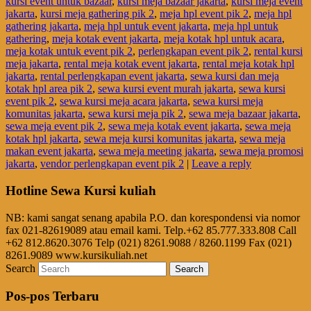
kursi event untuk bazaar
,
kursi meja bazaar jakarta
,
kursi meja event
jakarta
,
kursi meja gathering pik 2
,
meja hpl event pik 2
,
meja hpl
gathering jakarta
,
meja hpl untuk event jakarta
,
meja hpl untuk
gathering
,
meja kotak event jakarta
,
meja kotak hpl untuk acara
,
meja kotak untuk event pik 2
,
perlengkapan event pik 2
,
rental kursi
meja jakarta
,
rental meja kotak event jakarta
,
rental meja kotak hpl
jakarta
,
rental perlengkapan event jakarta
,
sewa kursi dan meja
kotak hpl area pik 2
,
sewa kursi event murah jakarta
,
sewa kursi
event pik 2
,
sewa kursi meja acara jakarta
,
sewa kursi meja
komunitas jakarta
,
sewa kursi meja pik 2
,
sewa meja bazaar jakarta
,
sewa meja event pik 2
,
sewa meja kotak event jakarta
,
sewa meja
kotak hpl jakarta
,
sewa meja kursi komunitas jakarta
,
sewa meja
makan event jakarta
,
sewa meja meeting jakarta
,
sewa meja promosi
jakarta
,
vendor perlengkapan event pik 2
|
Leave a reply
Hotline Sewa Kursi kuliah
NB: kami sangat senang apabila P.O. dan korespondensi via nomor
fax 021-82619089 atau email kami. Telp.+62 85.777.333.808 Call
+62 812.8620.3076 Telp (021) 8261.9088 / 8260.1199 Fax (021)
8261.9089 www.kursikuliah.net
Search
Pos-pos Terbaru