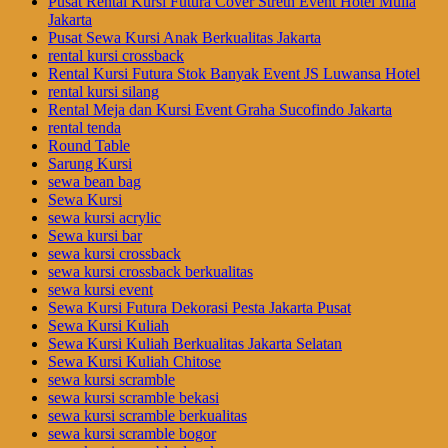
Pusat Rental Kursi Futura Cover Streth Event Hotel Mulia
Jakarta
Pusat Sewa Kursi Anak Berkualitas Jakarta
rental kursi crossback
Rental Kursi Futura Stok Banyak Event JS Luwansa Hotel
rental kursi silang
Rental Meja dan Kursi Event Graha Sucofindo Jakarta
rental tenda
Round Table
Sarung Kursi
sewa bean bag
Sewa Kursi
sewa kursi acrylic
Sewa kursi bar
sewa kursi crossback
sewa kursi crossback berkualitas
sewa kursi event
Sewa Kursi Futura Dekorasi Pesta Jakarta Pusat
Sewa Kursi Kuliah
Sewa Kursi Kuliah Berkualitas Jakarta Selatan
Sewa Kursi Kuliah Chitose
sewa kursi scramble
sewa kursi scramble bekasi
sewa kursi scramble berkualitas
sewa kursi scramble bogor