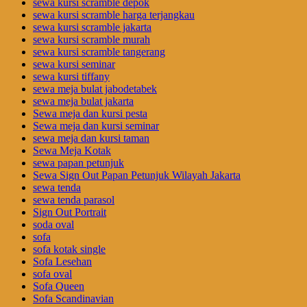
sewa kursi scramble depok
sewa kursi scramble harga terjangkau
sewa kursi scramble jakarta
sewa kursi scramble murah
sewa kursi scramble tangerang
sewa kursi seminar
sewa kursi tiffany
sewa meja bulat jabodetabek
sewa meja bulat jakarta
Sewa meja dan kursi pesta
Sewa meja dan kursi seminar
sewa meja dan kursi taman
Sewa Meja Kotak
sewa papan petunjuk
Sewa Sign Out Papan Petunjuk Wilayah Jakarta
sewa tenda
sewa tenda parasol
Sign Out Portrait
soda oval
sofa
sofa kotak single
Sofa Lesehan
sofa oval
Sofa Queen
Sofa Scandinavian