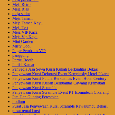
Meja Retro
Meja Rias
meja sudut
Meja Taman
Meja Taman Kayu
Meja Test
Meja VIP Kaca
Meja Vip Kayu
Mini Garden
Misty Cool
Pagar Pembatas VIP
panggung
Partisi Booth
Partisi Kamar
Penyedia Jasa Sewa Kursi Kuliah Berkualitas Bekasi
Penyewaan Kursi Dekorasi Event Kempinsky Hotel Jakarta
Penyewaan Kursi Futura Berkualitas Event Hotel Century
Penyewaan Kursi Kuliah Berkualitas Cawang Kramatjati
Penyewaan Kursi Scramble
Penyewaan Kursi Scramble Event PT Icommtech Cikarang
Pita Dan Gunting Peresmian
Podium
Pusat Jasa Penyewaan Kursi Scramble Rawalumbu Bekasi
pusat rental kursi