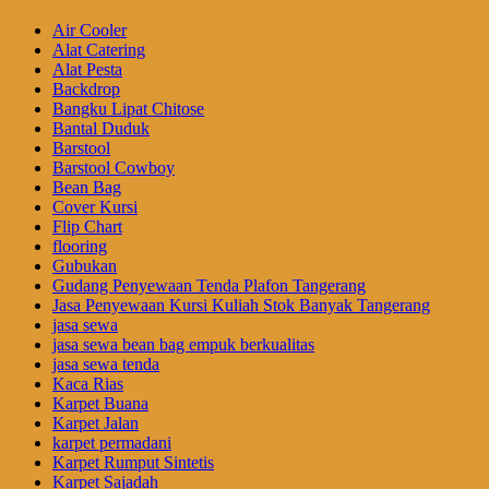
Air Cooler
Alat Catering
Alat Pesta
Backdrop
Bangku Lipat Chitose
Bantal Duduk
Barstool
Barstool Cowboy
Bean Bag
Cover Kursi
Flip Chart
flooring
Gubukan
Gudang Penyewaan Tenda Plafon Tangerang
Jasa Penyewaan Kursi Kuliah Stok Banyak Tangerang
jasa sewa
jasa sewa bean bag empuk berkualitas
jasa sewa tenda
Kaca Rias
Karpet Buana
Karpet Jalan
karpet permadani
Karpet Rumput Sintetis
Karpet Sajadah