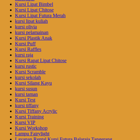
Kursi Lipat Bimbel
Kursi Lipat Chitose
Kursi Lipat Futura Merah
kursi lipat kuliah
kursi olivia
kursi pelamainan
Kursi Plastik Anak
Kursi Puff
Kursi Raffles
kursi raja
Kursi Rapat Lipat Chitose
kursi rustic
Kursi Scramble
kursi sekolah
Kursi Silang Kayu
kursi susun
kursi taman
Kursi Test
kursi tiffany
Kursi Tiffany Acrylic
Kursi Training
Kursi VIP
Kursi Workshop
Lampu Fairylight
Layanan Rental Kursi Futura Balaraja Tangerang