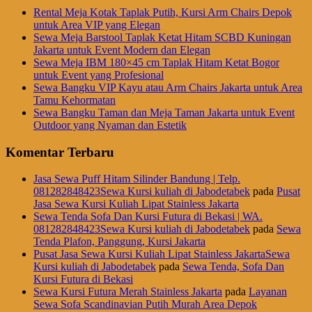
Rental Meja Kotak Taplak Putih, Kursi Arm Chairs Depok
untuk Area VIP yang Elegan
Sewa Meja Barstool Taplak Ketat Hitam SCBD Kuningan
Jakarta untuk Event Modern dan Elegan
Sewa Meja IBM 180×45 cm Taplak Hitam Ketat Bogor
untuk Event yang Profesional
Sewa Bangku VIP Kayu atau Arm Chairs Jakarta untuk Area
Tamu Kehormatan
Sewa Bangku Taman dan Meja Taman Jakarta untuk Event
Outdoor yang Nyaman dan Estetik
Komentar Terbaru
Jasa Sewa Puff Hitam Silinder Bandung | Telp.
081282848423Sewa Kursi kuliah di Jabodetabek
pada
Pusat
Jasa Sewa Kursi Kuliah Lipat Stainless Jakarta
Sewa Tenda Sofa Dan Kursi Futura di Bekasi | WA.
081282848423Sewa Kursi kuliah di Jabodetabek
pada
Sewa
Tenda Plafon, Panggung, Kursi Jakarta
Pusat Jasa Sewa Kursi Kuliah Lipat Stainless JakartaSewa
Kursi kuliah di Jabodetabek
pada
Sewa Tenda, Sofa Dan
Kursi Futura di Bekasi
Sewa Kursi Futura Merah Stainless Jakarta
pada
Layanan
Sewa Sofa Scandinavian Putih Murah Area Depok