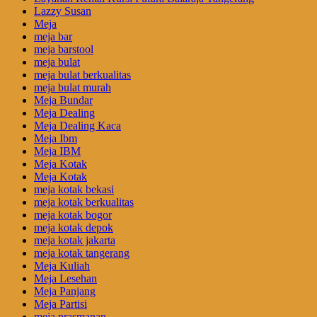
Lazzy Susan
Meja
meja bar
meja barstool
meja bulat
meja bulat berkualitas
meja bulat murah
Meja Bundar
Meja Dealing
Meja Dealing Kaca
Meja Ibm
Meja IBM
Meja Kotak
Meja Kotak
meja kotak bekasi
meja kotak berkualitas
meja kotak bogor
meja kotak depok
meja kotak jakarta
meja kotak tangerang
Meja Kuliah
Meja Lesehan
Meja Panjang
Meja Partisi
meja prasmanan