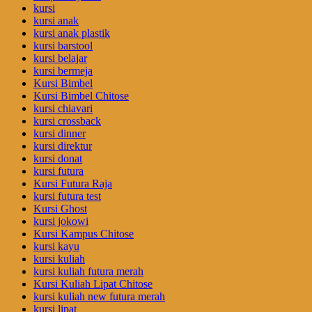
kursi
kursi anak
kursi anak plastik
kursi barstool
kursi belajar
kursi bermeja
Kursi Bimbel
Kursi Bimbel Chitose
kursi chiavari
kursi crossback
kursi dinner
kursi direktur
kursi donat
kursi futura
Kursi Futura Raja
kursi futura test
Kursi Ghost
kursi jokowi
Kursi Kampus Chitose
kursi kayu
kursi kuliah
kursi kuliah futura merah
Kursi Kuliah Lipat Chitose
kursi kuliah new futura merah
kursi lipat