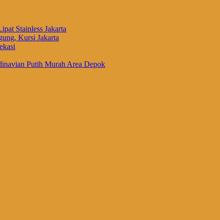
ipat Stainless Jakarta
ung, Kursi Jakarta
ekasi
inavian Putih Murah Area Depok