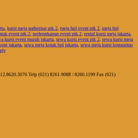
rta
,
kursi meja gathering pik 2
,
meja hpl event pik 2
,
meja hpl
tuk event pik 2
,
perlengkapan event pik 2
,
rental kursi meja jakarta
,
a kursi event murah jakarta
,
sewa kursi event pik 2
,
sewa kursi meja
ent jakarta
,
sewa meja kotak hpl jakarta
,
sewa meja kursi komunitas
ply
812.8620.3076 Telp (021) 8261.9088 / 8260.1199 Fax (021)