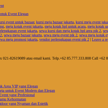
ent
untuk Event Elegan
ursi event untuk bazaar
,
kursi meja bazaar jakarta
,
kursi meja event jaka
ing
,
meja kotak event jakarta
,
meja kotak hpl untuk acara
,
meja kotak un
erlengkapan event jakarta
,
sewa kursi dan meja kotak hpl area pik 2
,
sew
 2
,
sewa meja bazaar jakarta
,
sewa meja event pik 2
,
sewa meja kotak ev
ewa meja promosi jakarta
,
vendor perlengkapan event pik 2
|
Leave a re
ax 021-82619089 atau email kami. Telp.+62 85.777.333.808 Call +62 
uk Area VIP yang Elegan
rta untuk Event Modern dan Elegan
vent yang Profesional
 Tamu Kehormatan
door yang Nyaman dan Estetik