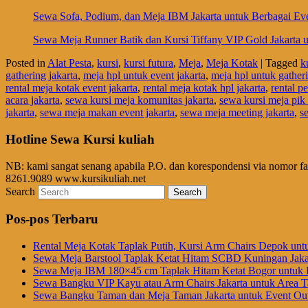
Sewa Sofa, Podium, dan Meja IBM Jakarta untuk Berbagai Ev
Sewa Meja Runner Batik dan Kursi Tiffany VIP Gold Jakarta 
Posted in
Alat Pesta
,
kursi
,
kursi futura
,
Meja
,
Meja Kotak
|
Tagged
k
gathering jakarta
,
meja hpl untuk event jakarta
,
meja hpl untuk gather
rental meja kotak event jakarta
,
rental meja kotak hpl jakarta
,
rental p
acara jakarta
,
sewa kursi meja komunitas jakarta
,
sewa kursi meja pik
jakarta
,
sewa meja makan event jakarta
,
sewa meja meeting jakarta
,
s
Hotline Sewa Kursi kuliah
NB: kami sangat senang apabila P.O. dan korespondensi via nomor f
8261.9089 www.kursikuliah.net
Search
Pos-pos Terbaru
Rental Meja Kotak Taplak Putih, Kursi Arm Chairs Depok unt
Sewa Meja Barstool Taplak Ketat Hitam SCBD Kuningan Jaka
Sewa Meja IBM 180×45 cm Taplak Hitam Ketat Bogor untuk E
Sewa Bangku VIP Kayu atau Arm Chairs Jakarta untuk Area
Sewa Bangku Taman dan Meja Taman Jakarta untuk Event Out