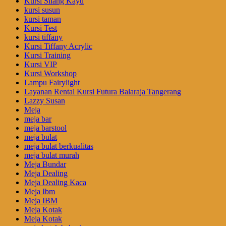
Kursi Silang Kayu
kursi susun
kursi taman
Kursi Test
kursi tiffany
Kursi Tiffany Acrylic
Kursi Training
Kursi VIP
Kursi Workshop
Lampu Fairylight
Layanan Rental Kursi Futura Balaraja Tangerang
Lazzy Susan
Meja
meja bar
meja barstool
meja bulat
meja bulat berkualitas
meja bulat murah
Meja Bundar
Meja Dealing
Meja Dealing Kaca
Meja Ibm
Meja IBM
Meja Kotak
Meja Kotak