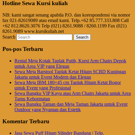
Hotline Sewa Kursi kuliah
NB: kami sangat senang apabila P.O. dan korespondensi via nomor
fax 021-82619089 atau email kami. Telp.+62 85.777.333.808 Call
+62 812.8620.3076 Telp (021) 8261.9088 / 8260.1199 Fax (021)
8261.9089 www.kursikuliah.net
Search
Pos-pos Terbaru
Rental Meja Kotak Taplak Putih, Kursi Arm Chairs Depok
untuk Area VIP yang Elegan
Sewa Meja Barstool Taplak Ketat Hitam SCBD Kuningan
Jakarta untuk Event Modern dan Elegan
Sewa Meja IBM 180×45 cm Taplak Hitam Ketat Bogor
untuk Event yang Profesional
Sewa Bangku VIP Kayu atau Arm Chairs Jakarta untuk Area
Tamu Kehormatan
Sewa Bangku Taman dan Meja Taman Jakarta untuk Event
Outdoor yang Nyaman dan Estetik
Komentar Terbaru
Jasa Sewa Puff Hitam Silinder Bandung | Telp.