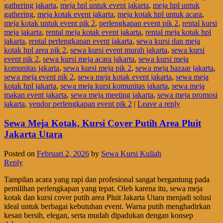
gathering jakarta
,
meja hpl untuk event jakarta
,
meja hpl untuk
gathering
,
meja kotak event jakarta
,
meja kotak hpl untuk acara
,
meja kotak untuk event pik 2
,
perlengkapan event pik 2
,
rental kursi
meja jakarta
,
rental meja kotak event jakarta
,
rental meja kotak hpl
jakarta
,
rental perlengkapan event jakarta
,
sewa kursi dan meja
kotak hpl area pik 2
,
sewa kursi event murah jakarta
,
sewa kursi
event pik 2
,
sewa kursi meja acara jakarta
,
sewa kursi meja
komunitas jakarta
,
sewa kursi meja pik 2
,
sewa meja bazaar jakarta
,
sewa meja event pik 2
,
sewa meja kotak event jakarta
,
sewa meja
kotak hpl jakarta
,
sewa meja kursi komunitas jakarta
,
sewa meja
makan event jakarta
,
sewa meja meeting jakarta
,
sewa meja promosi
jakarta
,
vendor perlengkapan event pik 2
|
Leave a reply
Sewa Meja Kotak, Kursi Cover Putih Area Pluit
Jakarta Utara
Posted on
Februari 2, 2026
by
Sewa Kursi Kuliah
Reply
Tampilan acara yang rapi dan profesional sangat bergantung pada
pemilihan perlengkapan yang tepat. Oleh karena itu, sewa meja
kotak dan kursi cover putih area Pluit Jakarta Utara menjadi solusi
ideal untuk berbagai kebutuhan event. Warna putih menghadirkan
kesan bersih, elegan, serta mudah dipadukan dengan konsep