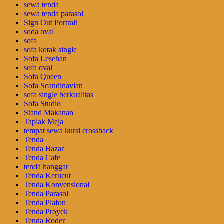
sewa tenda
sewa tenda parasol
Sign Out Portrait
soda oval
sofa
sofa kotak single
Sofa Lesehan
sofa oval
Sofa Queen
Sofa Scandinavian
sofa single berkualitas
Sofa Studio
Stand Makanan
Taplak Meja
tempat sewa kursi crossback
Tenda
Tenda Bazar
Tenda Cafe
tenda hanggar
Tenda Kerucut
Tenda Konvensional
Tenda Parasol
Tenda Plafon
Tenda Proyek
Tenda Roder