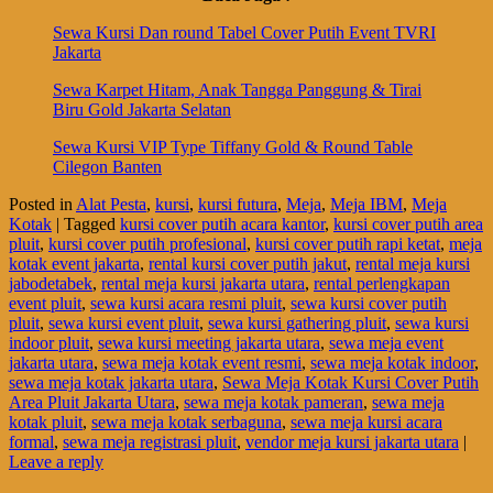
Sewa Kursi Dan round Tabel Cover Putih Event TVRI
Jakarta
Sewa Karpet Hitam, Anak Tangga Panggung & Tirai
Biru Gold Jakarta Selatan
Sewa Kursi VIP Type Tiffany Gold & Round Table
Cilegon Banten
Posted in
Alat Pesta
,
kursi
,
kursi futura
,
Meja
,
Meja IBM
,
Meja
Kotak
|
Tagged
kursi cover putih acara kantor
,
kursi cover putih area
pluit
,
kursi cover putih profesional
,
kursi cover putih rapi ketat
,
meja
kotak event jakarta
,
rental kursi cover putih jakut
,
rental meja kursi
jabodetabek
,
rental meja kursi jakarta utara
,
rental perlengkapan
event pluit
,
sewa kursi acara resmi pluit
,
sewa kursi cover putih
pluit
,
sewa kursi event pluit
,
sewa kursi gathering pluit
,
sewa kursi
indoor pluit
,
sewa kursi meeting jakarta utara
,
sewa meja event
jakarta utara
,
sewa meja kotak event resmi
,
sewa meja kotak indoor
,
sewa meja kotak jakarta utara
,
Sewa Meja Kotak Kursi Cover Putih
Area Pluit Jakarta Utara
,
sewa meja kotak pameran
,
sewa meja
kotak pluit
,
sewa meja kotak serbaguna
,
sewa meja kursi acara
formal
,
sewa meja registrasi pluit
,
vendor meja kursi jakarta utara
|
Leave a reply