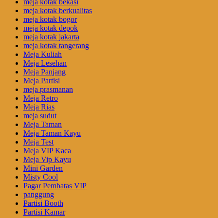
meja kotak bekasi
meja kotak berkualitas
meja kotak bogor
meja kotak depok
meja kotak jakarta
meja kotak tangerang
Meja Kuliah
Meja Lesehan
Meja Panjang
Meja Partisi
meja prasmanan
Meja Retro
Meja Rias
meja sudut
Meja Taman
Meja Taman Kayu
Meja Test
Meja VIP Kaca
Meja Vip Kayu
Mini Garden
Misty Cool
Pagar Pembatas VIP
panggung
Partisi Booth
Partisi Kamar