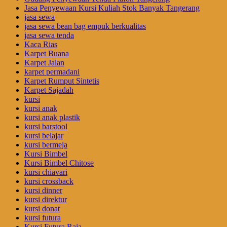
Jasa Penyewaan Kursi Kuliah Stok Banyak Tangerang
jasa sewa
jasa sewa bean bag empuk berkualitas
jasa sewa tenda
Kaca Rias
Karpet Buana
Karpet Jalan
karpet permadani
Karpet Rumput Sintetis
Karpet Sajadah
kursi
kursi anak
kursi anak plastik
kursi barstool
kursi belajar
kursi bermeja
Kursi Bimbel
Kursi Bimbel Chitose
kursi chiavari
kursi crossback
kursi dinner
kursi direktur
kursi donat
kursi futura
Kursi Futura Raja