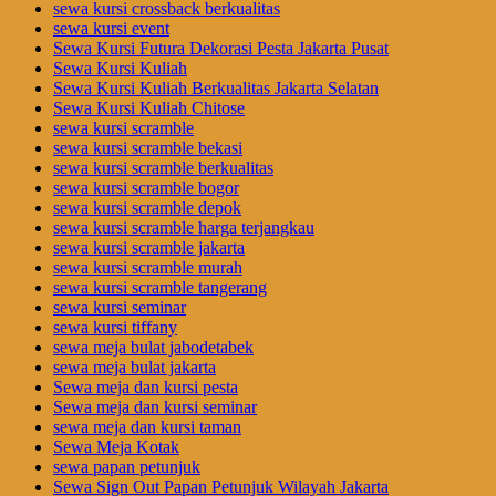
sewa kursi crossback berkualitas
sewa kursi event
Sewa Kursi Futura Dekorasi Pesta Jakarta Pusat
Sewa Kursi Kuliah
Sewa Kursi Kuliah Berkualitas Jakarta Selatan
Sewa Kursi Kuliah Chitose
sewa kursi scramble
sewa kursi scramble bekasi
sewa kursi scramble berkualitas
sewa kursi scramble bogor
sewa kursi scramble depok
sewa kursi scramble harga terjangkau
sewa kursi scramble jakarta
sewa kursi scramble murah
sewa kursi scramble tangerang
sewa kursi seminar
sewa kursi tiffany
sewa meja bulat jabodetabek
sewa meja bulat jakarta
Sewa meja dan kursi pesta
Sewa meja dan kursi seminar
sewa meja dan kursi taman
Sewa Meja Kotak
sewa papan petunjuk
Sewa Sign Out Papan Petunjuk Wilayah Jakarta