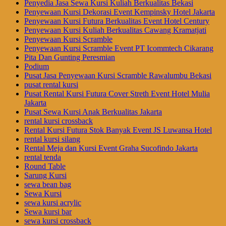
Penyedia Jasa Sewa Kursi Kuliah Berkualitas Bekasi
Penyewaan Kursi Dekorasi Event Kempinsky Hotel Jakarta
Penyewaan Kursi Futura Berkualitas Event Hotel Century
Penyewaan Kursi Kuliah Berkualitas Cawang Kramatjati
Penyewaan Kursi Scramble
Penyewaan Kursi Scramble Event PT Icommtech Cikarang
Pita Dan Gunting Peresmian
Podium
Pusat Jasa Penyewaan Kursi Scramble Rawalumbu Bekasi
pusat rental kursi
Pusat Rental Kursi Futura Cover Streth Event Hotel Mulia
Jakarta
Pusat Sewa Kursi Anak Berkualitas Jakarta
rental kursi crossback
Rental Kursi Futura Stok Banyak Event JS Luwansa Hotel
rental kursi silang
Rental Meja dan Kursi Event Graha Sucofindo Jakarta
rental tenda
Round Table
Sarung Kursi
sewa bean bag
Sewa Kursi
sewa kursi acrylic
Sewa kursi bar
sewa kursi crossback