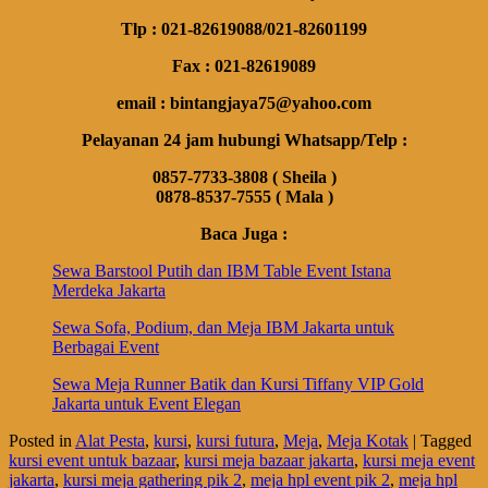
Tlp : 021-82619088/021-82601199
Fax : 021-82619089
email : bintangjaya75@yahoo.com
Pelayanan 24 jam hubungi Whatsapp/Telp :
0857-7733-3808 ( Sheila )
0878-8537-7555 ( Mala )
Baca Juga :
Sewa Barstool Putih dan IBM Table Event Istana
Merdeka Jakarta
Sewa Sofa, Podium, dan Meja IBM Jakarta untuk
Berbagai Event
Sewa Meja Runner Batik dan Kursi Tiffany VIP Gold
Jakarta untuk Event Elegan
Posted in
Alat Pesta
,
kursi
,
kursi futura
,
Meja
,
Meja Kotak
|
Tagged
kursi event untuk bazaar
,
kursi meja bazaar jakarta
,
kursi meja event
jakarta
,
kursi meja gathering pik 2
,
meja hpl event pik 2
,
meja hpl