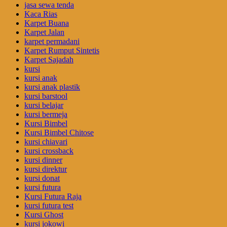
jasa sewa tenda
Kaca Rias
Karpet Buana
Karpet Jalan
karpet permadani
Karpet Rumput Sintetis
Karpet Sajadah
kursi
kursi anak
kursi anak plastik
kursi barstool
kursi belajar
kursi bermeja
Kursi Bimbel
Kursi Bimbel Chitose
kursi chiavari
kursi crossback
kursi dinner
kursi direktur
kursi donat
kursi futura
Kursi Futura Raja
kursi futura test
Kursi Ghost
kursi jokowi