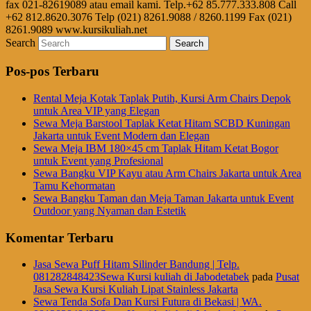
fax 021-82619089 atau email kami. Telp.+62 85.777.333.808 Call
+62 812.8620.3076 Telp (021) 8261.9088 / 8260.1199 Fax (021)
8261.9089 www.kursikuliah.net
Search
Pos-pos Terbaru
Rental Meja Kotak Taplak Putih, Kursi Arm Chairs Depok
untuk Area VIP yang Elegan
Sewa Meja Barstool Taplak Ketat Hitam SCBD Kuningan
Jakarta untuk Event Modern dan Elegan
Sewa Meja IBM 180×45 cm Taplak Hitam Ketat Bogor
untuk Event yang Profesional
Sewa Bangku VIP Kayu atau Arm Chairs Jakarta untuk Area
Tamu Kehormatan
Sewa Bangku Taman dan Meja Taman Jakarta untuk Event
Outdoor yang Nyaman dan Estetik
Komentar Terbaru
Jasa Sewa Puff Hitam Silinder Bandung | Telp.
081282848423Sewa Kursi kuliah di Jabodetabek
pada
Pusat
Jasa Sewa Kursi Kuliah Lipat Stainless Jakarta
Sewa Tenda Sofa Dan Kursi Futura di Bekasi | WA.