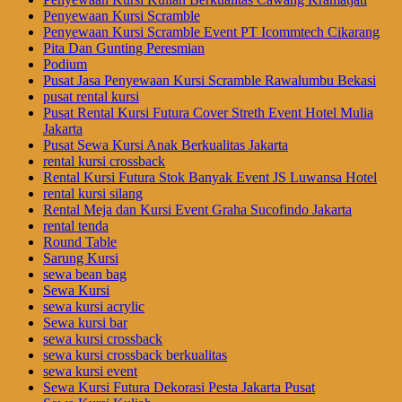
Penyewaan Kursi Scramble
Penyewaan Kursi Scramble Event PT Icommtech Cikarang
Pita Dan Gunting Peresmian
Podium
Pusat Jasa Penyewaan Kursi Scramble Rawalumbu Bekasi
pusat rental kursi
Pusat Rental Kursi Futura Cover Streth Event Hotel Mulia
Jakarta
Pusat Sewa Kursi Anak Berkualitas Jakarta
rental kursi crossback
Rental Kursi Futura Stok Banyak Event JS Luwansa Hotel
rental kursi silang
Rental Meja dan Kursi Event Graha Sucofindo Jakarta
rental tenda
Round Table
Sarung Kursi
sewa bean bag
Sewa Kursi
sewa kursi acrylic
Sewa kursi bar
sewa kursi crossback
sewa kursi crossback berkualitas
sewa kursi event
Sewa Kursi Futura Dekorasi Pesta Jakarta Pusat