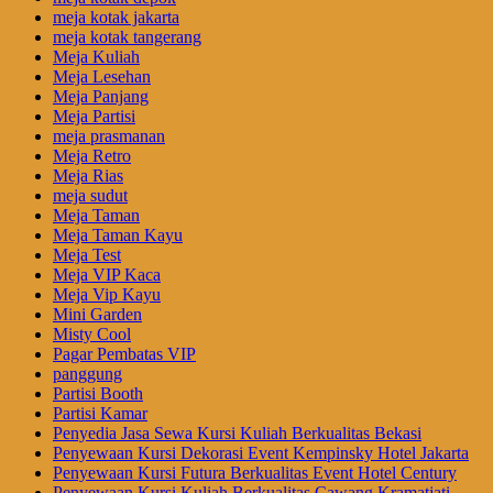
meja kotak jakarta
meja kotak tangerang
Meja Kuliah
Meja Lesehan
Meja Panjang
Meja Partisi
meja prasmanan
Meja Retro
Meja Rias
meja sudut
Meja Taman
Meja Taman Kayu
Meja Test
Meja VIP Kaca
Meja Vip Kayu
Mini Garden
Misty Cool
Pagar Pembatas VIP
panggung
Partisi Booth
Partisi Kamar
Penyedia Jasa Sewa Kursi Kuliah Berkualitas Bekasi
Penyewaan Kursi Dekorasi Event Kempinsky Hotel Jakarta
Penyewaan Kursi Futura Berkualitas Event Hotel Century
Penyewaan Kursi Kuliah Berkualitas Cawang Kramatjati