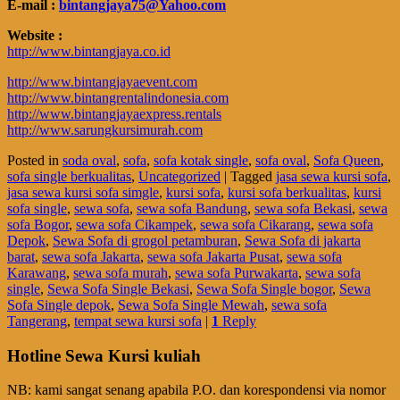
E-mail :
bintangjaya75@Yahoo.com
Website :
http://www.bintangjaya.co.id
http://www.bintangjayaevent.com
http://www.bintangrentalindonesia.com
http://www.bintangjayaexpress.rentals
http://www.sarungkursimurah.com
Posted in
soda oval
,
sofa
,
sofa kotak single
,
sofa oval
,
Sofa Queen
,
sofa single berkualitas
,
Uncategorized
|
Tagged
jasa sewa kursi sofa
,
jasa sewa kursi sofa simgle
,
kursi sofa
,
kursi sofa berkualitas
,
kursi
sofa single
,
sewa sofa
,
sewa sofa Bandung
,
sewa sofa Bekasi
,
sewa
sofa Bogor
,
sewa sofa Cikampek
,
sewa sofa Cikarang
,
sewa sofa
Depok
,
Sewa Sofa di grogol petamburan
,
Sewa Sofa di jakarta
barat
,
sewa sofa Jakarta
,
sewa sofa Jakarta Pusat
,
sewa sofa
Karawang
,
sewa sofa murah
,
sewa sofa Purwakarta
,
sewa sofa
single
,
Sewa Sofa Single Bekasi
,
Sewa Sofa Single bogor
,
Sewa
Sofa Single depok
,
Sewa Sofa Single Mewah
,
sewa sofa
Tangerang
,
tempat sewa kursi sofa
|
1
Reply
Hotline Sewa Kursi kuliah
NB: kami sangat senang apabila P.O. dan korespondensi via nomor