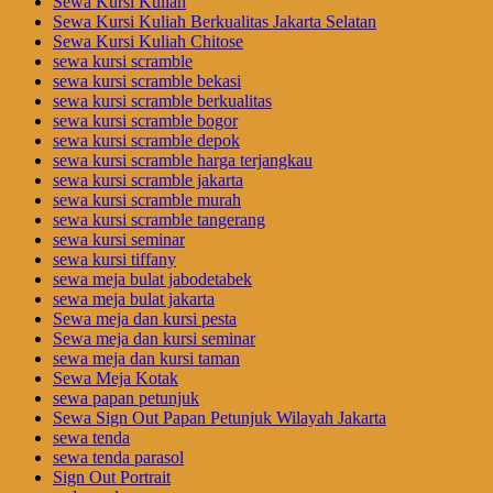
Sewa Kursi Kuliah
Sewa Kursi Kuliah Berkualitas Jakarta Selatan
Sewa Kursi Kuliah Chitose
sewa kursi scramble
sewa kursi scramble bekasi
sewa kursi scramble berkualitas
sewa kursi scramble bogor
sewa kursi scramble depok
sewa kursi scramble harga terjangkau
sewa kursi scramble jakarta
sewa kursi scramble murah
sewa kursi scramble tangerang
sewa kursi seminar
sewa kursi tiffany
sewa meja bulat jabodetabek
sewa meja bulat jakarta
Sewa meja dan kursi pesta
Sewa meja dan kursi seminar
sewa meja dan kursi taman
Sewa Meja Kotak
sewa papan petunjuk
Sewa Sign Out Papan Petunjuk Wilayah Jakarta
sewa tenda
sewa tenda parasol
Sign Out Portrait