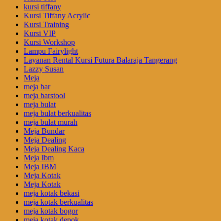
kursi tiffany
Kursi Tiffany Acrylic
Kursi Training
Kursi VIP
Kursi Workshop
Lampu Fairylight
Layanan Rental Kursi Futura Balaraja Tangerang
Lazzy Susan
Meja
meja bar
meja barstool
meja bulat
meja bulat berkualitas
meja bulat murah
Meja Bundar
Meja Dealing
Meja Dealing Kaca
Meja Ibm
Meja IBM
Meja Kotak
Meja Kotak
meja kotak bekasi
meja kotak berkualitas
meja kotak bogor
meja kotak depok