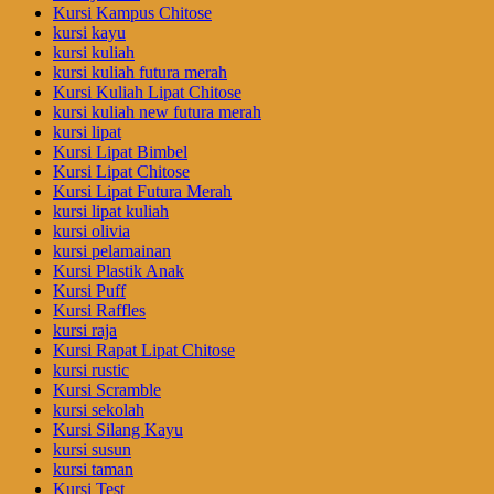
Kursi Kampus Chitose
kursi kayu
kursi kuliah
kursi kuliah futura merah
Kursi Kuliah Lipat Chitose
kursi kuliah new futura merah
kursi lipat
Kursi Lipat Bimbel
Kursi Lipat Chitose
Kursi Lipat Futura Merah
kursi lipat kuliah
kursi olivia
kursi pelamainan
Kursi Plastik Anak
Kursi Puff
Kursi Raffles
kursi raja
Kursi Rapat Lipat Chitose
kursi rustic
Kursi Scramble
kursi sekolah
Kursi Silang Kayu
kursi susun
kursi taman
Kursi Test