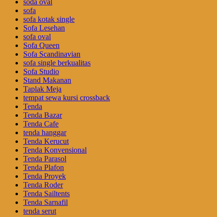
soda oval
sofa
sofa kotak single
Sofa Lesehan
sofa oval
Sofa Queen
Sofa Scandinavian
sofa single berkualitas
Sofa Studio
Stand Makanan
Taplak Meja
tempat sewa kursi crossback
Tenda
Tenda Bazar
Tenda Cafe
tenda hanggar
Tenda Kerucut
Tenda Konvensional
Tenda Parasol
Tenda Plafon
Tenda Proyek
Tenda Roder
Tenda Sailtents
Tenda Sarnafil
tenda serut