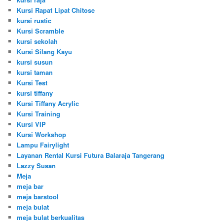
Kursi Rapat Lipat Chitose
kursi rustic
Kursi Scramble
kursi sekolah
Kursi Silang Kayu
kursi susun
kursi taman
Kursi Test
kursi tiffany
Kursi Tiffany Acrylic
Kursi Training
Kursi VIP
Kursi Workshop
Lampu Fairylight
Layanan Rental Kursi Futura Balaraja Tangerang
Lazzy Susan
Meja
meja bar
meja barstool
meja bulat
meja bulat berkualitas