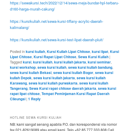
https://sewakursi.tech/2022/12/14/sewa-meja-bundar-hpl-terbaru-
d160-harga-murah-cakung/
https://kursikuliah.net/sewa-kursi-tiffany-acrylic-daerah-
kalimalang/
https://kursikuliah.net/sewa-kursi-test-lipat-daerah-pluit/
Posted in
kursi kuliah
,
Kursi Kuliah Lipat Chitose
,
kursi lipat
,
Kursi
Lipat Chitose
,
Kursi Rapat Lipat Chitose
,
Sewa Kursi Kuliah
|
Tagged
kursi
,
kursi kuliah
,
kursi kuliah jakarta
,
kursi seminar
,
kursi workshop
,
sewa kursi kuliah
,
sewa kursi kuliah bandung
,
sewa kursi kuliah Bekasi
,
sewa kursi kuliah Bogor
,
sewa kursi
kuliah Depok
,
sewa kursi kuliah jakarta
,
sewa kursi kuliah
Karawang
,
sewa kursi kuliah purwakarta
,
sewa kursi kuliah
Tangerang
,
Sewa Kursi rapat chitose daerah jakarta
,
sewa kursi
rapat lipat chitose
,
Tempat Peminjaman Kursi Rapat Daerah
Cileungsi
|
1
Reply
HOTLINE SEWA KURSI KULIAH
NB: kami sangat senang apabila P.O. dan korespondensi via nomor
fax 021-82619089 atau email kami. Telp.+62 85.777.333.808 Call