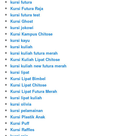
kursi futura
Kursi Futura Raja
kursi futura test
Kursi Ghost
kursi jokowi
Kursi Kampus Chitose
kursi kayu
kursi kuliah
kursi kuliah futura merah
Kursi Kuliah Lipat Chitose
kursi kuliah new futura merah
kursi lipat
Kursi Lipat Bimbel
Kursi Lipat Chitose
Kursi Lipat Futura Merah
kursi lipat kuliah
kursi olivia
kursi pelamainan
Kursi Plastik Anak
Kursi Puff
Kursi Raffles
kursi raja