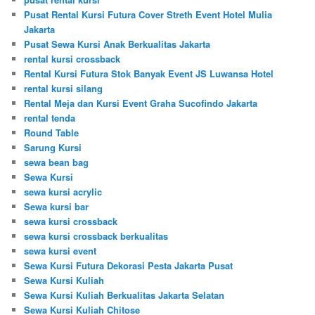
Pusat Rental Kursi Futura Cover Streth Event Hotel Mulia
Jakarta
Pusat Sewa Kursi Anak Berkualitas Jakarta
rental kursi crossback
Rental Kursi Futura Stok Banyak Event JS Luwansa Hotel
rental kursi silang
Rental Meja dan Kursi Event Graha Sucofindo Jakarta
rental tenda
Round Table
Sarung Kursi
sewa bean bag
Sewa Kursi
sewa kursi acrylic
Sewa kursi bar
sewa kursi crossback
sewa kursi crossback berkualitas
sewa kursi event
Sewa Kursi Futura Dekorasi Pesta Jakarta Pusat
Sewa Kursi Kuliah
Sewa Kursi Kuliah Berkualitas Jakarta Selatan
Sewa Kursi Kuliah Chitose