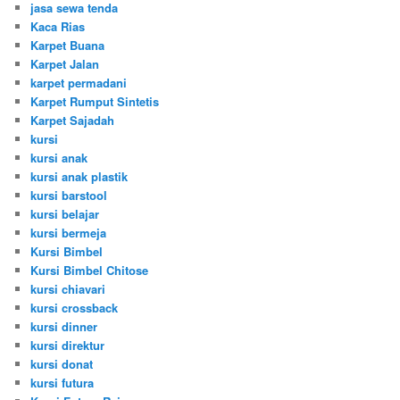
jasa sewa tenda
Kaca Rias
Karpet Buana
Karpet Jalan
karpet permadani
Karpet Rumput Sintetis
Karpet Sajadah
kursi
kursi anak
kursi anak plastik
kursi barstool
kursi belajar
kursi bermeja
Kursi Bimbel
Kursi Bimbel Chitose
kursi chiavari
kursi crossback
kursi dinner
kursi direktur
kursi donat
kursi futura