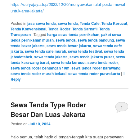
https://suryajaya.top/2022/12/20/menyewakan-alat-pesta-mewah-
untuk-area-jakarta/
Posted in
jasa sewa tenda
,
sewa tenda
,
Tenda Cafe
,
Tenda Kerucut
,
Tenda Konvensional
,
Tenda Roder
,
Tenda Sarnafil
,
Tenda
Transparan
|
Tagged
harga sewa tenda pernikahan
,
paket sewa
tenda pernikahan murah
,
sewa tenda
,
sewa tenda bandung
,
sewa
tenda bazar jakarta
,
sewa tenda besar jakarta
,
sewa tenda cafe
jakarta
,
sewa tenda cafe murah
,
sewa tenda festival
,
sewa tenda
jabodetabek
,
sewa tenda jakarta
,
sewa tenda jakarta pusat
,
sewa
tenda karawang barat
,
sewa tenda kerucut
,
sewa tenda roder
,
sewa tenda roder bentangan 10m
,
sewa tenda roder karawang
,
sewa tenda roder murah bekasi
,
sewa tenda roder purwakarta
|
1
Reply
Sewa Tenda Type Roder
1
Besar Dan Luas Jakarta
Posted on
Juli 10, 2024
Halo semua, telah hadir di tengah-tengah kita suatu persewaan