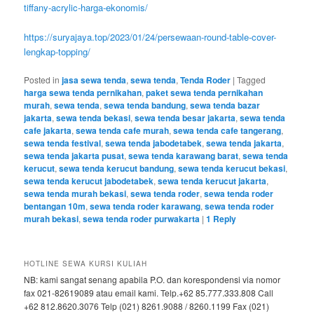
tiffany-acrylic-harga-ekonomis/
https://suryajaya.top/2023/01/24/persewaan-round-table-cover-
lengkap-topping/
Posted in
jasa sewa tenda
,
sewa tenda
,
Tenda Roder
|
Tagged
harga sewa tenda pernikahan
,
paket sewa tenda pernikahan
murah
,
sewa tenda
,
sewa tenda bandung
,
sewa tenda bazar
jakarta
,
sewa tenda bekasi
,
sewa tenda besar jakarta
,
sewa tenda
cafe jakarta
,
sewa tenda cafe murah
,
sewa tenda cafe tangerang
,
sewa tenda festival
,
sewa tenda jabodetabek
,
sewa tenda jakarta
,
sewa tenda jakarta pusat
,
sewa tenda karawang barat
,
sewa tenda
kerucut
,
sewa tenda kerucut bandung
,
sewa tenda kerucut bekasi
,
sewa tenda kerucut jabodetabek
,
sewa tenda kerucut jakarta
,
sewa tenda murah bekasi
,
sewa tenda roder
,
sewa tenda roder
bentangan 10m
,
sewa tenda roder karawang
,
sewa tenda roder
murah bekasi
,
sewa tenda roder purwakarta
|
1
Reply
HOTLINE SEWA KURSI KULIAH
NB: kami sangat senang apabila P.O. dan korespondensi via nomor
fax 021-82619089 atau email kami. Telp.+62 85.777.333.808 Call
+62 812.8620.3076 Telp (021) 8261.9088 / 8260.1199 Fax (021)