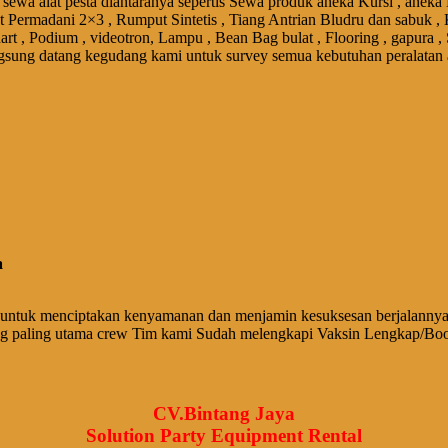
sewa alat pesta diantaranya sepertis Sewa produk aneka Kursi , aneka
et Permadani 2×3 , Rumput Sintetis , Tiang Antrian Bludru dan sabuk , 
art , Podium , videotron, Lampu , Bean Bag bulat , Flooring , gapura ,
gsung datang kegudang kami untuk survey semua kebutuhan peralatan 
a
untuk menciptakan kenyamanan dan menjamin kesuksesan berjalannya 
ng paling utama crew Tim kami Sudah melengkapi Vaksin Lengkap/Boo
CV.Bintang Jaya
Solution Party Equipment Rental