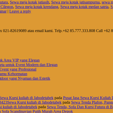
utara
,
Sewa meja kotak jatiasih
,
Sewa meja kotak jatisampurna
,
sewa m
 Cilegon
,
Sewa meja kotak krendang
,
Sewa meja kotak medan satria
,
S
inar
|
Leave a reply
ax 021-82619089 atau email kami. Telp.+62 85.777.333.808 Call +62 
uk Area VIP yang Elegan
rta untuk Event Modern dan Elegan
vent yang Profesional
 Tamu Kehormatan
door yang Nyaman dan Estetik
Sewa Kursi kuliah di Jabodetabek
pada
Pusat Jasa Sewa Kursi Kuliah L
8423Sewa Kursi kuliah di Jabodetabek
pada
Sewa Tenda Plafon, Pangg
i kuliah di Jabodetabek
pada
Sewa Tenda, Sofa Dan Kursi Futura di B
 Sofa Scandinavian Putih Murah Area Depok