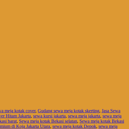
a meja kotak cover
,
Gudang sewa meja kotak skerting
,
Jasa Sewa
er Hitam Jakarta
,
sewa kursi jakarta
,
sewa meja jakarta
,
sewa meja
asi barat
,
Sewa meja kotak Bekasi selatan
,
Sewa meja kotak Bekasi
mium di Koja Jakarta Utara
,
sewa meja kotak Depok
,
sewa meja