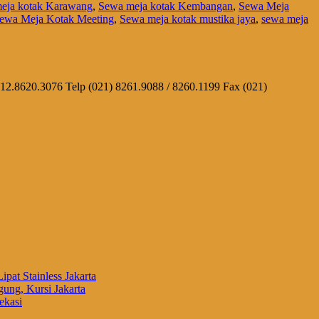
eja kotak Karawang
,
Sewa meja kotak Kembangan
,
Sewa Meja
ewa Meja Kotak Meeting
,
Sewa meja kotak mustika jaya
,
sewa meja
812.8620.3076 Telp (021) 8261.9088 / 8260.1199 Fax (021)
ipat Stainless Jakarta
ung, Kursi Jakarta
ekasi