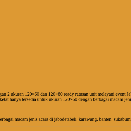
an 2 ukuran 120×60 dan 120×80 ready ratusan unit melayani event Jabo
er ketat hanya tersedia untuk ukuran 120×60 dengan berbagai macam je
rbagai macam jenis acara di jabodetabek, karawang, banten, sukabum