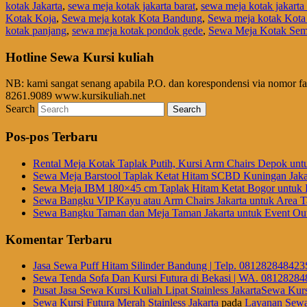
kotak Jakarta
,
sewa meja kotak jakarta barat
,
sewa meja kotak jakarta 
Kotak Koja
,
Sewa meja kotak Kota Bandung
,
Sewa meja kotak Kota
kotak panjang
,
sewa meja kotak pondok gede
,
Sewa Meja Kotak Sem
Hotline Sewa Kursi kuliah
NB: kami sangat senang apabila P.O. dan korespondensi via nomor f
8261.9089 www.kursikuliah.net
Search
Pos-pos Terbaru
Rental Meja Kotak Taplak Putih, Kursi Arm Chairs Depok unt
Sewa Meja Barstool Taplak Ketat Hitam SCBD Kuningan Jaka
Sewa Meja IBM 180×45 cm Taplak Hitam Ketat Bogor untuk E
Sewa Bangku VIP Kayu atau Arm Chairs Jakarta untuk Area
Sewa Bangku Taman dan Meja Taman Jakarta untuk Event Out
Komentar Terbaru
Jasa Sewa Puff Hitam Silinder Bandung | Telp. 081282848423
Sewa Tenda Sofa Dan Kursi Futura di Bekasi | WA. 08128284
Pusat Jasa Sewa Kursi Kuliah Lipat Stainless JakartaSewa Kurs
Sewa Kursi Futura Merah Stainless Jakarta
pada
Layanan Sewa