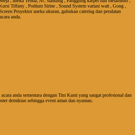
 Meja , aneka Tenda, AC standing , Panggung karpet dan melaminto ,
Kursi Tiffany , Podium Sirine , Sound System variasi watt , Gong ,
 Screen Proyektor aneka ukuran, gubukan catering dan peralatan
acara anda.
acara anda sementara dengan Tim Kami yang sangat profesional dan
ster demikian sehingga event aman dan nyaman.