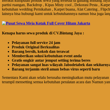
Berikut kumpulan produk sewa yang tersedia di gudang Bintang Jaya 
partisi ruangan, Backdrop , Kipas Misty cool , Dekorasi Pesta , Karp
kebutuhan wedding Pernikahan , Karpet buana, Alat Catering , Flipch
lainnya bisa hubungi kami untuk kebutuhannnya namun bisa juga lan
Kenapa harus sewa produk di CV.Bintang Jaya :
Pelayanan full service 24 jam
Produk Original Berkualitas
Barang bersih, kokoh dan terawat
Memberikan solusi kebutuhan event anda
Gratis ongkir antar jemput setting terima beres
Pelayanan sangat luas wilayah Jabodetabek dan sekitarny
Barang terjamin steril aman bebas virus seperti baru
Sementara Kami akan selalu berusaha meningkatkan mutu pelayanan 
terampil mensetting semua kebutuhan peralatan acara dan Namun ya