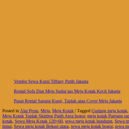
Vendor Sewa Kursi Tiffany Putih Jakarta
Rental Sofa Dan Meja Sudut tau Meja Kotak Kecil Jakarta
Pusat Rental Sarung Kursi, Taplak atau Cover Meja Jakarta
Posted in
Alat Pesta
,
Meja
,
Meja Kotak
|
Tagged
Gudang meja kotak
Meja Kotak Taplak Skirting Putih Area bogor
,
meja kotak Panjang ra
kotak
,
Sewa Meja Kotak 120×60
,
sewa meja kotak bandung
,
Sewa me
timur
,
Sewa meja kotak Bekasi utara
,
sewa meja kotak bogor
,
sewa me