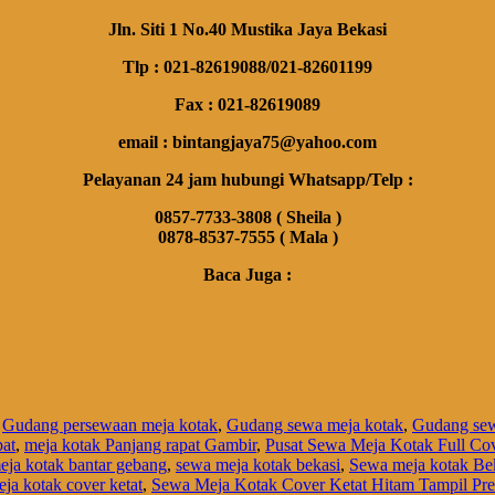
Jln. Siti 1 No.40 Mustika Jaya Bekasi
Tlp : 021-82619088/021-82601199
Fax : 021-82619089
email : bintangjaya75@yahoo.com
Pelayanan 24 jam hubungi Whatsapp/Telp :
0857-7733-3808 ( Sheila )
0878-8537-7555 ( Mala )
Baca Juga :
,
Gudang persewaan meja kotak
,
Gudang sewa meja kotak
,
Gudang sew
pat
,
meja kotak Panjang rapat Gambir
,
Pusat Sewa Meja Kotak Full Cov
ja kotak bantar gebang
,
sewa meja kotak bekasi
,
Sewa meja kotak Bek
ja kotak cover ketat
,
Sewa Meja Kotak Cover Ketat Hitam Tampil Pre