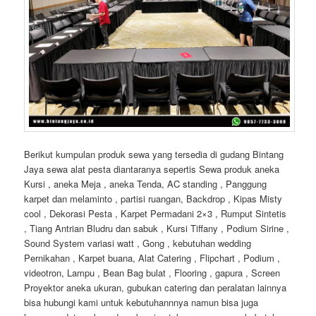
Berikut kumpulan produk sewa yang tersedia di gudang Bintang
Jaya sewa alat pesta diantaranya sepertis Sewa produk aneka
Kursi , aneka Meja , aneka Tenda, AC standing , Panggung
karpet dan melaminto , partisi ruangan, Backdrop , Kipas Misty
cool , Dekorasi Pesta , Karpet Permadani 2×3 , Rumput Sintetis
, Tiang Antrian Bludru dan sabuk , Kursi Tiffany , Podium Sirine ,
Sound System variasi watt , Gong , kebutuhan wedding
Pernikahan , Karpet buana, Alat Catering , Flipchart , Podium ,
videotron, Lampu , Bean Bag bulat , Flooring , gapura , Screen
Proyektor aneka ukuran, gubukan catering dan peralatan lainnya
bisa hubungi kami untuk kebutuhannnya namun bisa juga