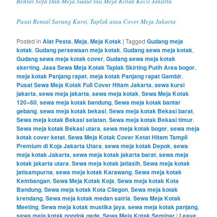
Rental Sofa Dan Meja Sudut tau Meja Kotak Kecil Jakarta
Pusat Rental Sarung Kursi, Taplak atau Cover Meja Jakarta
Posted in
Alat Pesta
,
Meja
,
Meja Kotak
|
Tagged
Gudang meja
kotak
,
Gudang persewaan meja kotak
,
Gudang sewa meja kotak
,
Gudang sewa meja kotak cover
,
Gudang sewa meja kotak
skerting
,
Jasa Sewa Meja Kotak Taplak Skirting Putih Area bogor
,
meja kotak Panjang rapat
,
meja kotak Panjang rapat Gambir
,
Pusat Sewa Meja Kotak Full Cover Hitam Jakarta
,
sewa kursi
jakarta
,
sewa meja jakarta
,
sewa meja kotak
,
Sewa Meja Kotak
120×60
,
sewa meja kotak bandung
,
Sewa meja kotak bantar
gebang
,
sewa meja kotak bekasi
,
Sewa meja kotak Bekasi barat
,
Sewa meja kotak Bekasi selatan
,
Sewa meja kotak Bekasi timur
,
Sewa meja kotak Bekasi utara
,
sewa meja kotak bogor
,
sewa meja
kotak cover ketat
,
Sewa Meja Kotak Cover Ketat Hitam Tampil
Premium di Koja Jakarta Utara
,
sewa meja kotak Depok
,
sewa
meja kotak Jakarta
,
sewa meja kotak jakarta barat
,
sewa meja
kotak jakarta utara
,
Sewa meja kotak jatiasih
,
Sewa meja kotak
jatisampurna
,
sewa meja kotak Karawang
,
Sewa meja kotak
Kembangan
,
Sewa Meja Kotak Koja
,
Sewa meja kotak Kota
Bandung
,
Sewa meja kotak Kota Cilegon
,
Sewa meja kotak
krendang
,
Sewa meja kotak medan satria
,
Sewa Meja Kotak
Meeting
,
Sewa meja kotak mustika jaya
,
sewa meja kotak panjang
,
sewa meja kotak pondok gede
,
Sewa Meja Kotak Seminar
|
Leave