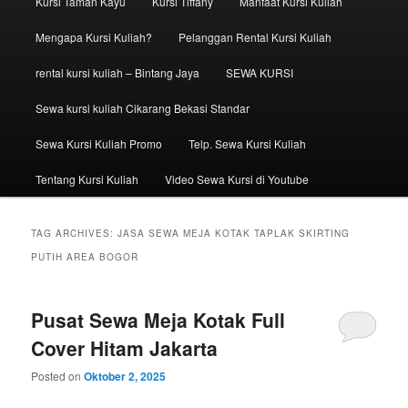
Kursi Taman Kayu
Kursi Tiffany
Manfaat Kursi Kuliah
Mengapa Kursi Kuliah?
Pelanggan Rental Kursi Kuliah
rental kursi kuliah – Bintang Jaya
SEWA KURSI
Sewa kursi kuliah Cikarang Bekasi Standar
Sewa Kursi Kuliah Promo
Telp. Sewa Kursi Kuliah
Tentang Kursi Kuliah
Video Sewa Kursi di Youtube
TAG ARCHIVES:
JASA SEWA MEJA KOTAK TAPLAK SKIRTING
PUTIH AREA BOGOR
Pusat Sewa Meja Kotak Full
Cover Hitam Jakarta
Posted on
Oktober 2, 2025