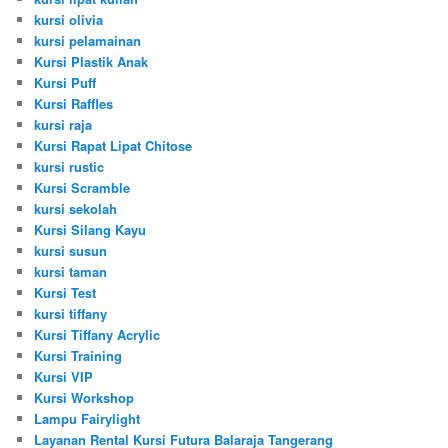
kursi olivia
kursi pelamainan
Kursi Plastik Anak
Kursi Puff
Kursi Raffles
kursi raja
Kursi Rapat Lipat Chitose
kursi rustic
Kursi Scramble
kursi sekolah
Kursi Silang Kayu
kursi susun
kursi taman
Kursi Test
kursi tiffany
Kursi Tiffany Acrylic
Kursi Training
Kursi VIP
Kursi Workshop
Lampu Fairylight
Layanan Rental Kursi Futura Balaraja Tangerang