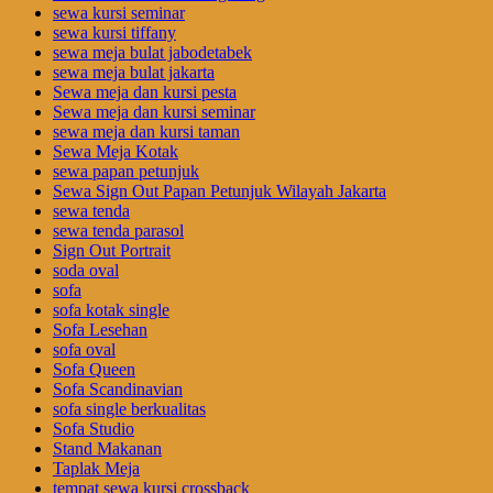
sewa kursi seminar
sewa kursi tiffany
sewa meja bulat jabodetabek
sewa meja bulat jakarta
Sewa meja dan kursi pesta
Sewa meja dan kursi seminar
sewa meja dan kursi taman
Sewa Meja Kotak
sewa papan petunjuk
Sewa Sign Out Papan Petunjuk Wilayah Jakarta
sewa tenda
sewa tenda parasol
Sign Out Portrait
soda oval
sofa
sofa kotak single
Sofa Lesehan
sofa oval
Sofa Queen
Sofa Scandinavian
sofa single berkualitas
Sofa Studio
Stand Makanan
Taplak Meja
tempat sewa kursi crossback