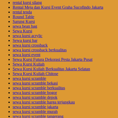
rental kursi silang
Rental Meja dan Kursi Event Graha Sucofindo Jakarta
rental tenda
Round Table
Sarung Kursi
sewa bean bag
Sewa Kursi
sewa kursi acrylic
Sewa kursi bar
sewa kursi crossback
sewa kursi crossback berkualitas
sewa kursi event
Sewa Kursi Futura Dekorasi Pesta Jakarta Pusat
Sewa Kursi Kuliah
Sewa Kursi Kuliah Berkualitas Jakarta Selatan
Sewa Kursi Kuliah Chitose
sewa kursi scramble
sewa kursi scramble bekasi
sewa kursi scramble berkualitas
sewa kursi scramble bogor
sewa kursi scramble depok
sewa kursi scramble harga terjangkau
sewa kursi scramble jakarta
sewa kursi scramble murah
sewa kursi scramble tangerang