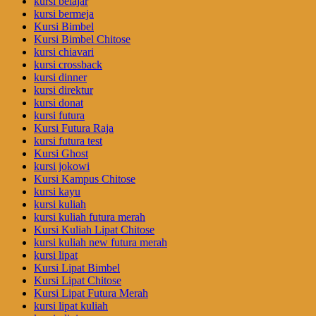
kursi belajar
kursi bermeja
Kursi Bimbel
Kursi Bimbel Chitose
kursi chiavari
kursi crossback
kursi dinner
kursi direktur
kursi donat
kursi futura
Kursi Futura Raja
kursi futura test
Kursi Ghost
kursi jokowi
Kursi Kampus Chitose
kursi kayu
kursi kuliah
kursi kuliah futura merah
Kursi Kuliah Lipat Chitose
kursi kuliah new futura merah
kursi lipat
Kursi Lipat Bimbel
Kursi Lipat Chitose
Kursi Lipat Futura Merah
kursi lipat kuliah