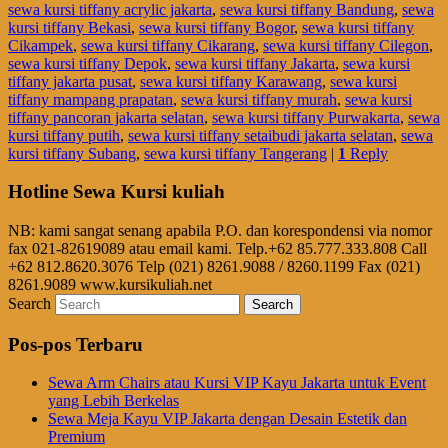
sewa kursi tiffany acrylic jakarta
,
sewa kursi tiffany Bandung
,
sewa
kursi tiffany Bekasi
,
sewa kursi tiffany Bogor
,
sewa kursi tiffany
Cikampek
,
sewa kursi tiffany Cikarang
,
sewa kursi tiffany Cilegon
,
sewa kursi tiffany Depok
,
sewa kursi tiffany Jakarta
,
sewa kursi
tiffany jakarta pusat
,
sewa kursi tiffany Karawang
,
sewa kursi
tiffany mampang prapatan
,
sewa kursi tiffany murah
,
sewa kursi
tiffany pancoran jakarta selatan
,
sewa kursi tiffany Purwakarta
,
sewa
kursi tiffany putih
,
sewa kursi tiffany setaibudi jakarta selatan
,
sewa
kursi tiffany Subang
,
sewa kursi tiffany Tangerang
|
1
Reply
Hotline Sewa Kursi kuliah
NB: kami sangat senang apabila P.O. dan korespondensi via nomor
fax 021-82619089 atau email kami. Telp.+62 85.777.333.808 Call
+62 812.8620.3076 Telp (021) 8261.9088 / 8260.1199 Fax (021)
8261.9089 www.kursikuliah.net
Search
Pos-pos Terbaru
Sewa Arm Chairs atau Kursi VIP Kayu Jakarta untuk Event
yang Lebih Berkelas
Sewa Meja Kayu VIP Jakarta dengan Desain Estetik dan
Premium