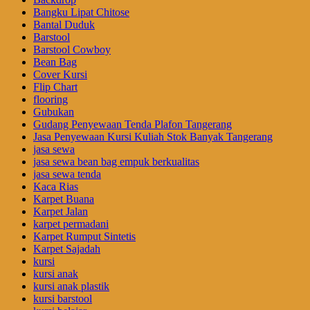
Bangku Lipat Chitose
Bantal Duduk
Barstool
Barstool Cowboy
Bean Bag
Cover Kursi
Flip Chart
flooring
Gubukan
Gudang Penyewaan Tenda Plafon Tangerang
Jasa Penyewaan Kursi Kuliah Stok Banyak Tangerang
jasa sewa
jasa sewa bean bag empuk berkualitas
jasa sewa tenda
Kaca Rias
Karpet Buana
Karpet Jalan
karpet permadani
Karpet Rumput Sintetis
Karpet Sajadah
kursi
kursi anak
kursi anak plastik
kursi barstool