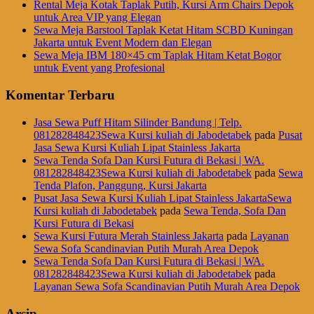
Rental Meja Kotak Taplak Putih, Kursi Arm Chairs Depok
untuk Area VIP yang Elegan
Sewa Meja Barstool Taplak Ketat Hitam SCBD Kuningan
Jakarta untuk Event Modern dan Elegan
Sewa Meja IBM 180×45 cm Taplak Hitam Ketat Bogor
untuk Event yang Profesional
Komentar Terbaru
Jasa Sewa Puff Hitam Silinder Bandung | Telp.
081282848423Sewa Kursi kuliah di Jabodetabek
pada
Pusat
Jasa Sewa Kursi Kuliah Lipat Stainless Jakarta
Sewa Tenda Sofa Dan Kursi Futura di Bekasi | WA.
081282848423Sewa Kursi kuliah di Jabodetabek
pada
Sewa
Tenda Plafon, Panggung, Kursi Jakarta
Pusat Jasa Sewa Kursi Kuliah Lipat Stainless JakartaSewa
Kursi kuliah di Jabodetabek
pada
Sewa Tenda, Sofa Dan
Kursi Futura di Bekasi
Sewa Kursi Futura Merah Stainless Jakarta
pada
Layanan
Sewa Sofa Scandinavian Putih Murah Area Depok
Sewa Tenda Sofa Dan Kursi Futura di Bekasi | WA.
081282848423Sewa Kursi kuliah di Jabodetabek
pada
Layanan Sewa Sofa Scandinavian Putih Murah Area Depok
Arsip