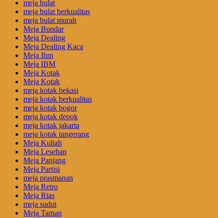
meja bulat
meja bulat berkualitas
meja bulat murah
Meja Bundar
Meja Dealing
Meja Dealing Kaca
Meja Ibm
Meja IBM
Meja Kotak
Meja Kotak
meja kotak bekasi
meja kotak berkualitas
meja kotak bogor
meja kotak depok
meja kotak jakarta
meja kotak tangerang
Meja Kuliah
Meja Lesehan
Meja Panjang
Meja Partisi
meja prasmanan
Meja Retro
Meja Rias
meja sudut
Meja Taman