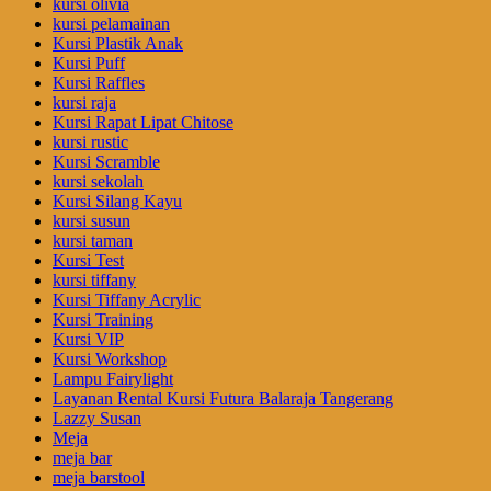
kursi olivia
kursi pelamainan
Kursi Plastik Anak
Kursi Puff
Kursi Raffles
kursi raja
Kursi Rapat Lipat Chitose
kursi rustic
Kursi Scramble
kursi sekolah
Kursi Silang Kayu
kursi susun
kursi taman
Kursi Test
kursi tiffany
Kursi Tiffany Acrylic
Kursi Training
Kursi VIP
Kursi Workshop
Lampu Fairylight
Layanan Rental Kursi Futura Balaraja Tangerang
Lazzy Susan
Meja
meja bar
meja barstool