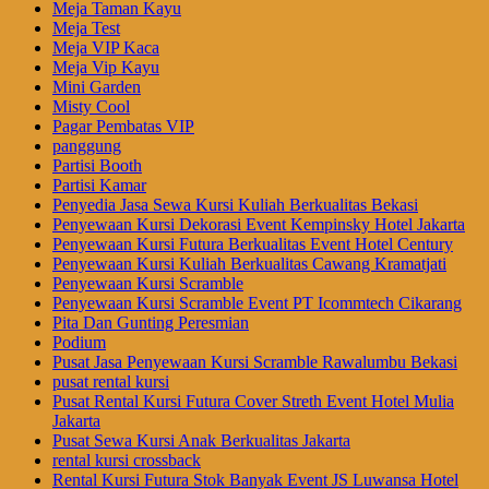
Meja Taman Kayu
Meja Test
Meja VIP Kaca
Meja Vip Kayu
Mini Garden
Misty Cool
Pagar Pembatas VIP
panggung
Partisi Booth
Partisi Kamar
Penyedia Jasa Sewa Kursi Kuliah Berkualitas Bekasi
Penyewaan Kursi Dekorasi Event Kempinsky Hotel Jakarta
Penyewaan Kursi Futura Berkualitas Event Hotel Century
Penyewaan Kursi Kuliah Berkualitas Cawang Kramatjati
Penyewaan Kursi Scramble
Penyewaan Kursi Scramble Event PT Icommtech Cikarang
Pita Dan Gunting Peresmian
Podium
Pusat Jasa Penyewaan Kursi Scramble Rawalumbu Bekasi
pusat rental kursi
Pusat Rental Kursi Futura Cover Streth Event Hotel Mulia
Jakarta
Pusat Sewa Kursi Anak Berkualitas Jakarta
rental kursi crossback
Rental Kursi Futura Stok Banyak Event JS Luwansa Hotel