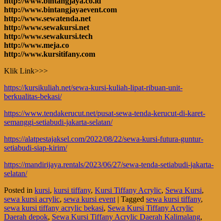
http://www.bintangjaya.co.id
http://www.bintangjayaevent.com
http://www.sewatenda.net
http://www.sewakursi.net
http://www.sewakursi.tech
http://www.meja.co
http://www.kursitifany.com
Klik Link>>>
https://kursikuliah.net/sewa-kursi-kuliah-lipat-ribuan-unit-
berkualitas-bekasi/
https://www.tendakerucut.net/pusat-sewa-tenda-kerucut-di-karet-
semanggi-setiabudi-jakarta-selatan/
https://alatpestajaksel.com/2022/08/22/sewa-kursi-futura-guntur-
setiabudi-siap-kirim/
https://mandirijaya.rentals/2023/06/27/sewa-tenda-setiabudi-jakarta-
selatan/
Posted in
kursi
,
kursi tiffany
,
Kursi Tiffany Acrylic
,
Sewa Kursi
,
sewa kursi acrylic
,
sewa kursi event
|
Tagged
sewa kursi tiffany
,
sewa kursi tiffany acrylic bekasi
,
Sewa Kursi Tiffany Acrylic
Daerah depok
,
Sewa Kursi Tiffany Acrylic Daerah Kalimalang
,