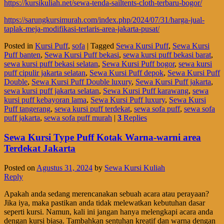
https://kursikuliah.net/sewa-tenda-sailtents-cloth-terbaru-bogor/
https://sarungkursimurah.com/index.php/2024/07/31/harga-jual-
taplak-meja-modifikasi-terlaris-area-jakarta-pusat/
Posted in
Kursi Puff
,
sofa
|
Tagged
Sewa Kursi Puff
,
Sewa Kursi
Puff banten
,
Sewa Kursi Puff bekasi
,
sewa kursi puff bekasi barat
,
sewa kursi puff bekasi selatan
,
Sewa Kursi Puff bogor
,
sewa kursi
puff cipulir jakarta selatan
,
Sewa Kursi Puff depok
,
Sewa Kursi Puff
Double
,
Sewa Kursi Puff Double luxury
,
Sewa Kursi Puff jakarta
,
sewa kursi puff jakarta selatan
,
Sewa Kursi Puff karawang
,
sewa
kursi puff kebayoran lama
,
Sewa Kursi Puff luxury
,
Sewa Kursi
Puff tangerang
,
sewa kursi puff terdekat
,
sewa sofa puff
,
sewa sofa
puff jakarta
,
sewa sofa puff murah
|
3
Replies
Sewa Kursi Type Puff Kotak Warna-warni area
Terdekat Jakarta
Posted on
Agustus 31, 2024
by
Sewa Kursi Kuliah
Reply
Apakah anda sedang merencanakan sebuah acara atau perayaan?
Jika iya, maka pastikan anda tidak melewatkan kebutuhan dasar
seperti kursi. Namun, kali ini jangan hanya melengkapi acara anda
dengan kursi biasa. Tambahkan sentuhan kreatif dan warna dengan