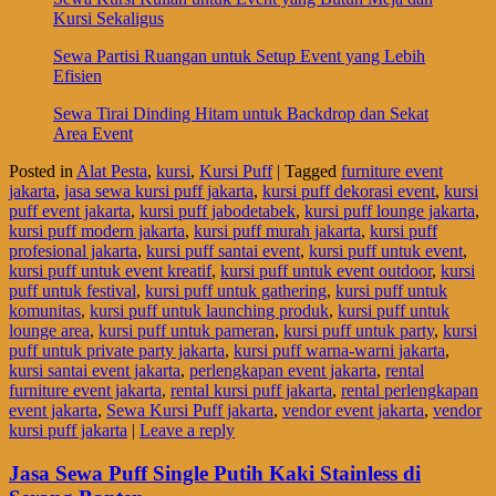
Kursi Sekaligus
Sewa Partisi Ruangan untuk Setup Event yang Lebih
Efisien
Sewa Tirai Dinding Hitam untuk Backdrop dan Sekat
Area Event
Posted in
Alat Pesta
,
kursi
,
Kursi Puff
|
Tagged
furniture event
jakarta
,
jasa sewa kursi puff jakarta
,
kursi puff dekorasi event
,
kursi
puff event jakarta
,
kursi puff jabodetabek
,
kursi puff lounge jakarta
,
kursi puff modern jakarta
,
kursi puff murah jakarta
,
kursi puff
profesional jakarta
,
kursi puff santai event
,
kursi puff untuk event
,
kursi puff untuk event kreatif
,
kursi puff untuk event outdoor
,
kursi
puff untuk festival
,
kursi puff untuk gathering
,
kursi puff untuk
komunitas
,
kursi puff untuk launching produk
,
kursi puff untuk
lounge area
,
kursi puff untuk pameran
,
kursi puff untuk party
,
kursi
puff untuk private party jakarta
,
kursi puff warna-warni jakarta
,
kursi santai event jakarta
,
perlengkapan event jakarta
,
rental
furniture event jakarta
,
rental kursi puff jakarta
,
rental perlengkapan
event jakarta
,
Sewa Kursi Puff jakarta
,
vendor event jakarta
,
vendor
kursi puff jakarta
|
Leave a reply
Jasa Sewa Puff Single Putih Kaki Stainless di