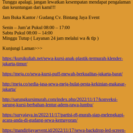
Tunggu apalagi, jangan lewatkan kesempatan mendapat pengalaman
dan keuntungan dari kami!!!
Jam Buka Kantor / Gudang Cv. Bintang Jaya Event
Senin – Jum’at Pukul 08:00 – 17:00
Sabtu Pukul 08:00 – 14:00
Minggu Tutup ( Layanan 24 jam melalui wa & tlp )
Kunjungi Laman>>>
https://kursikuliah.net/sewa-kursi-anak-plastik-termurah-klender-
jakarta-timur/
https://meja.co/sewa-kursi-puff-mewah-berkualitas-jakarta-barat/
http://meja.co/sedia-jasa-sewa-meja-bulat-pesta-kekinian-makasar-
jakarta/
http://sarungkursimurah.com/index.php/2022/11/17/konveksi-
sarung-kursi-berbahan-lentur-adem-rawa-lumbu/
https://suryajaya.in/2022/11/17/partisi-r8-murah-siap-melengkapi-
acara-anda-di-gudang-sewa-kemayoran/
https://mandirijayaevent.id/2022/11/17/sewa-backdrop-led-screen-