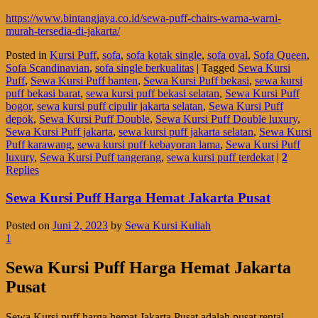
https://www.bintangjaya.co.id/sewa-puff-chairs-warna-warni-
murah-tersedia-di-jakarta/
Posted in
Kursi Puff
,
sofa
,
sofa kotak single
,
sofa oval
,
Sofa Queen
,
Sofa Scandinavian
,
sofa single berkualitas
|
Tagged
Sewa Kursi
Puff
,
Sewa Kursi Puff banten
,
Sewa Kursi Puff bekasi
,
sewa kursi
puff bekasi barat
,
sewa kursi puff bekasi selatan
,
Sewa Kursi Puff
bogor
,
sewa kursi puff cipulir jakarta selatan
,
Sewa Kursi Puff
depok
,
Sewa Kursi Puff Double
,
Sewa Kursi Puff Double luxury
,
Sewa Kursi Puff jakarta
,
sewa kursi puff jakarta selatan
,
Sewa Kursi
Puff karawang
,
sewa kursi puff kebayoran lama
,
Sewa Kursi Puff
luxury
,
Sewa Kursi Puff tangerang
,
sewa kursi puff terdekat
|
2
Replies
Sewa Kursi Puff Harga Hemat Jakarta Pusat
Posted on
Juni 2, 2023
by
Sewa Kursi Kuliah
1
Sewa Kursi Puff Harga Hemat Jakarta
Pusat
Sewa Kursi puff harga hemat Jakarta Pusat adalah pusat rental