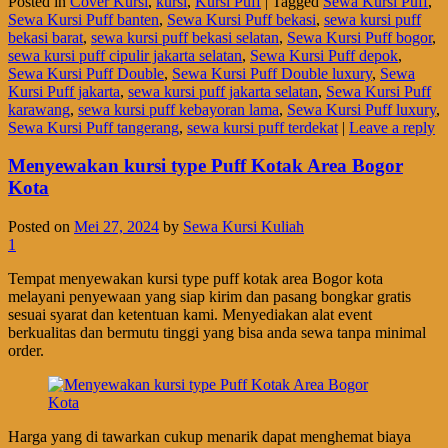
Posted in
Cover Kursi
,
kursi
,
Kursi Puff
|
Tagged
Sewa Kursi Puff
,
Sewa Kursi Puff banten
,
Sewa Kursi Puff bekasi
,
sewa kursi puff
bekasi barat
,
sewa kursi puff bekasi selatan
,
Sewa Kursi Puff bogor
,
sewa kursi puff cipulir jakarta selatan
,
Sewa Kursi Puff depok
,
Sewa Kursi Puff Double
,
Sewa Kursi Puff Double luxury
,
Sewa
Kursi Puff jakarta
,
sewa kursi puff jakarta selatan
,
Sewa Kursi Puff
karawang
,
sewa kursi puff kebayoran lama
,
Sewa Kursi Puff luxury
,
Sewa Kursi Puff tangerang
,
sewa kursi puff terdekat
|
Leave a reply
Menyewakan kursi type Puff Kotak Area Bogor
Kota
Posted on
Mei 27, 2024
by
Sewa Kursi Kuliah
1
Tempat menyewakan kursi type puff kotak area Bogor kota
melayani penyewaan yang siap kirim dan pasang bongkar gratis
sesuai syarat dan ketentuan kami. Menyediakan alat event
berkualitas dan bermutu tinggi yang bisa anda sewa tanpa minimal
order.
Harga yang di tawarkan cukup menarik dapat menghemat biaya