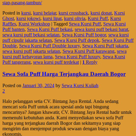
siap-pasang-tambun/
Posted in
kursi
,
kursi belajar
,
kursi crossback
,
kursi donat
,
Kursi
Ghost
,
kursi jokowi
,
kursi lipat
,
kursi olivia
,
Kursi Puff
,
Kursi
Raffles
,
Kursi Workshop
|
Tagged
Sewa Kursi Puff
,
Sewa Kursi
Puff banten
,
Sewa Kursi Puff bekasi
,
sewa kursi puff bekasi barat
,
sewa kursi puff bekasi selatan
,
Sewa Kursi Puff bogor
,
sewa kursi
puff cipulir jakarta selatan
,
Sewa Kursi Puff depok
,
Sewa Kursi Puff
Double
,
Sewa Kursi Puff Double luxury
,
Sewa Kursi Puff jakarta
,
sewa kursi puff jakarta selatan
,
Sewa Kursi Puff karawang
,
sewa
kursi puff kebayoran lama
,
Sewa Kursi Puff luxury
,
Sewa Kursi
Puff tangerang
,
sewa kursi puff terdekat
|
1
Reply
Sewa Sofa Puff Harga Terjangkau Daerah Bogor
Posted on
Januari 30, 2024
by
Sewa Kursi Kuliah
2
Halo pelanggan setia CV. Bintang Jaya Rental. Anda sedang
mencari sofa Puff untuk acara spesial anda tapi bingung
mencarinya? Jangan khawatir, CV. Bintang Jaya Rental hadir untuk
memenuhi kebutuhan anda. Kami menyediakan sewa sofa Puff
harga yang terjangkau daerah Bogor dan sekitarnya yang siap
mengirim dan menjemput produk sewaan dengan biaya yang
ekonomis.