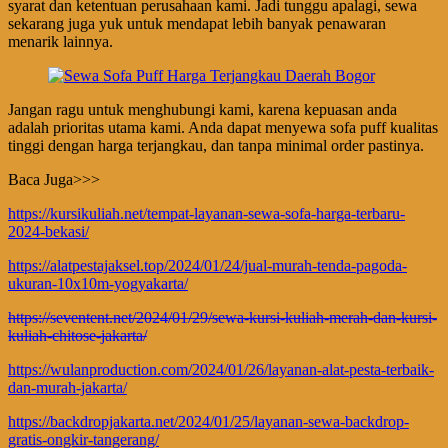
syarat dan ketentuan perusahaan kami. Jadi tunggu apalagi, sewa
sekarang juga yuk untuk mendapat lebih banyak penawaran
menarik lainnya.
Jangan ragu untuk menghubungi kami, karena kepuasan anda
adalah prioritas utama kami. Anda dapat menyewa sofa puff kualitas
tinggi dengan harga terjangkau, dan tanpa minimal order pastinya.
Baca Juga>>>
https://kursikuliah.net/tempat-layanan-sewa-sofa-harga-terbaru-
2024-bekasi/
https://alatpestajaksel.top/2024/01/24/jual-murah-tenda-pagoda-
ukuran-10x10m-yogyakarta/
https://seventent.net/2024/01/29/sewa-kursi-kuliah-merah-dan-kursi-
kuliah-chitose-jakarta/
https://wulanproduction.com/2024/01/26/layanan-alat-pesta-terbaik-
dan-murah-jakarta/
https://backdropjakarta.net/2024/01/25/layanan-sewa-backdrop-
gratis-ongkir-tangerang/