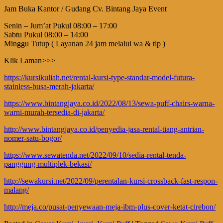
Jam Buka Kantor / Gudang Cv. Bintang Jaya Event
Senin – Jum’at Pukul 08:00 – 17:00
Sabtu Pukul 08:00 – 14:00
Minggu Tutup ( Layanan 24 jam melalui wa & tlp )
Klik Laman>>>
https://kursikuliah.net/rental-kursi-type-standar-model-futura-
stainless-busa-merah-jakarta/
https://www.bintangjaya.co.id/2022/08/13/sewa-puff-chairs-warna-
warni-murah-tersedia-di-jakarta/
http://www.bintangjaya.co.id/penyedia-jasa-rental-tiang-antrian-
nomer-satu-bogor/
https://www.sewatenda.net/2022/09/10/sedia-rental-tenda-
panggung-multiplek-bekasi/
http://sewakursi.net/2022/09/perentalan-kursi-crossback-fast-respon-
malang/
http://meja.co/pusat-penyewaan-meja-ibm-plus-cover-ketat-cirebon/