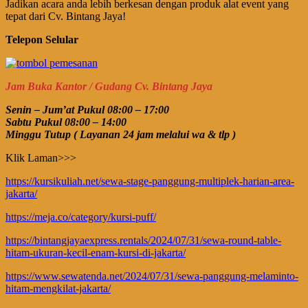
Jadikan acara anda lebih berkesan dengan produk alat event yang
tepat dari Cv. Bintang Jaya!
Telepon Selular
Jam Buka Kantor / Gudang Cv. Bintang Jaya
Senin – Jum’at Pukul 08:00 – 17:00
Sabtu Pukul 08:00 – 14:00
Minggu Tutup ( Layanan 24 jam melalui wa & tlp )
Klik Laman>>>
https://kursikuliah.net/sewa-stage-panggung-multiplek-harian-area-
jakarta/
https://meja.co/category/kursi-puff/
https://bintangjayaexpress.rentals/2024/07/31/sewa-round-table-
hitam-ukuran-kecil-enam-kursi-di-jakarta/
https://www.sewatenda.net/2024/07/31/sewa-panggung-melaminto-
hitam-mengkilat-jakarta/