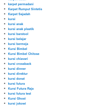
karpet permadani
Karpet Rumput Sintetis
Karpet Sajadah
kursi
kursi anak
kursi anak plastik
kursi barstool
kursi belajar
kursi bermeja
Kursi Bimbel
Kursi Bimbel Chitose
kursi chiavari
kursi crossback
kursi dinner
kursi direktur
kursi donat
kursi futura
Kursi Futura Raja
kursi futura test
Kursi Ghost
kursi jokowi