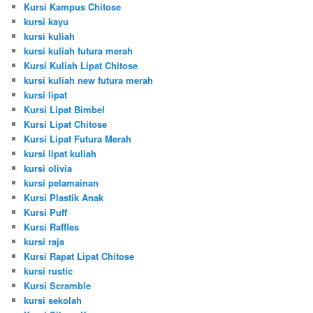
Kursi Kampus Chitose
kursi kayu
kursi kuliah
kursi kuliah futura merah
Kursi Kuliah Lipat Chitose
kursi kuliah new futura merah
kursi lipat
Kursi Lipat Bimbel
Kursi Lipat Chitose
Kursi Lipat Futura Merah
kursi lipat kuliah
kursi olivia
kursi pelamainan
Kursi Plastik Anak
Kursi Puff
Kursi Raffles
kursi raja
Kursi Rapat Lipat Chitose
kursi rustic
Kursi Scramble
kursi sekolah