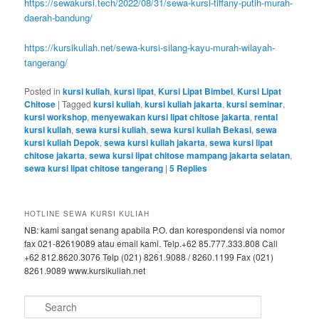
https://sewakursi.tech/2022/08/31/sewa-kursi-tiffany-putih-murah-
daerah-bandung/
https://kursikuliah.net/sewa-kursi-silang-kayu-murah-wilayah-
tangerang/
Posted in
kursi kuliah
,
kursi lipat
,
Kursi Lipat Bimbel
,
Kursi Lipat
Chitose
|
Tagged
kursi kuliah
,
kursi kuliah jakarta
,
kursi seminar
,
kursi workshop
,
menyewakan kursi lipat chitose jakarta
,
rental
kursi kuliah
,
sewa kursi kuliah
,
sewa kursi kuliah Bekasi
,
sewa
kursi kuliah Depok
,
sewa kursi kuliah jakarta
,
sewa kursi lipat
chitose jakarta
,
sewa kursi lipat chitose mampang jakarta selatan
,
sewa kursi lipat chitose tangerang
|
5
Replies
HOTLINE SEWA KURSI KULIAH
NB: kami sangat senang apabila P.O. dan korespondensi via nomor
fax 021-82619089 atau email kami. Telp.+62 85.777.333.808 Call
+62 812.8620.3076 Telp (021) 8261.9088 / 8260.1199 Fax (021)
8261.9089 www.kursikuliah.net
Search