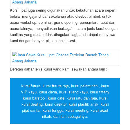
Kursi lipat juga sering digunakan untuk kebutuhan acara seperti,
belajar mengajar diluar sekolahan atau disebut bimbel, untuk
acara workshop, seminar, grand opening, peresmian, rapat dan
acara lainnya, menyediakan berbagai macam jenis kursi dengan
kualitas yang sudah tidak diragukan lagi, anda dapat menyewa
kursi dengan banyak pilihan jenis kursi.
Deretan daftar jenis kursi yang kami sewakan antara lain :
Kursi futura, kursi futura raja, kursi pelaminan , kursi
VIP kayu, kursi olivia, kursi silang kayu, kursi tiffany
kursi barstool, kursi cafe, kursi ratu dan raja, kursi
kursi dealing, kursi direktur, kursi plastik anak, kursi
pijat santai, kursi tunggu, kursi meeting, kursi akad
nikah, dan lain sebagainya.