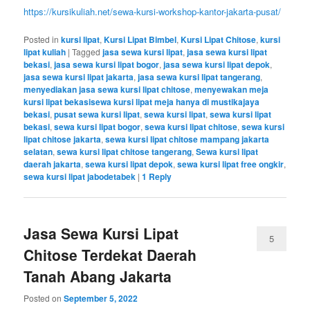
https://kursikuliah.net/sewa-kursi-workshop-kantor-jakarta-pusat/
Posted in
kursi lipat
,
Kursi Lipat Bimbel
,
Kursi Lipat Chitose
,
kursi
lipat kuliah
|
Tagged
jasa sewa kursi lipat
,
jasa sewa kursi lipat
bekasi
,
jasa sewa kursi lipat bogor
,
jasa sewa kursi lipat depok
,
jasa sewa kursi lipat jakarta
,
jasa sewa kursi lipat tangerang
,
menyediakan jasa sewa kursi lipat chitose
,
menyewakan meja
kursi lipat bekasisewa kursi lipat meja hanya di mustikajaya
bekasi
,
pusat sewa kursi lipat
,
sewa kursi lipat
,
sewa kursi lipat
bekasi
,
sewa kursi lipat bogor
,
sewa kursi lipat chitose
,
sewa kursi
lipat chitose jakarta
,
sewa kursi lipat chitose mampang jakarta
selatan
,
sewa kursi lipat chitose tangerang
,
Sewa kursi lipat
daerah jakarta
,
sewa kursi lipat depok
,
sewa kursi lipat free ongkir
,
sewa kursi lipat jabodetabek
|
1
Reply
Jasa Sewa Kursi Lipat
5
Chitose Terdekat Daerah
Tanah Abang Jakarta
Posted on
September 5, 2022