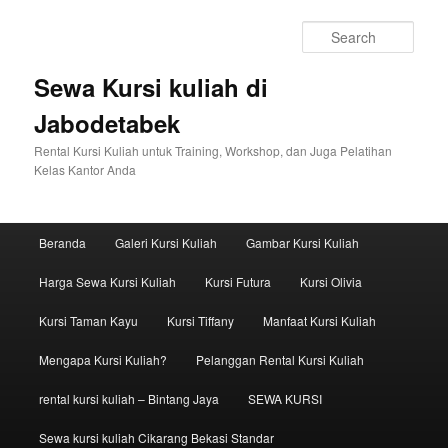
Sear
Sewa Kursi kuliah di
Jabodetabek
Rental Kursi Kuliah untuk Training, Workshop, dan Juga Pelatihan
Kelas Kantor Anda
Main menu
Beranda
Galeri Kursi Kuliah
Gambar Kursi Kuliah
Skip to primary content
Skip to secondary content
Harga Sewa Kursi Kuliah
Kursi Futura
Kursi Olivia
Kursi Taman Kayu
Kursi Tiffany
Manfaat Kursi Kuliah
Mengapa Kursi Kuliah?
Pelanggan Rental Kursi Kuliah
rental kursi kuliah – Bintang Jaya
SEWA KURSI
Sewa kursi kuliah Cikarang Bekasi Standar