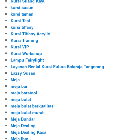
Kursi Silang Kayu
kursi susun
kursi taman
Kursi Test
kursi tiffany
Kursi Tiffany Acrylic
Kursi Training
Kursi VIP
Kursi Workshop
Lampu Fairylight
Layanan Rental Kursi Futura Balaraja Tangerang
Lazzy Susan
Meja
meja bar
meja barstool
meja bulat
meja bulat berkualitas
meja bulat murah
Meja Bundar
Meja Dealing
Meja Dealing Kaca
Meja Ibm