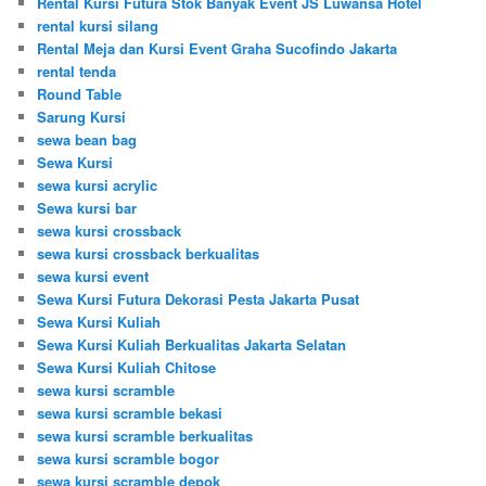
Rental Kursi Futura Stok Banyak Event JS Luwansa Hotel
rental kursi silang
Rental Meja dan Kursi Event Graha Sucofindo Jakarta
rental tenda
Round Table
Sarung Kursi
sewa bean bag
Sewa Kursi
sewa kursi acrylic
Sewa kursi bar
sewa kursi crossback
sewa kursi crossback berkualitas
sewa kursi event
Sewa Kursi Futura Dekorasi Pesta Jakarta Pusat
Sewa Kursi Kuliah
Sewa Kursi Kuliah Berkualitas Jakarta Selatan
Sewa Kursi Kuliah Chitose
sewa kursi scramble
sewa kursi scramble bekasi
sewa kursi scramble berkualitas
sewa kursi scramble bogor
sewa kursi scramble depok