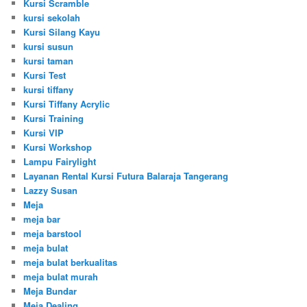
Kursi Scramble
kursi sekolah
Kursi Silang Kayu
kursi susun
kursi taman
Kursi Test
kursi tiffany
Kursi Tiffany Acrylic
Kursi Training
Kursi VIP
Kursi Workshop
Lampu Fairylight
Layanan Rental Kursi Futura Balaraja Tangerang
Lazzy Susan
Meja
meja bar
meja barstool
meja bulat
meja bulat berkualitas
meja bulat murah
Meja Bundar
Meja Dealing