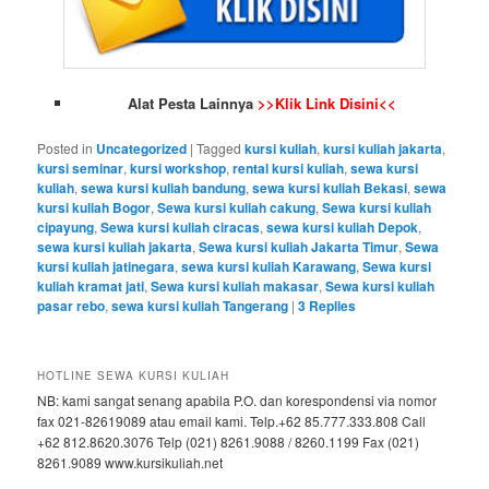
Alat Pesta Lainnya
>>Klik Link Disini<<
Posted in
Uncategorized
|
Tagged
kursi kuliah
,
kursi kuliah jakarta
,
kursi seminar
,
kursi workshop
,
rental kursi kuliah
,
sewa kursi
kuliah
,
sewa kursi kuliah bandung
,
sewa kursi kuliah Bekasi
,
sewa
kursi kuliah Bogor
,
Sewa kursi kuliah cakung
,
Sewa kursi kuliah
cipayung
,
Sewa kursi kuliah ciracas
,
sewa kursi kuliah Depok
,
sewa kursi kuliah jakarta
,
Sewa kursi kuliah Jakarta Timur
,
Sewa
kursi kuliah jatinegara
,
sewa kursi kuliah Karawang
,
Sewa kursi
kuliah kramat jati
,
Sewa kursi kuliah makasar
,
Sewa kursi kuliah
pasar rebo
,
sewa kursi kuliah Tangerang
|
3
Replies
HOTLINE SEWA KURSI KULIAH
NB: kami sangat senang apabila P.O. dan korespondensi via nomor
fax 021-82619089 atau email kami. Telp.+62 85.777.333.808 Call
+62 812.8620.3076 Telp (021) 8261.9088 / 8260.1199 Fax (021)
8261.9089 www.kursikuliah.net