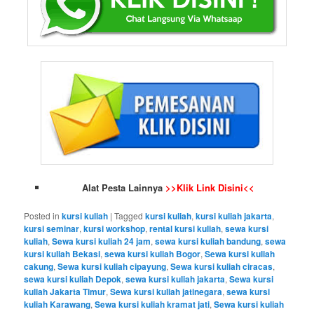
Alat Pesta Lainnya
>>Klik Link Disini<<
Posted in
kursi kuliah
|
Tagged
kursi kuliah
,
kursi kuliah jakarta
,
kursi seminar
,
kursi workshop
,
rental kursi kuliah
,
sewa kursi
kuliah
,
Sewa kursi kuliah 24 jam
,
sewa kursi kuliah bandung
,
sewa
kursi kuliah Bekasi
,
sewa kursi kuliah Bogor
,
Sewa kursi kuliah
cakung
,
Sewa kursi kuliah cipayung
,
Sewa kursi kuliah ciracas
,
sewa kursi kuliah Depok
,
sewa kursi kuliah jakarta
,
Sewa kursi
kuliah Jakarta Timur
,
Sewa kursi kuliah jatinegara
,
sewa kursi
kuliah Karawang
,
Sewa kursi kuliah kramat jati
,
Sewa kursi kuliah