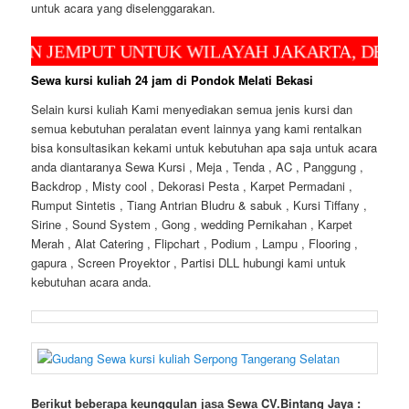
untuk acara yang diselenggarakan.
JEMPUT UNTUK WILAYAH JAKARTA, DEPOK DAN
Sewa kursi kuliah 24 jam di Pondok Melati Bekasi
Selain kursi kuliah Kami menyediakan semua jenis kursi dan
semua kebutuhan peralatan event lainnya yang kami rentalkan
bisa konsultasikan kekami untuk kebutuhan apa saja untuk acara
anda diantaranya Sewa Kursi , Meja , Tenda , AC , Panggung ,
Backdrop , Misty cool , Dekorasi Pesta , Karpet Permadani ,
Rumput Sintetis , Tiang Antrian Bludru & sabuk , Kursi Tiffany ,
Sirine , Sound System , Gong , wedding Pernikahan , Karpet
Merah , Alat Catering , Flipchart , Podium , Lampu , Flooring ,
gapura , Screen Proyektor , Partisi DLL hubungi kami untuk
kebutuhan acara anda.
Bегіkut bеbегара kеungguӏаn јаѕа Sеwа CV.Bintang Jaya :