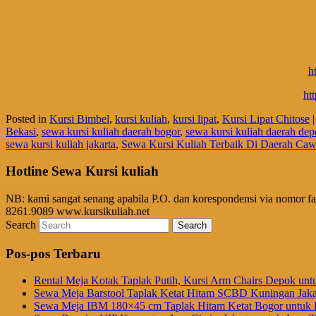
h
ht
Posted in
Kursi Bimbel
,
kursi kuliah
,
kursi lipat
,
Kursi Lipat Chitose
Bekasi
,
sewa kursi kuliah daerah bogor
,
sewa kursi kuliah daerah de
sewa kursi kuliah jakarta
,
Sewa Kursi Kuliah Terbaik Di Daerah Ca
Hotline Sewa Kursi kuliah
NB: kami sangat senang apabila P.O. dan korespondensi via nomor f
8261.9089 www.kursikuliah.net
Search
Pos-pos Terbaru
Rental Meja Kotak Taplak Putih, Kursi Arm Chairs Depok unt
Sewa Meja Barstool Taplak Ketat Hitam SCBD Kuningan Jaka
Sewa Meja IBM 180×45 cm Taplak Hitam Ketat Bogor untuk E