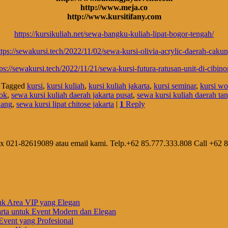
http://www.meja.co
http://www.kursitifany.com
https://kursikuliah.net/sewa-bangku-kuliah-lipat-bogor-tengah/
ttps://sewakursi.tech/2022/11/02/sewa-kursi-olivia-acrylic-daerah-cakun
tps://sewakursi.tech/2022/11/21/sewa-kursi-futura-ratusan-unit-di-cibino
|
Tagged
kursi
,
kursi kuliah
,
kursi kuliah jakarta
,
kursi seminar
,
kursi w
pok
,
sewa kursi kuliah daerah jakarta pusat
,
sewa kursi kuliah daerah ta
wang
,
sewa kursi lipat chitose jakarta
|
1
Reply
ax 021-82619089 atau email kami. Telp.+62 85.777.333.808 Call +62 
uk Area VIP yang Elegan
rta untuk Event Modern dan Elegan
vent yang Profesional