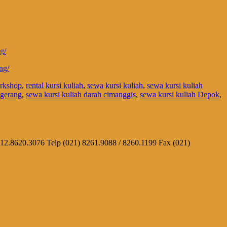
g/
ng/
orkshop
,
rental kursi kuliah
,
sewa kursi kuliah
,
sewa kursi kuliah
ngerang
,
sewa kursi kuliah darah cimanggis
,
sewa kursi kuliah Depok
,
812.8620.3076 Telp (021) 8261.9088 / 8260.1199 Fax (021)