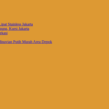
ipat Stainless Jakarta
ung, Kursi Jakarta
ekasi
inavian Putih Murah Area Depok