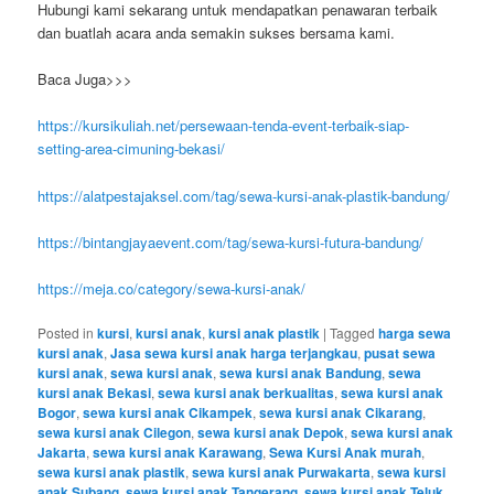
Hubungi kami sekarang untuk mendapatkan penawaran terbaik
dan buatlah acara anda semakin sukses bersama kami.
Baca Juga>>>
https://kursikuliah.net/persewaan-tenda-event-terbaik-siap-
setting-area-cimuning-bekasi/
https://alatpestajaksel.com/tag/sewa-kursi-anak-plastik-bandung/
https://bintangjayaevent.com/tag/sewa-kursi-futura-bandung/
https://meja.co/category/sewa-kursi-anak/
Posted in
kursi
,
kursi anak
,
kursi anak plastik
|
Tagged
harga sewa
kursi anak
,
Jasa sewa kursi anak harga terjangkau
,
pusat sewa
kursi anak
,
sewa kursi anak
,
sewa kursi anak Bandung
,
sewa
kursi anak Bekasi
,
sewa kursi anak berkualitas
,
sewa kursi anak
Bogor
,
sewa kursi anak Cikampek
,
sewa kursi anak Cikarang
,
sewa kursi anak Cilegon
,
sewa kursi anak Depok
,
sewa kursi anak
Jakarta
,
sewa kursi anak Karawang
,
Sewa Kursi Anak murah
,
sewa kursi anak plastik
,
sewa kursi anak Purwakarta
,
sewa kursi
anak Subang
,
sewa kursi anak Tangerang
,
sewa kursi anak Teluk