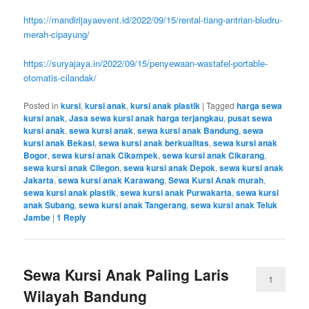
https://mandirijayaevent.id/2022/09/15/rental-tiang-antrian-bludru-
merah-cipayung/
https://suryajaya.in/2022/09/15/penyewaan-wastafel-portable-
otomatis-cilandak/
Posted in
kursi
,
kursi anak
,
kursi anak plastik
|
Tagged
harga sewa
kursi anak
,
Jasa sewa kursi anak harga terjangkau
,
pusat sewa
kursi anak
,
sewa kursi anak
,
sewa kursi anak Bandung
,
sewa
kursi anak Bekasi
,
sewa kursi anak berkualitas
,
sewa kursi anak
Bogor
,
sewa kursi anak Cikampek
,
sewa kursi anak Cikarang
,
sewa kursi anak Cilegon
,
sewa kursi anak Depok
,
sewa kursi anak
Jakarta
,
sewa kursi anak Karawang
,
Sewa Kursi Anak murah
,
sewa kursi anak plastik
,
sewa kursi anak Purwakarta
,
sewa kursi
anak Subang
,
sewa kursi anak Tangerang
,
sewa kursi anak Teluk
Jambe
|
1
Reply
Sewa Kursi Anak Paling Laris
1
Wilayah Bandung