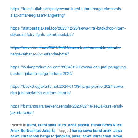
https://kursikuliah.net/penyewaan-kursi-futura-harga-ekonomis-
siap-antar-neglasari-tangerang/
https://alatpestajaksel.top/2023/12/28/sewa-tirai-backdrop-hitam-
dekorasi-fairy-lights-jakarta-selatan/
https://seventent.net/2024/01/06/sewa-kursi-scramble-jakarta-
harga-terbaru-2024-standar-hotel/
https://wulanproduction.com/2024/01/06/sewa-dan-jual-panggung-
custom-jakarta-harga-terbaru-2024/
https://backdropjakarta.net/2024/01/08/harga-promo-2024-sewa-
dan-jual-backdrop-custom-jakarta/
https://bintangsaranaevent.rentals/2023/02/16/sewa-kursi-anak-
jakarta-barat/
Posted in
kursi
,
kursi anak
,
kursi anak plastik
,
Pusat Sewa Kursi
Anak Berkualitas Jakarta
|
Tagged
harga sewa kursi anak
,
Jasa
sewa kursi anak harga terjangkau
,
pusat sewa kursi anak
,
sewa