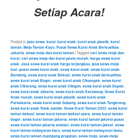
Setiap Acara!
Posted in
jasa sewa
,
kursi
,
kursi anak
,
kursi anak plastik
,
kursi
taman
,
Meja Taman Kayu
,
Pusat Sewa Kursi Anak Berkualitas
Jakarta
,
sewa meja dan kursi taman
|
Tagged
cari sewa meja dan
kursi
,
cari sewa meja dan kursi pesta murah
,
harga sewa kursi
anak
,
Jasa sewa kursi anak harga terjangkau
,
jasa sewa meja
test
,
pusat sewa kursi anak
,
sewa kursi anak
,
sewa kursi anak
Bandung
,
sewa kursi anak Bekasi
,
sewa kursi anak berkualitas
,
sewa kursi anak Bogor
,
sewa kursi anak Cikampek
,
sewa kursi
anak Cikarang
,
sewa kursi anak Cilegon
,
sewa kursi anak Depok
,
sewa kursi anak Jakarta
,
sewa kursi anak Karawang
,
Sewa Kursi
Anak murah
,
sewa kursi anak plastik
,
sewa kursi anak
Purwakarta
,
sewa kursi anak Subang
,
sewa kursi anak Tangerang
,
sewa kursi anak Teluk Jambe
,
Sewa Kursi Taman 2023
,
sewa kursi
taman bekasi
,
sewa kursi taman bekasi utara
,
sewa kursi taman
bogor
,
sewa kursi taman jakarta
,
sewa kursi taman jakarta pusat
,
sewa kursi taman jakarta selatan
,
sewa kursi taman jaksel
,
sewa
kursi taman kebayoran baru
,
sewa kursi taman kebayoran lama
,
sewa kursi taman mampang prapatan
,
sewa meja
,
sewa meja