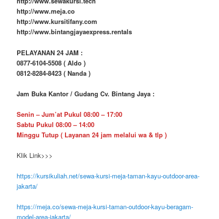
http://www.sewakursi.tech
http://www.meja.co
http://www.kursitifany.com
http://www.bintangjayaexpress.rentals
PELAYANAN 24 JAM :
0877-6104-5508 ( Aldo )
0812-8284-8423 ( Nanda )
Jam Buka Kantor / Gudang Cv. Bintang Jaya :
Senin – Jum’at Pukul 08:00 – 17:00
Sabtu Pukul 08:00 – 14:00
Minggu Tutup ( Layanan 24 jam melalui wa & tlp )
Klik Link>>>
https://kursikuliah.net/sewa-kursi-meja-taman-kayu-outdoor-area-
jakarta/
https://meja.co/sewa-meja-kursi-taman-outdoor-kayu-beragam-
model-area-jakarta/