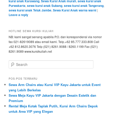
kursi anak Karawang
,
Sewa Kursi Anak murah
,
sewa kursi anak
Purwakarta
,
sewa kursi anak Subang
,
sewa kursi anak Tangerang
,
sewa kursi anak Teluk Jambe
,
Sewa Kursi Anak warna warni
|
Leave a reply
HOTLINE SEWA KURSI KULIAH
NB: kami sangat senang apabila P.O. dan korespondensi via nomor
fax 021-82619089 atau email kami. Telp.+62 85.777.333.808 Call
+62 812.8620.3076 Telp (021) 8261.9088 / 8260.1199 Fax (021)
8261.9089 www.kursikuliah.net
Search
POS-POS TERBARU
Sewa Arm Chairs atau Kursi VIP Kayu Jakarta untuk Event
yang Lebih Berkelas
Sewa Meja Kayu VIP Jakarta dengan Desain Estetik dan
Premium
Rental Meja Kotak Taplak Putih, Kursi Arm Chairs Depok
untuk Area VIP yang Elegan