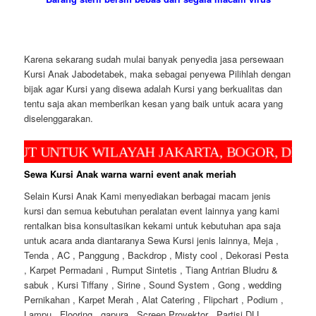
Karena sekarang sudah mulai banyak penyedia jasa persewaan
Kursi Anak Jabodetabek, maka sebagai penyewa Pilihlah dengan
bijak agar Kursi yang disewa adalah Kursi yang berkualitas dan
tentu saja akan memberikan kesan yang baik untuk acara yang
diselenggarakan.
UNTUK WILAYAH JAKARTA, BOGOR, DEPOK DA
Sewa Kursi Anak warna warni event anak meriah
Selain Kursi Anak Kami menyediakan berbagai macam jenis
kursi dan semua kebutuhan peralatan event lainnya yang kami
rentalkan bisa konsultasikan kekami untuk kebutuhan apa saja
untuk acara anda diantaranya Sewa Kursi jenis lainnya, Meja ,
Tenda , AC , Panggung , Backdrop , Misty cool , Dekorasi Pesta
, Karpet Permadani , Rumput Sintetis , Tiang Antrian Bludru &
sabuk , Kursi Tiffany , Sirine , Sound System , Gong , wedding
Pernikahan , Karpet Merah , Alat Catering , Flipchart , Podium ,
Lampu , Flooring , gapura , Screen Proyektor , Partisi DLL