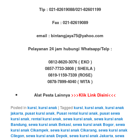
Tlp : 021-82619088/021-82601199
Fax : 021-82619089
email : bintangjaya75@yahoo.com
Pelayanan 24 jam hubungi Whatsapp/Telp :
0812-8620-3076 ( EKO )
0857-7733-3808 ( SHEILA )
0819-1159-7339 (ROSE)
0878-7899-4040 ( WITA )
Alat Pesta Lainnya
>>>Klik Link Disini<<<
Posted in
kursi
,
kursi anak
|
Tagged
kursi
,
kursi anak
,
kursi anak
jakarta
,
pusat kursi anak
,
Pusat rental kursi anak
,
pusat sewa
kursi anak
,
rental kursi anak
,
sewa kursi anak
,
sewa kursi anak
Bandung
,
sewa kursi anak Bekasi
,
sewa kursi anak Bogor
,
sewa
kursi anak Cikampek
,
sewa kursi anak Cikarang
,
sewa kursi anak
Cilegon
,
sewa kursi anak Depok
,
sewa kursi anak Jakarta
,
sewa