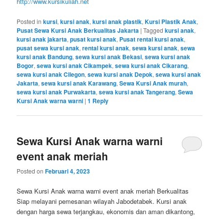
http://www.kursikuliah.net
Posted in
kursi
,
kursi anak
,
kursi anak plastik
,
Kursi Plastik Anak
,
Pusat Sewa Kursi Anak Berkualitas Jakarta
|
Tagged
kursi anak
,
kursi anak jakarta
,
pusat kursi anak
,
Pusat rental kursi anak
,
pusat sewa kursi anak
,
rental kursi anak
,
sewa kursi anak
,
sewa
kursi anak Bandung
,
sewa kursi anak Bekasi
,
sewa kursi anak
Bogor
,
sewa kursi anak Cikampek
,
sewa kursi anak Cikarang
,
sewa kursi anak Cilegon
,
sewa kursi anak Depok
,
sewa kursi anak
Jakarta
,
sewa kursi anak Karawang
,
Sewa Kursi Anak murah
,
sewa kursi anak Purwakarta
,
sewa kursi anak Tangerang
,
Sewa
Kursi Anak warna warni
|
1
Reply
Sewa Kursi Anak warna warni
event anak meriah
Posted on
Februari 4, 2023
Sewa Kursi Anak warna warni event anak meriah Berkualitas
Siap melayani pemesanan wilayah Jabodetabek. Kursi anak
dengan harga sewa terjangkau, ekonomis dan aman dikantong,