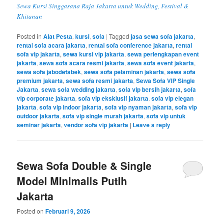
Sewa Kursi Singgasana Raja Jakarta untuk Wedding, Festival &
Khitanan
Posted in
Alat Pesta
,
kursi
,
sofa
|
Tagged
jasa sewa sofa jakarta
,
rental sofa acara jakarta
,
rental sofa conference jakarta
,
rental
sofa vip jakarta
,
sewa kursi vip jakarta
,
sewa perlengkapan event
jakarta
,
sewa sofa acara resmi jakarta
,
sewa sofa event jakarta
,
sewa sofa jabodetabek
,
sewa sofa pelaminan jakarta
,
sewa sofa
premium jakarta
,
sewa sofa resmi jakarta
,
Sewa Sofa VIP Single
Jakarta
,
sewa sofa wedding jakarta
,
sofa vip bersih jakarta
,
sofa
vip corporate jakarta
,
sofa vip eksklusif jakarta
,
sofa vip elegan
jakarta
,
sofa vip indoor jakarta
,
sofa vip nyaman jakarta
,
sofa vip
outdoor jakarta
,
sofa vip single murah jakarta
,
sofa vip untuk
seminar jakarta
,
vendor sofa vip jakarta
|
Leave a reply
Sewa Sofa Double & Single
Model Minimalis Putih
Jakarta
Posted on
Februari 9, 2026