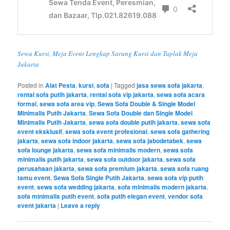
Sewa Kursi, Meja Event Lengkap Sarung Kursi dan Taplak Meja
Jakarta
Posted in
Alat Pesta
,
kursi
,
sofa
|
Tagged
jasa sewa sofa jakarta
,
rental sofa putih jakarta
,
rental sofa vip jakarta
,
sewa sofa acara
formal
,
sewa sofa area vip
,
Sewa Sofa Double & Single Model
Minimalis Putih Jakarta
,
Sewa Sofa Double dan Single Model
Minimalis Putih Jakarta
,
sewa sofa double putih jakarta
,
sewa sofa
event eksklusif
,
sewa sofa event profesional
,
sewa sofa gathering
jakarta
,
sewa sofa indoor jakarta
,
sewa sofa jabodetabek
,
sewa
sofa lounge jakarta
,
sewa sofa minimalis modern
,
sewa sofa
minimalis putih jakarta
,
sewa sofa outdoor jakarta
,
sewa sofa
perusahaan jakarta
,
sewa sofa premium jakarta
,
sewa sofa ruang
tamu event
,
Sewa Sofa Single Putih Jakarta
,
sewa sofa vip putih
event
,
sewa sofa wedding jakarta
,
sofa minimalis modern jakarta
,
sofa minimalis putih event
,
sofa putih elegan event
,
vendor sofa
event jakarta
|
Leave a reply