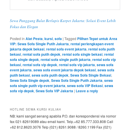
Sewa Panggung Bulat Berlapis Karpet Jakarta: Solusi Event Lebih
Fokus dan Elegan
Posted in
Alat Pesta
,
kursi
,
sofa
|
Tagged
Pilihan Tepat untuk Area
VIP: Sewa Sofa Single Putih Jakarta
,
rental perlengkapan event
jakarta depok bekasi
,
rental sofa event jakarta
,
rental sofa putih
bekasi
,
rental sofa putih depok
,
rental sofa single bekasi
,
rental
sofa single depok
,
rental sofa single putih jakarta
,
rental sofa vip
bekasi
,
rental sofa vip depok
,
rental sofa vip jakarta
,
sewa sofa
event jakarta
,
sewa sofa event jakarta depok bekasi
,
sewa sofa
putih bekasi
,
sewa sofa putih depok
,
Sewa Sofa Single Bekasi
,
Sewa Sofa Single depok
,
Sewa Sofa Single Putih Jakarta
,
sewa
sofa single putih vip event jakarta
,
sewa sofa VIP Bekasi
,
sewa
sofa vip depok
,
Sewa Sofa VIP Jakarta
|
Leave a reply
HOTLINE SEWA KURSI KULIAH
NB: kami sangat senang apabila P.O. dan korespondensi via nomor
fax 021-82619089 atau email kami. Telp.+62 85.777.333.808 Call
+62 812.8620.3076 Telp (021) 8261.9088 / 8260.1199 Fax (021)