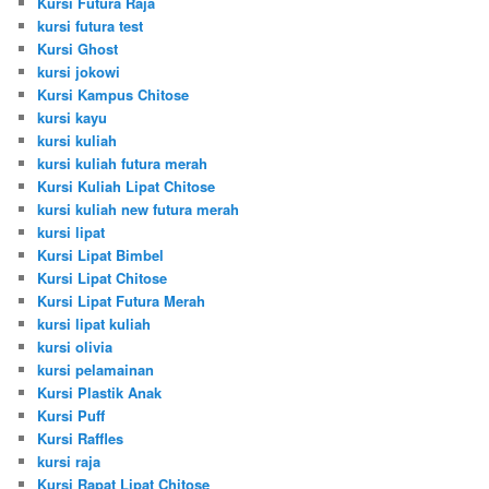
Kursi Futura Raja
kursi futura test
Kursi Ghost
kursi jokowi
Kursi Kampus Chitose
kursi kayu
kursi kuliah
kursi kuliah futura merah
Kursi Kuliah Lipat Chitose
kursi kuliah new futura merah
kursi lipat
Kursi Lipat Bimbel
Kursi Lipat Chitose
Kursi Lipat Futura Merah
kursi lipat kuliah
kursi olivia
kursi pelamainan
Kursi Plastik Anak
Kursi Puff
Kursi Raffles
kursi raja
Kursi Rapat Lipat Chitose