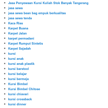
Jasa Penyewaan Kursi Kuliah Stok Banyak Tangerang
jasa sewa
jasa sewa bean bag empuk berkualitas
jasa sewa tenda
Kaca Rias
Karpet Buana
Karpet Jalan
karpet permadani
Karpet Rumput Sintetis
Karpet Sajadah
kursi
kursi anak
kursi anak plastik
kursi barstool
kursi belajar
kursi bermeja
Kursi Bimbel
Kursi Bimbel Chitose
kursi chiavari
kursi crossback
kursi dinner