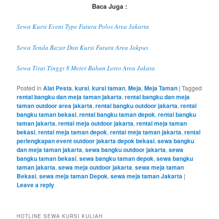
Baca Juga :
Sewa Kursi Event Type Futura Polos Area Jakarta
Sewa Tenda Bazar Dan Kursi Futura Area Jakpus
Sewa Tirai Tinggi 8 Meter Bahan Lotto Area Jakata
Posted in
Alat Pesta
,
kursi
,
kursi taman
,
Meja
,
Meja Taman
|
Tagged
rental bangku dan meja taman jakarta
,
rental bangku dan meja
taman outdoor area jakarta
,
rental bangku outdoor jakarta
,
rental
bangku taman bekasi
,
rental bangku taman depok
,
rental bangku
taman jakarta
,
rental meja outdoor jakarta
,
rental meja taman
bekasi
,
rental meja taman depok
,
rental meja taman jakarta
,
rental
perlengkapan event outdoor jakarta depok bekasi
,
sewa bangku
dan meja taman jakarta
,
sewa bangku outdoor jakarta
,
sewa
bangku taman bekasi
,
sewa bangku taman depok
,
sewa bangku
taman jakarta
,
sewa meja outdoor jakarta
,
sewa meja taman
Bekasi
,
sewa meja taman Depok
,
sewa meja taman Jakarta
|
Leave a reply
HOTLINE SEWA KURSI KULIAH