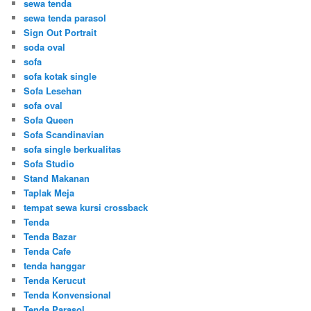
sewa tenda
sewa tenda parasol
Sign Out Portrait
soda oval
sofa
sofa kotak single
Sofa Lesehan
sofa oval
Sofa Queen
Sofa Scandinavian
sofa single berkualitas
Sofa Studio
Stand Makanan
Taplak Meja
tempat sewa kursi crossback
Tenda
Tenda Bazar
Tenda Cafe
tenda hanggar
Tenda Kerucut
Tenda Konvensional
Tenda Parasol