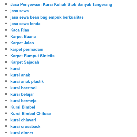
Jasa Penyewaan Kursi Kuliah Stok Banyak Tangerang
jasa sewa
jasa sewa bean bag empuk berkualitas
jasa sewa tenda
Kaca Rias
Karpet Buana
Karpet Jalan
karpet permadani
Karpet Rumput Sintetis
Karpet Sajadah
kursi
kursi anak
kursi anak plastik
kursi barstool
kursi belajar
kursi bermeja
Kursi Bimbel
Kursi Bimbel Chitose
kursi chiavari
kursi crossback
kursi dinner