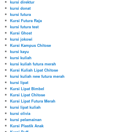
kursi direktur
kursi donat
kursi futura
Kursi Futura Raja
kursi futura test
Kursi Ghost
kursi jokowi
Kursi Kampus Chitose
kursi kayu
kursi kuliah
kursi kuliah futura merah
Kursi Kuliah Lipat Chitose
kursi kuliah new futura merah
kursi lipat
Kursi Lipat Bimbel
Kursi Lipat Chitose
Kursi Lipat Futura Merah
kursi lipat kuliah
kursi olivia
kursi pelamainan
Kursi Plastik Anak
Kursi Puff