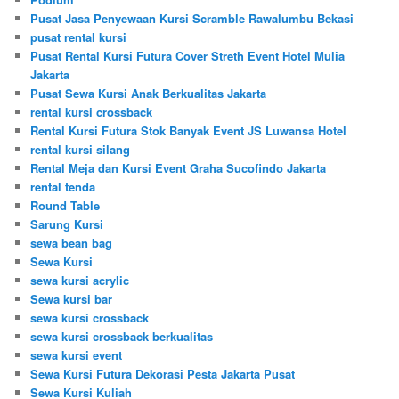
Pusat Jasa Penyewaan Kursi Scramble Rawalumbu Bekasi
pusat rental kursi
Pusat Rental Kursi Futura Cover Streth Event Hotel Mulia
Jakarta
Pusat Sewa Kursi Anak Berkualitas Jakarta
rental kursi crossback
Rental Kursi Futura Stok Banyak Event JS Luwansa Hotel
rental kursi silang
Rental Meja dan Kursi Event Graha Sucofindo Jakarta
rental tenda
Round Table
Sarung Kursi
sewa bean bag
Sewa Kursi
sewa kursi acrylic
Sewa kursi bar
sewa kursi crossback
sewa kursi crossback berkualitas
sewa kursi event
Sewa Kursi Futura Dekorasi Pesta Jakarta Pusat
Sewa Kursi Kuliah