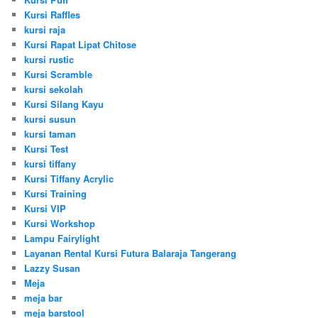
Kursi Raffles
kursi raja
Kursi Rapat Lipat Chitose
kursi rustic
Kursi Scramble
kursi sekolah
Kursi Silang Kayu
kursi susun
kursi taman
Kursi Test
kursi tiffany
Kursi Tiffany Acrylic
Kursi Training
Kursi VIP
Kursi Workshop
Lampu Fairylight
Layanan Rental Kursi Futura Balaraja Tangerang
Lazzy Susan
Meja
meja bar
meja barstool