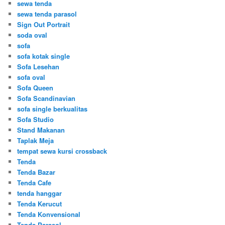
sewa tenda
sewa tenda parasol
Sign Out Portrait
soda oval
sofa
sofa kotak single
Sofa Lesehan
sofa oval
Sofa Queen
Sofa Scandinavian
sofa single berkualitas
Sofa Studio
Stand Makanan
Taplak Meja
tempat sewa kursi crossback
Tenda
Tenda Bazar
Tenda Cafe
tenda hanggar
Tenda Kerucut
Tenda Konvensional
Tenda Parasol