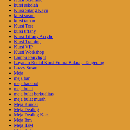
kursi sekolah
Kursi Silang Kayu
kursi susun
kursi taman
Kursi Test
kursi tiffany
Kursi Tiffany Acrylic
Kursi Training
Kursi VIP
Kursi Workshop
Lampu Fairylight
Layanan Rental Kursi Futura Balaraja Tangerang
Lazzy Susan
Meja
meja bar
meja barstool
meja bulat
meja bulat berkualitas
meja bulat murah
Meja Bundar
Meja Dealing
Meja Dealing Kaca
Meja Ibm
Meja IBM