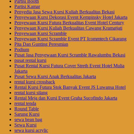
Partisi Booth
Partisi Kamar
Penyedia Jasa Sewa Kursi Kuliah Berkualitas Bekasi
Penyewaan Kursi Dekorasi Event Kempinsky Hotel Jakarta
Penyewaan Kursi Futura Berkualitas Event Hotel Century
Penyewaan Kursi Kuliah Berkualitas Cawang Kramatjati
Penyewaan Kursi Scramble
Penyewaan Kursi Scramble Event PT Icommtech Cikarang
Pita Dan Gunting Peresmian
Podium
Pusat Jasa Penyewaan Kursi Scramble Rawalumbu Bekasi
pusat rental kursi
Pusat Rental Kursi Futura Cover Streth Event Hotel Mulia
Jakarta
Pusat Sewa Kursi Anak Berkualitas Jakarta
rental kursi crossback
Rental Kursi Futura Stok Banyak Event JS Luwansa Hotel
rental kursi silang
Rental Meja dan Kursi Event Graha Sucofindo Jakarta
rental tenda
Round Table
Sarung Kursi
sewa bean bag
Sewa Kursi
sewa kursi acrylic