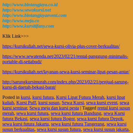
http://www.bintangjaya.co.id
http://www.sewakursi.net
http://www.bintangjayaevent.com
http://www.meja.co
http://www.kursitifany.com
Klik Link>>>
https://kursikuliah.net/sewa-kursi-olivia-plus-cover-berkualitas/
https://www.sewatenda.net/2023/02/21/rental-panggung-minimalis-
portable-di-setiabudi/
https://kursikuliah.net/layanan-sewa-kursi-seminar-lipat-pesan-antar/
http://sarungkursimurah.com/index.php/2023/02/21/penjual-sarung-
kursi-di-daerah-bekasi-barat/
Posted in
kursi
,
kursi futura
,
Kursi Lipat Futura Merah
,
kursi lipat
kuliah
,
Kursi Puff
,
kursi susun
,
Sewa Kursi
,
sewa kursi event
,
sewa
kursi seminar
,
Sewa meja dan kursi pesta
|
Tagged
rental kursi susun
merah
,
sewa kursi futura
,
sewa kursi futura Bandung
,
sewa Kursi
futura Bekasi
,
sewa kursi futura Bogor
,
sewa kursi futura Depok
,
sewa kursi futura Jakarta
,
sewa kursi futura Tangerang
,
sewa kursi
susun berkualitas
,
sewa kursi susun futura
,
sewa kursi susun jakarta
,