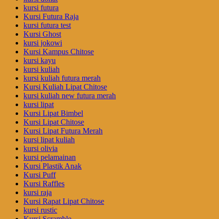
kursi futura
Kursi Futura Raja
kursi futura test
Kursi Ghost
kursi jokowi
Kursi Kampus Chitose
kursi kayu
kursi kuliah
kursi kuliah futura merah
Kursi Kuliah Lipat Chitose
kursi kuliah new futura merah
kursi lipat
Kursi Lipat Bimbel
Kursi Lipat Chitose
Kursi Lipat Futura Merah
kursi lipat kuliah
kursi olivia
kursi pelamainan
Kursi Plastik Anak
Kursi Puff
Kursi Raffles
kursi raja
Kursi Rapat Lipat Chitose
kursi rustic
Kursi Scramble