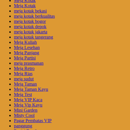
Meja Kotak
Meja Kotak
meja kotak bekasi
meja kotak berkualitas
meja kotak bogor
meja kotak depok
meja kotak jakarta
meja kotak tangerang
Meja Kuliah
Meja Lesehan
Meja Panjang
Meja Partisi
meja prasmanan
Meja Retro
Meja Rias
meja sudut
Meja Taman
Meja Taman Kayu
Meja Test
Meja VIP Kaca
Meja Vip Kayu
Mini Garden
Misty Cool
Pagar Pembatas VIP
panggung