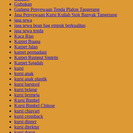
Gubukan
Gudang Penyewaan Tenda Plafon Tangerang
Jasa Penyewaan Kursi Kuliah Stok Banyak Tangerang
jasa sewa
jasa sewa bean bag empuk berkualitas
jasa sewa tenda
Kaca Rias
Karpet Buana
Karpet Jalan
karpet permadani
Karpet Rumput Sintetis
Karpet Sajadah
kursi
kursi anak
kursi anak plastik
kursi barstool
kursi belajar
kursi bermeja
Kursi Bimbel
Kursi Bimbel Chitose
kursi chiavari
kursi crossback
kursi dinner
kursi direktur
kursi donat