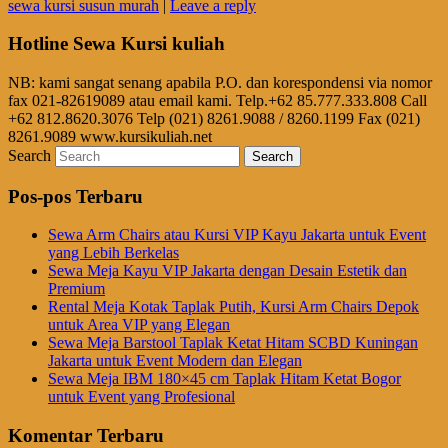
sewa kursi susun murah
|
Leave a reply
Hotline Sewa Kursi kuliah
NB: kami sangat senang apabila P.O. dan korespondensi via nomor
fax 021-82619089 atau email kami. Telp.+62 85.777.333.808 Call
+62 812.8620.3076 Telp (021) 8261.9088 / 8260.1199 Fax (021)
8261.9089 www.kursikuliah.net
Search
Pos-pos Terbaru
Sewa Arm Chairs atau Kursi VIP Kayu Jakarta untuk Event
yang Lebih Berkelas
Sewa Meja Kayu VIP Jakarta dengan Desain Estetik dan
Premium
Rental Meja Kotak Taplak Putih, Kursi Arm Chairs Depok
untuk Area VIP yang Elegan
Sewa Meja Barstool Taplak Ketat Hitam SCBD Kuningan
Jakarta untuk Event Modern dan Elegan
Sewa Meja IBM 180×45 cm Taplak Hitam Ketat Bogor
untuk Event yang Profesional
Komentar Terbaru