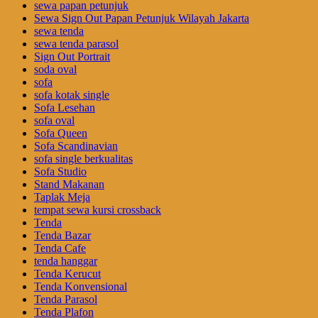
sewa papan petunjuk
Sewa Sign Out Papan Petunjuk Wilayah Jakarta
sewa tenda
sewa tenda parasol
Sign Out Portrait
soda oval
sofa
sofa kotak single
Sofa Lesehan
sofa oval
Sofa Queen
Sofa Scandinavian
sofa single berkualitas
Sofa Studio
Stand Makanan
Taplak Meja
tempat sewa kursi crossback
Tenda
Tenda Bazar
Tenda Cafe
tenda hanggar
Tenda Kerucut
Tenda Konvensional
Tenda Parasol
Tenda Plafon