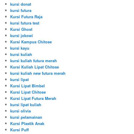
kursi donat
kursi futura
Kursi Futura Raja
kursi futura test
Kursi Ghost
kursi jokowi
Kursi Kampus Chitose
kursi kayu
kursi kuliah
kursi kuliah futura merah
Kursi Kuliah Lipat Chitose
kursi kuliah new futura merah
kursi lipat
Kursi Lipat Bimbel
Kursi Lipat Chitose
Kursi Lipat Futura Merah
kursi lipat kuliah
kursi olivia
kursi pelamainan
Kursi Plastik Anak
Kursi Puff