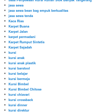
jasa sewa
jasa sewa bean bag empuk berkualitas
jasa sewa tenda
Kaca Rias
Karpet Buana
Karpet Jalan
karpet permadani
Karpet Rumput Sintetis
Karpet Sajadah
kursi
kursi anak
kursi anak plastik
kursi barstool
kursi belajar
kursi bermeja
Kursi Bimbel
Kursi Bimbel Chitose
kursi chiavari
kursi crossback
kursi dinner
kursi direktur