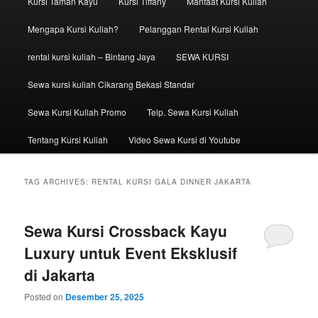
Kursi Taman Kayu
Kursi Tiffany
Manfaat Kursi Kuliah
Mengapa Kursi Kuliah?
Pelanggan Rental Kursi Kuliah
rental kursi kuliah – Bintang Jaya
SEWA KURSI
Sewa kursi kuliah Cikarang Bekasi Standar
Sewa Kursi Kuliah Promo
Telp. Sewa Kursi Kuliah
Tentang Kursi Kuliah
Video Sewa Kursi di Youtube
TAG ARCHIVES:
RENTAL KURSI GALA DINNER JAKARTA
Sewa Kursi Crossback Kayu
Luxury untuk Event Eksklusif
di Jakarta
Posted on
Desember 25, 2025