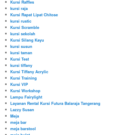
Kursi Raffles
kursi raja
Kursi Rapat Lipat Chitose
kursi rustic
Kursi Scramble
kursi sekolah
Kursi Silang Kayu
kursi susun
kursi taman
Kursi Test
kursi tiffany
Kursi Tiffany Acrylic
Kursi Training
Kursi VIP
Kursi Workshop
Lampu Fairylight
Layanan Rental Kursi Futura Balaraja Tangerang
Lazzy Susan
Meja
meja bar
meja barstool
meja bulat