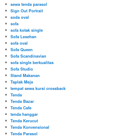
sewa tenda parasol
Sign Out Portrait
soda oval
sofa
sofa kotak single
Sofa Lesehan
sofa oval
Sofa Queen
Sofa Scandinavian
sofa single berkualitas
Sofa Studio
Stand Makanan
Taplak Meja
tempat sewa kursi crossback
Tenda
Tenda Bazar
Tenda Cafe
tenda hanggar
Tenda Kerucut
Tenda Konvensional
Tenda Parasol