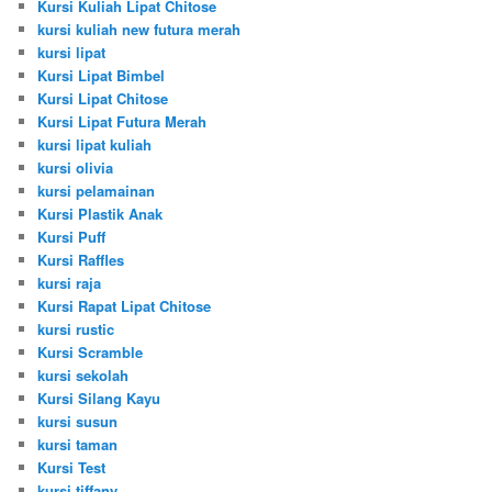
Kursi Kuliah Lipat Chitose
kursi kuliah new futura merah
kursi lipat
Kursi Lipat Bimbel
Kursi Lipat Chitose
Kursi Lipat Futura Merah
kursi lipat kuliah
kursi olivia
kursi pelamainan
Kursi Plastik Anak
Kursi Puff
Kursi Raffles
kursi raja
Kursi Rapat Lipat Chitose
kursi rustic
Kursi Scramble
kursi sekolah
Kursi Silang Kayu
kursi susun
kursi taman
Kursi Test
kursi tiffany