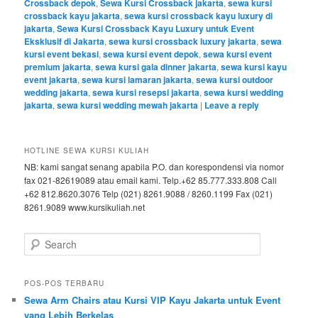
Crossback depok
,
Sewa Kursi Crossback jakarta
,
sewa kursi
crossback kayu jakarta
,
sewa kursi crossback kayu luxury di
jakarta
,
Sewa Kursi Crossback Kayu Luxury untuk Event
Eksklusif di Jakarta
,
sewa kursi crossback luxury jakarta
,
sewa
kursi event bekasi
,
sewa kursi event depok
,
sewa kursi event
premium jakarta
,
sewa kursi gala dinner jakarta
,
sewa kursi kayu
event jakarta
,
sewa kursi lamaran jakarta
,
sewa kursi outdoor
wedding jakarta
,
sewa kursi resepsi jakarta
,
sewa kursi wedding
jakarta
,
sewa kursi wedding mewah jakarta
|
Leave a reply
HOTLINE SEWA KURSI KULIAH
NB: kami sangat senang apabila P.O. dan korespondensi via nomor
fax 021-82619089 atau email kami. Telp.+62 85.777.333.808 Call
+62 812.8620.3076 Telp (021) 8261.9088 / 8260.1199 Fax (021)
8261.9089 www.kursikuliah.net
Search
POS-POS TERBARU
Sewa Arm Chairs atau Kursi VIP Kayu Jakarta untuk Event
yang Lebih Berkelas