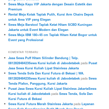
Sewa Meja Kayu VIP Jakarta dengan Desain Estetik dan
Premium
Rental Meja Kotak Taplak Putih, Kursi Arm Chairs Depok
untuk Area VIP yang Elegan
Sewa Meja Barstool Taplak Ketat Hitam SCBD Kuningan
Jakarta untuk Event Modern dan Elegan
Sewa Meja IBM 180×45 cm Taplak Hitam Ketat Bogor untuk
Event yang Profesional
KOMENTAR TERBARU
Jasa Sewa Puff Hitam Silinder Bandung | Telp.
081282848423Sewa Kursi kuliah di Jabodetabek
pada
Pusat
Jasa Sewa Kursi Kuliah Lipat Stainless Jakarta
Sewa Tenda Sofa Dan Kursi Futura di Bekasi | WA.
081282848423Sewa Kursi kuliah di Jabodetabek
pada
Sewa
Tenda Plafon, Panggung, Kursi Jakarta
Pusat Jasa Sewa Kursi Kuliah Lipat Stainless JakartaSewa
Kursi kuliah di Jabodetabek
pada
Sewa Tenda, Sofa Dan
Kursi Futura di Bekasi
Sewa Kursi Futura Merah Stainless Jakarta
pada
Layanan
Sewa Sofa Scandinavian Putih Murah Area Depok