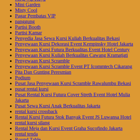
Mini Garden
Misty Cool
Pagar Pembatas VIP
panggung
Partisi Booth
Partisi Kamar
Penyedia Jasa Sewa Kursi Kuliah Berkualitas Bekasi
Penyewaan Kursi Dekorasi Event Kempinsky Hotel Jakarta
Penyewaan Kursi Futura Berkualitas Event Hotel Century
Penyewaan Kursi Kuliah Berkualitas Cawang Kramatjati
Penyewaan Kursi Scramble
Penyewaan Kursi Scramble Event PT Icommtech Cikarang
Pita Dan Gunting Peresmian
Podium
Pusat Jasa Penyewaan Kursi Scramble Rawalumbu Bekasi
pusat rental kursi
Pusat Rental Kursi Futura Cover Streth Event Hotel Mulia
Jakarta
Pusat Sewa Kursi Anak Berkualitas Jakarta
rental kursi crossback
Rental Kursi Futura Stok Banyak Event JS Luwansa Hotel
rental kursi silang
Rental Meja dan Kursi Event Graha Sucofindo Jakarta
rental tenda
Round Table