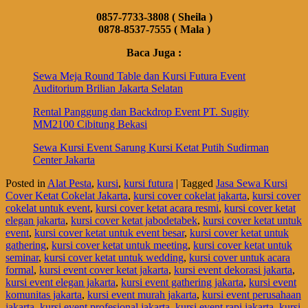
0857-7733-3808 ( Sheila )
0878-8537-7555 ( Mala )
Baca Juga :
Sewa Meja Round Table dan Kursi Futura Event
Auditorium Brilian Jakarta Selatan
Rental Panggung dan Backdrop Event PT. Sugity
MM2100 Cibitung Bekasi
Sewa Kursi Event Sarung Kursi Ketat Putih Sudirman
Center Jakarta
Posted in
Alat Pesta
,
kursi
,
kursi futura
|
Tagged
Jasa Sewa Kursi
Cover Ketat Cokelat Jakarta
,
kursi cover cokelat jakarta
,
kursi cover
cokelat untuk event
,
kursi cover ketat acara resmi
,
kursi cover ketat
elegan jakarta
,
kursi cover ketat jabodetabek
,
kursi cover ketat untuk
event
,
kursi cover ketat untuk event besar
,
kursi cover ketat untuk
gathering
,
kursi cover ketat untuk meeting
,
kursi cover ketat untuk
seminar
,
kursi cover ketat untuk wedding
,
kursi cover untuk acara
formal
,
kursi event cover ketat jakarta
,
kursi event dekorasi jakarta
,
kursi event elegan jakarta
,
kursi event gathering jakarta
,
kursi event
komunitas jakarta
,
kursi event murah jakarta
,
kursi event perusahaan
jakarta
,
kursi event profesional jakarta
,
kursi event rapi jakarta
,
kursi