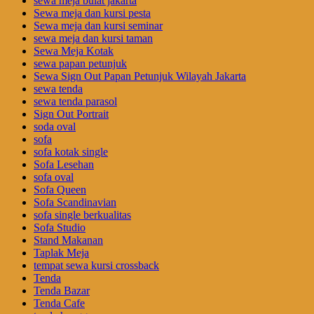
sewa meja bulat jakarta
Sewa meja dan kursi pesta
Sewa meja dan kursi seminar
sewa meja dan kursi taman
Sewa Meja Kotak
sewa papan petunjuk
Sewa Sign Out Papan Petunjuk Wilayah Jakarta
sewa tenda
sewa tenda parasol
Sign Out Portrait
soda oval
sofa
sofa kotak single
Sofa Lesehan
sofa oval
Sofa Queen
Sofa Scandinavian
sofa single berkualitas
Sofa Studio
Stand Makanan
Taplak Meja
tempat sewa kursi crossback
Tenda
Tenda Bazar
Tenda Cafe