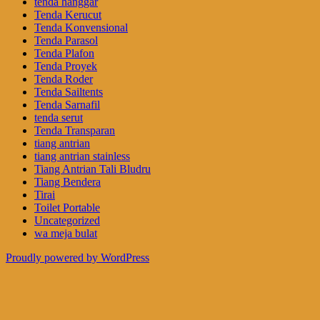
tenda hanggar
Tenda Kerucut
Tenda Konvensional
Tenda Parasol
Tenda Plafon
Tenda Proyek
Tenda Roder
Tenda Sailtents
Tenda Sarnafil
tenda serut
Tenda Transparan
tiang antrian
tiang antrian stainless
Tiang Antrian Tali Bludru
Tiang Bendera
Tirai
Toilet Portable
Uncategorized
wa meja bulat
Proudly powered by WordPress