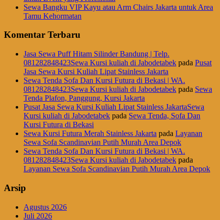
Sewa Bangku VIP Kayu atau Arm Chairs Jakarta untuk Area
Tamu Kehormatan
Komentar Terbaru
Jasa Sewa Puff Hitam Silinder Bandung | Telp.
081282848423Sewa Kursi kuliah di Jabodetabek
pada
Pusat
Jasa Sewa Kursi Kuliah Lipat Stainless Jakarta
Sewa Tenda Sofa Dan Kursi Futura di Bekasi | WA.
081282848423Sewa Kursi kuliah di Jabodetabek
pada
Sewa
Tenda Plafon, Panggung, Kursi Jakarta
Pusat Jasa Sewa Kursi Kuliah Lipat Stainless JakartaSewa
Kursi kuliah di Jabodetabek
pada
Sewa Tenda, Sofa Dan
Kursi Futura di Bekasi
Sewa Kursi Futura Merah Stainless Jakarta
pada
Layanan
Sewa Sofa Scandinavian Putih Murah Area Depok
Sewa Tenda Sofa Dan Kursi Futura di Bekasi | WA.
081282848423Sewa Kursi kuliah di Jabodetabek
pada
Layanan Sewa Sofa Scandinavian Putih Murah Area Depok
Arsip
Agustus 2026
Juli 2026