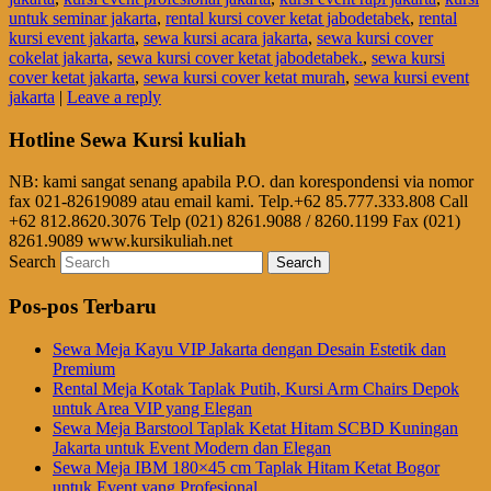
untuk seminar jakarta
,
rental kursi cover ketat jabodetabek
,
rental
kursi event jakarta
,
sewa kursi acara jakarta
,
sewa kursi cover
cokelat jakarta
,
sewa kursi cover ketat jabodetabek.
,
sewa kursi
cover ketat jakarta
,
sewa kursi cover ketat murah
,
sewa kursi event
jakarta
|
Leave a reply
Hotline Sewa Kursi kuliah
NB: kami sangat senang apabila P.O. dan korespondensi via nomor
fax 021-82619089 atau email kami. Telp.+62 85.777.333.808 Call
+62 812.8620.3076 Telp (021) 8261.9088 / 8260.1199 Fax (021)
8261.9089 www.kursikuliah.net
Search
Pos-pos Terbaru
Sewa Meja Kayu VIP Jakarta dengan Desain Estetik dan
Premium
Rental Meja Kotak Taplak Putih, Kursi Arm Chairs Depok
untuk Area VIP yang Elegan
Sewa Meja Barstool Taplak Ketat Hitam SCBD Kuningan
Jakarta untuk Event Modern dan Elegan
Sewa Meja IBM 180×45 cm Taplak Hitam Ketat Bogor
untuk Event yang Profesional