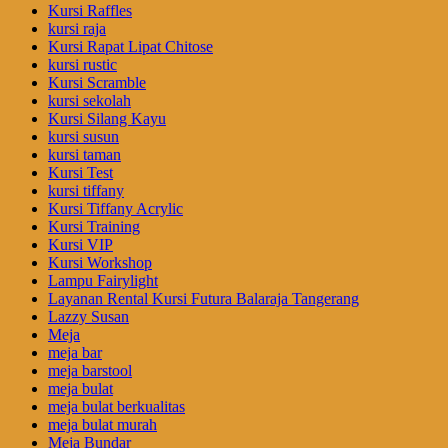
Kursi Raffles
kursi raja
Kursi Rapat Lipat Chitose
kursi rustic
Kursi Scramble
kursi sekolah
Kursi Silang Kayu
kursi susun
kursi taman
Kursi Test
kursi tiffany
Kursi Tiffany Acrylic
Kursi Training
Kursi VIP
Kursi Workshop
Lampu Fairylight
Layanan Rental Kursi Futura Balaraja Tangerang
Lazzy Susan
Meja
meja bar
meja barstool
meja bulat
meja bulat berkualitas
meja bulat murah
Meja Bundar