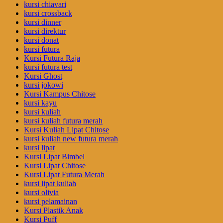
kursi chiavari
kursi crossback
kursi dinner
kursi direktur
kursi donat
kursi futura
Kursi Futura Raja
kursi futura test
Kursi Ghost
kursi jokowi
Kursi Kampus Chitose
kursi kayu
kursi kuliah
kursi kuliah futura merah
Kursi Kuliah Lipat Chitose
kursi kuliah new futura merah
kursi lipat
Kursi Lipat Bimbel
Kursi Lipat Chitose
Kursi Lipat Futura Merah
kursi lipat kuliah
kursi olivia
kursi pelamainan
Kursi Plastik Anak
Kursi Puff