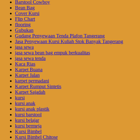
Barstool Cowboy
Bean Bag
Cover Kursi
Flip Chart
flooring
Gubukan
Gudang Penyewaan Tenda Plafon Tangerang
Jasa Penyewaan Kursi Kuliah Stok Banyak Tangerang
jasa sewa
jasa sewa bean bag empuk berkualitas
jasa sewa tenda
Kaca Rias
Karpet Buana
Karpet Jalan
karpet permadani
Karpet Rumput Sintetis
Karpet Sajadah
kursi
kursi anak
kursi anak plastik
kursi barstool
kursi belajar
kursi bermeja
Kursi Bimbel
Kursi Bimbel Chitose