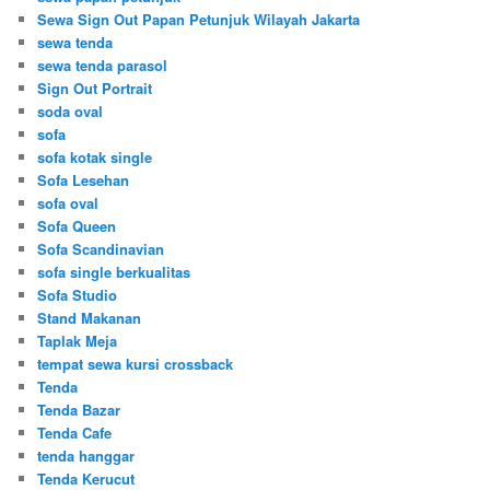
Sewa Sign Out Papan Petunjuk Wilayah Jakarta
sewa tenda
sewa tenda parasol
Sign Out Portrait
soda oval
sofa
sofa kotak single
Sofa Lesehan
sofa oval
Sofa Queen
Sofa Scandinavian
sofa single berkualitas
Sofa Studio
Stand Makanan
Taplak Meja
tempat sewa kursi crossback
Tenda
Tenda Bazar
Tenda Cafe
tenda hanggar
Tenda Kerucut