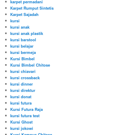
karpet permadani
Karpet Rumput Sintetis
Karpet Sajadah
kursi
kursi anak
kursi anak plastik
kursi barstool
kursi belajar
kursi bermeja
Kursi Bimbel
Kursi Bimbel Chitose
kursi chiavari
kursi crossback
kursi dinner
kursi direktur
kursi donat
kursi futura
Kursi Futura Raja
kursi futura test
Kursi Ghost
kursi jokowi
Kursi Kampus Chitose