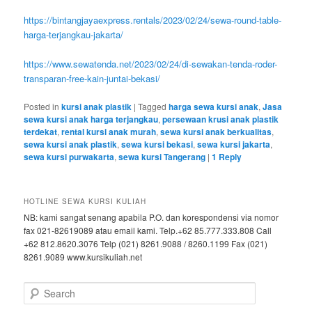
https://bintangjayaexpress.rentals/2023/02/24/sewa-round-table-
harga-terjangkau-jakarta/
https://www.sewatenda.net/2023/02/24/di-sewakan-tenda-roder-
transparan-free-kain-juntai-bekasi/
Posted in
kursi anak plastik
|
Tagged
harga sewa kursi anak
,
Jasa
sewa kursi anak harga terjangkau
,
persewaan krusi anak plastik
terdekat
,
rental kursi anak murah
,
sewa kursi anak berkualitas
,
sewa kursi anak plastik
,
sewa kursi bekasi
,
sewa kursi jakarta
,
sewa kursi purwakarta
,
sewa kursi Tangerang
|
1
Reply
HOTLINE SEWA KURSI KULIAH
NB: kami sangat senang apabila P.O. dan korespondensi via nomor
fax 021-82619089 atau email kami. Telp.+62 85.777.333.808 Call
+62 812.8620.3076 Telp (021) 8261.9088 / 8260.1199 Fax (021)
8261.9089 www.kursikuliah.net
Search