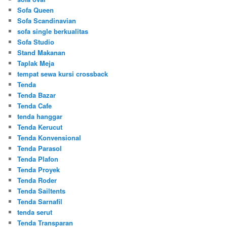
Sofa Queen
Sofa Scandinavian
sofa single berkualitas
Sofa Studio
Stand Makanan
Taplak Meja
tempat sewa kursi crossback
Tenda
Tenda Bazar
Tenda Cafe
tenda hanggar
Tenda Kerucut
Tenda Konvensional
Tenda Parasol
Tenda Plafon
Tenda Proyek
Tenda Roder
Tenda Sailtents
Tenda Sarnafil
tenda serut
Tenda Transparan