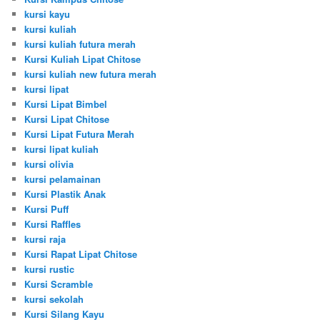
kursi kayu
kursi kuliah
kursi kuliah futura merah
Kursi Kuliah Lipat Chitose
kursi kuliah new futura merah
kursi lipat
Kursi Lipat Bimbel
Kursi Lipat Chitose
Kursi Lipat Futura Merah
kursi lipat kuliah
kursi olivia
kursi pelamainan
Kursi Plastik Anak
Kursi Puff
Kursi Raffles
kursi raja
Kursi Rapat Lipat Chitose
kursi rustic
Kursi Scramble
kursi sekolah
Kursi Silang Kayu