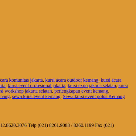
acara komunitas jakarta
,
kursi acara outdoor kemang
,
kursi acara
rta
,
kursi event profesional jakarta
,
kursi expo jakarta selatan
,
kursi
si workshop jakarta selatan
,
perlengkapan event kemang
,
emang
,
sewa kursi event kemang
,
Sewa kursi event polos Kemang
812.8620.3076 Telp (021) 8261.9088 / 8260.1199 Fax (021)