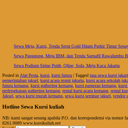
Sewa Meja, Kursi, Tenda Serut Gold Hitam Parkir Timur Sena
Sewa Panggung, Meja IBM, dan Tenda Sarnafil Rawalumbu B
Sewa Podium Sirine Putih, Qline, Sofa, Meja Kaca Jakarta
Posted in
Alat Pesta
,
kursi
,
kursi futura
|
Tagged
jasa sewa kursi jakart
pemerintahan jaksel
,
kursi acara resmi jakarta
,
kursi acara sekolah jaka
futura kemang
,
kursi gathering kemang
,
kursi pameran kemang
,
kursi
perlengkapan gathering kemang
,
rental kursi acara kemang
,
rental kur
Jaksel
,
sewa kursi murah kemang
,
sewa kursi seminar jaksel
,
vendor e
Hotline Sewa Kursi kuliah
NB: kami sangat senang apabila P.O. dan korespondensi via nomor f
8261.9089 www.kursikuliah.net