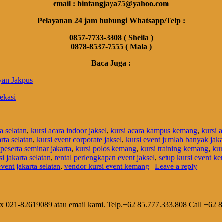
email : bintangjaya75@yahoo.com
Pelayanan 24 jam hubungi Whatsapp/Telp :
0857-7733-3808 ( Sheila )
0878-8537-7555 ( Mala )
Baca Juga :
yan Jakpus
ekasi
a selatan
,
kursi acara indoor jaksel
,
kursi acara kampus kemang
,
kursi 
rta selatan
,
kursi event corporate jaksel
,
kursi event jumlah banyak jaka
 peserta seminar jakarta
,
kursi polos kemang
,
kursi training kemang
,
kur
si jakarta selatan
,
rental perlengkapan event jaksel
,
setup kursi event k
vent jakarta selatan
,
vendor kursi event kemang
|
Leave a reply
ax 021-82619089 atau email kami. Telp.+62 85.777.333.808 Call +62 