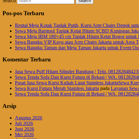
Search
Pos-pos Terbaru
Rental Meja Kotak Taplak Putih, Kursi Arm Chairs Depok unt
Sewa Meja Barstool Taplak Ketat Hitam SCBD Kuningan Jaka
Sewa Meja IBM 180×45 cm Taplak Hitam Ketat Bogor untuk E
Sewa Bangku VIP Kayu atau Arm Chairs Jakarta untuk Area
Sewa Bangku Taman dan Meja Taman Jakarta untuk Event Out
Komentar Terbaru
Jasa Sewa Puff Hitam Silinder Bandung | Telp. 081282848423
Sewa Tenda Sofa Dan Kursi Futura di Bekasi | WA. 08128284
Pusat Jasa Sewa Kursi Kuliah Lipat Stainless JakartaSewa Kurs
Sewa Kursi Futura Merah Stainless Jakarta
pada
Layanan Sewa
Sewa Tenda Sofa Dan Kursi Futura di Bekasi | WA. 08128284
Arsip
Agustus 2026
Juli 2026
Juni 2026
Mei 2026