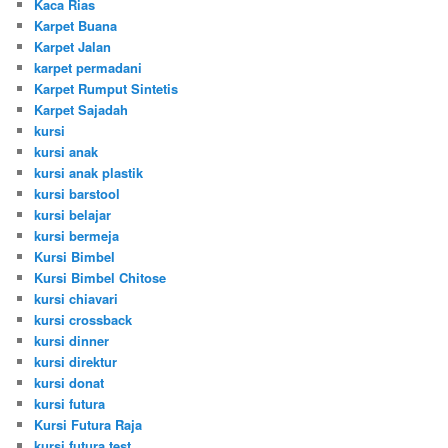
Kaca Rias
Karpet Buana
Karpet Jalan
karpet permadani
Karpet Rumput Sintetis
Karpet Sajadah
kursi
kursi anak
kursi anak plastik
kursi barstool
kursi belajar
kursi bermeja
Kursi Bimbel
Kursi Bimbel Chitose
kursi chiavari
kursi crossback
kursi dinner
kursi direktur
kursi donat
kursi futura
Kursi Futura Raja
kursi futura test