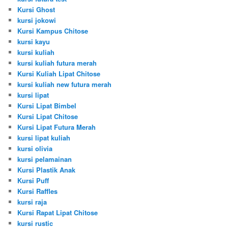
Kursi Ghost
kursi jokowi
Kursi Kampus Chitose
kursi kayu
kursi kuliah
kursi kuliah futura merah
Kursi Kuliah Lipat Chitose
kursi kuliah new futura merah
kursi lipat
Kursi Lipat Bimbel
Kursi Lipat Chitose
Kursi Lipat Futura Merah
kursi lipat kuliah
kursi olivia
kursi pelamainan
Kursi Plastik Anak
Kursi Puff
Kursi Raffles
kursi raja
Kursi Rapat Lipat Chitose
kursi rustic