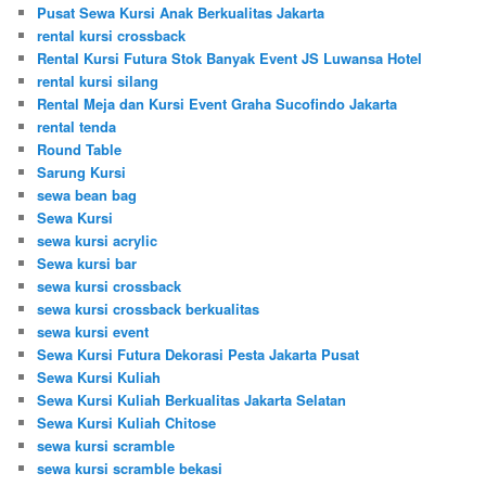
Pusat Sewa Kursi Anak Berkualitas Jakarta
rental kursi crossback
Rental Kursi Futura Stok Banyak Event JS Luwansa Hotel
rental kursi silang
Rental Meja dan Kursi Event Graha Sucofindo Jakarta
rental tenda
Round Table
Sarung Kursi
sewa bean bag
Sewa Kursi
sewa kursi acrylic
Sewa kursi bar
sewa kursi crossback
sewa kursi crossback berkualitas
sewa kursi event
Sewa Kursi Futura Dekorasi Pesta Jakarta Pusat
Sewa Kursi Kuliah
Sewa Kursi Kuliah Berkualitas Jakarta Selatan
Sewa Kursi Kuliah Chitose
sewa kursi scramble
sewa kursi scramble bekasi