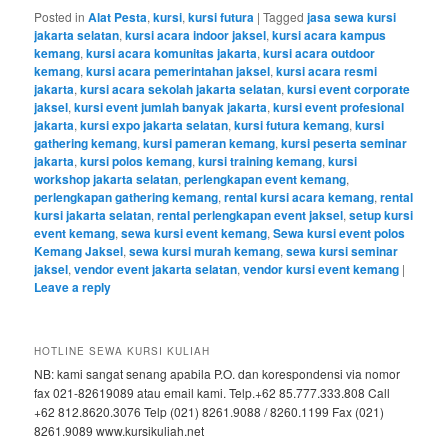
Posted in
Alat Pesta
,
kursi
,
kursi futura
|
Tagged
jasa sewa kursi
jakarta selatan
,
kursi acara indoor jaksel
,
kursi acara kampus
kemang
,
kursi acara komunitas jakarta
,
kursi acara outdoor
kemang
,
kursi acara pemerintahan jaksel
,
kursi acara resmi
jakarta
,
kursi acara sekolah jakarta selatan
,
kursi event corporate
jaksel
,
kursi event jumlah banyak jakarta
,
kursi event profesional
jakarta
,
kursi expo jakarta selatan
,
kursi futura kemang
,
kursi
gathering kemang
,
kursi pameran kemang
,
kursi peserta seminar
jakarta
,
kursi polos kemang
,
kursi training kemang
,
kursi
workshop jakarta selatan
,
perlengkapan event kemang
,
perlengkapan gathering kemang
,
rental kursi acara kemang
,
rental
kursi jakarta selatan
,
rental perlengkapan event jaksel
,
setup kursi
event kemang
,
sewa kursi event kemang
,
Sewa kursi event polos
Kemang Jaksel
,
sewa kursi murah kemang
,
sewa kursi seminar
jaksel
,
vendor event jakarta selatan
,
vendor kursi event kemang
|
Leave a reply
HOTLINE SEWA KURSI KULIAH
NB: kami sangat senang apabila P.O. dan korespondensi via nomor
fax 021-82619089 atau email kami. Telp.+62 85.777.333.808 Call
+62 812.8620.3076 Telp (021) 8261.9088 / 8260.1199 Fax (021)
8261.9089 www.kursikuliah.net