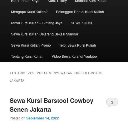
Kursi Taman Kayu
Kursi Tiffany
Manfaat Kursi Kuliah
Mengapa Kursi Kuliah?
Pelanggan Rental Kursi Kuliah
rental kursi kuliah – Bintang Jaya
SEWA KURSI
Sewa kursi kuliah Cikarang Bekasi Standar
Sewa Kursi Kuliah Promo
Telp. Sewa Kursi Kuliah
Tentang Kursi Kuliah
Video Sewa Kursi di Youtube
TAG ARCHIVES:
PUSAT MENYEWAKAN KURSI BARSTOOL
JAKARTA
Sewa Kursi Barstool Cowboy
3
Senen Jakarta
Posted on
September 14, 2022