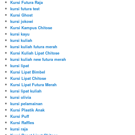
Kursi Futura Raja
kursi futura test
Kursi Ghost
kursi jokowi
Kursi Kampus Chitose
kursi kayu
kursi kuliah
kursi kuliah futura merah
Kursi Kuliah Lipat Chitose
kursi kuliah new futura merah
kursi lipat
Kursi Lipat Bimbel
Kursi Lipat Chitose
Kursi Lipat Futura Merah
kursi lipat kuliah
kursi olivia
kursi pelamainan
Kursi Plastik Anak
Kursi Puff
Kursi Raffles
kursi raja