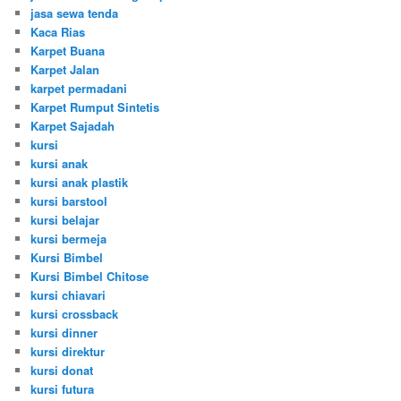
jasa sewa tenda
Kaca Rias
Karpet Buana
Karpet Jalan
karpet permadani
Karpet Rumput Sintetis
Karpet Sajadah
kursi
kursi anak
kursi anak plastik
kursi barstool
kursi belajar
kursi bermeja
Kursi Bimbel
Kursi Bimbel Chitose
kursi chiavari
kursi crossback
kursi dinner
kursi direktur
kursi donat
kursi futura