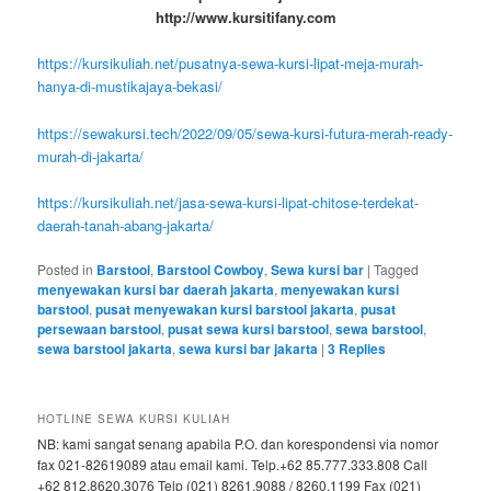
http://www.kursitifany.com
https://kursikuliah.net/pusatnya-sewa-kursi-lipat-meja-murah-
hanya-di-mustikajaya-bekasi/
https://sewakursi.tech/2022/09/05/sewa-kursi-futura-merah-ready-
murah-di-jakarta/
https://kursikuliah.net/jasa-sewa-kursi-lipat-chitose-terdekat-
daerah-tanah-abang-jakarta/
Posted in
Barstool
,
Barstool Cowboy
,
Sewa kursi bar
|
Tagged
menyewakan kursi bar daerah jakarta
,
menyewakan kursi
barstool
,
pusat menyewakan kursi barstool jakarta
,
pusat
persewaan barstool
,
pusat sewa kursi barstool
,
sewa barstool
,
sewa barstool jakarta
,
sewa kursi bar jakarta
|
3
Replies
HOTLINE SEWA KURSI KULIAH
NB: kami sangat senang apabila P.O. dan korespondensi via nomor
fax 021-82619089 atau email kami. Telp.+62 85.777.333.808 Call
+62 812.8620.3076 Telp (021) 8261.9088 / 8260.1199 Fax (021)