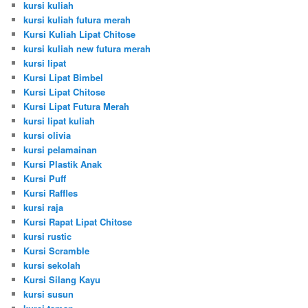
kursi kuliah
kursi kuliah futura merah
Kursi Kuliah Lipat Chitose
kursi kuliah new futura merah
kursi lipat
Kursi Lipat Bimbel
Kursi Lipat Chitose
Kursi Lipat Futura Merah
kursi lipat kuliah
kursi olivia
kursi pelamainan
Kursi Plastik Anak
Kursi Puff
Kursi Raffles
kursi raja
Kursi Rapat Lipat Chitose
kursi rustic
Kursi Scramble
kursi sekolah
Kursi Silang Kayu
kursi susun