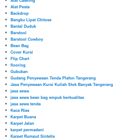
Alat Catering
Alat Pesta
Backdrop
Bangku Lipat Chitose
Bantal Duduk
Barstool
Barstool Cowboy
Bean Bag
Cover Kursi
Flip Chart
flooring
Gubukan
Gudang Penyewaan Tenda Plafon Tangerang
Jasa Penyewaan Kursi Kuliah Stok Banyak Tangerang
jasa sewa
jasa sewa bean bag empuk berkualitas
jasa sewa tenda
Kaca Rias
Karpet Buana
Karpet Jalan
karpet permadani
Karpet Rumput Sintetis