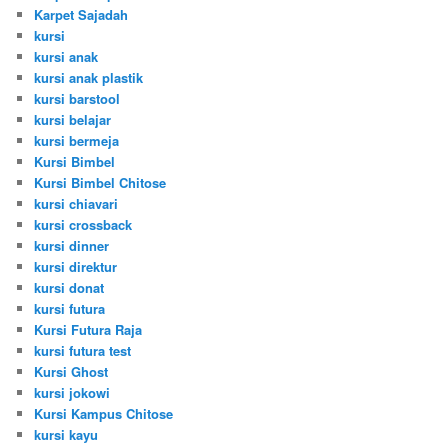
Karpet Sajadah
kursi
kursi anak
kursi anak plastik
kursi barstool
kursi belajar
kursi bermeja
Kursi Bimbel
Kursi Bimbel Chitose
kursi chiavari
kursi crossback
kursi dinner
kursi direktur
kursi donat
kursi futura
Kursi Futura Raja
kursi futura test
Kursi Ghost
kursi jokowi
Kursi Kampus Chitose
kursi kayu