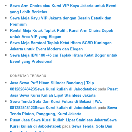
Sewa Arm Chairs atau Kursi VIP Kayu Jakarta untuk Event
yang Lebih Berkelas
Sewa Meja Kayu VIP Jakarta dengan Desain Estetik dan
Premium
Rental Meja Kotak Taplak Putih, Kursi Arm Chairs Depok
untuk Area VIP yang Elegan
Sewa Meja Barstool Taplak Ketat Hitam SCBD Kuningan
Jakarta untuk Event Modern dan Elegan
Sewa Meja IBM 180×45 cm Taplak Hitam Ketat Bogor untuk
Event yang Profesional
KOMENTAR TERBARU
Jasa Sewa Puff Hitam Silinder Bandung | Telp.
081282848423Sewa Kursi kuliah di Jabodetabek
pada
Pusat
Jasa Sewa Kursi Kuliah Lipat Stainless Jakarta
Sewa Tenda Sofa Dan Kursi Futura di Bekasi | WA.
081282848423Sewa Kursi kuliah di Jabodetabek
pada
Sewa
Tenda Plafon, Panggung, Kursi Jakarta
Pusat Jasa Sewa Kursi Kuliah Lipat Stainless JakartaSewa
Kursi kuliah di Jabodetabek
pada
Sewa Tenda, Sofa Dan