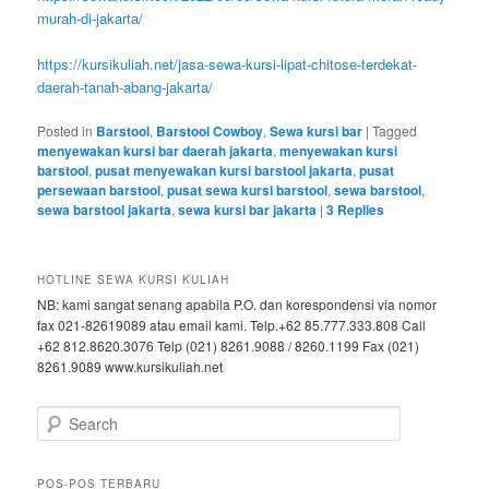
murah-di-jakarta/
https://kursikuliah.net/jasa-sewa-kursi-lipat-chitose-terdekat-
daerah-tanah-abang-jakarta/
Posted in
Barstool
,
Barstool Cowboy
,
Sewa kursi bar
|
Tagged
menyewakan kursi bar daerah jakarta
,
menyewakan kursi
barstool
,
pusat menyewakan kursi barstool jakarta
,
pusat
persewaan barstool
,
pusat sewa kursi barstool
,
sewa barstool
,
sewa barstool jakarta
,
sewa kursi bar jakarta
|
3
Replies
HOTLINE SEWA KURSI KULIAH
NB: kami sangat senang apabila P.O. dan korespondensi via nomor
fax 021-82619089 atau email kami. Telp.+62 85.777.333.808 Call
+62 812.8620.3076 Telp (021) 8261.9088 / 8260.1199 Fax (021)
8261.9089 www.kursikuliah.net
Search
POS-POS TERBARU