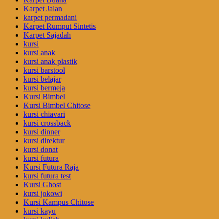
Karpet Jalan
karpet permadani
Karpet Rumput Sintetis
Karpet Sajadah
kursi
kursi anak
kursi anak plastik
kursi barstool
kursi belajar
kursi bermeja
Kursi Bimbel
Kursi Bimbel Chitose
kursi chiavari
kursi crossback
kursi dinner
kursi direktur
kursi donat
kursi futura
Kursi Futura Raja
kursi futura test
Kursi Ghost
kursi jokowi
Kursi Kampus Chitose
kursi kayu