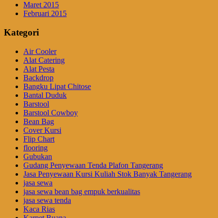
Maret 2015
Februari 2015
Kategori
Air Cooler
Alat Catering
Alat Pesta
Backdrop
Bangku Lipat Chitose
Bantal Duduk
Barstool
Barstool Cowboy
Bean Bag
Cover Kursi
Flip Chart
flooring
Gubukan
Gudang Penyewaan Tenda Plafon Tangerang
Jasa Penyewaan Kursi Kuliah Stok Banyak Tangerang
jasa sewa
jasa sewa bean bag empuk berkualitas
jasa sewa tenda
Kaca Rias
Karpet Buana