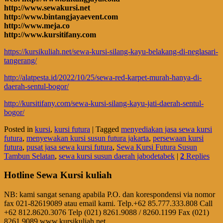
http://www.sewakursi.net
http://www.bintangjayaevent.com
http://www.meja.co
http://www.kursitifany.com
https://kursikuliah.net/sewa-kursi-silang-kayu-belakang-di-neglasari-
tangerang/
http://alatpesta.id/2022/10/25/sewa-red-karpet-murah-hanya-di-
daerah-sentul-bogor/
http://kursitifany.com/sewa-kursi-silang-kayu-jati-daerah-sentul-
bogor/
Posted in
kursi
,
kursi futura
|
Tagged
menyediakan jasa sewa kursi
futura
,
menyewakan kursi susun futura jakarta
,
persewaan kursi
futura
,
pusat jasa sewa kursi futura
,
Sewa Kursi Futura Susun
Tambun Selatan
,
sewa kursi susun daerah jabodetabek
|
2
Replies
Hotline Sewa Kursi kuliah
NB: kami sangat senang apabila P.O. dan korespondensi via nomor
fax 021-82619089 atau email kami. Telp.+62 85.777.333.808 Call
+62 812.8620.3076 Telp (021) 8261.9088 / 8260.1199 Fax (021)
8261.9089 www.kursikuliah.net