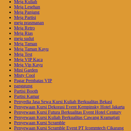
Meja Kuliah
Meja Lesehan
Meja Panjang
Meja Partisi
meja prasmanan
Meja Retro
Meja Rias
meja sudut
Meja Taman
Meja Taman Kayu
Meja Test
Meja VIP Kaca
Meja Vip Kayu
Mini Garden
Misty Cool
Pagar Pembatas VIP
panggung
Partisi Booth
Partisi Kamar
Penyedia Jasa Sewa Kursi Kuliah Berkualitas Bekasi
Penyewaan Kursi Dekorasi Event Kempinsky Hotel Jakarta
Penyewaan Kursi Futura Berkualitas Event Hotel Century
Penyewaan Kursi Kuliah Berkualitas Cawang Kramatjati
Penyewaan Kursi Scramble
Penyewaan Kursi Scramble Event PT Icommtech Cikarang