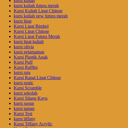
kursi kuliah
kursi kuliah futura merah
Kursi Kuliah Lipat Chitose
kursi kuliah new futura merah
kursi lipat
Kursi Lipat Bimbel
Kursi Lipat Chitose
Kursi Lipat Futura Merah
kursi lipat kuliah
kursi olivia
kursi pelamainan
Kursi Plastik Anak
Kursi Puff
Kursi Raffles
kursi raja
Kursi Rapat Lipat Chitose
kursi rustic
Kursi Scramble
kursi sekolah
Kursi Silang Kayu
kursi susun
kursi taman
Kursi Test
kursi tiffany
Kursi Tiffany Acrylic