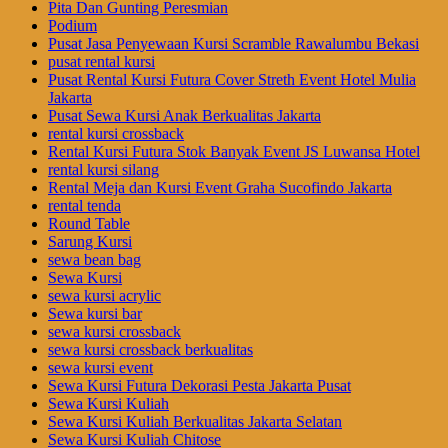
Pita Dan Gunting Peresmian
Podium
Pusat Jasa Penyewaan Kursi Scramble Rawalumbu Bekasi
pusat rental kursi
Pusat Rental Kursi Futura Cover Streth Event Hotel Mulia
Jakarta
Pusat Sewa Kursi Anak Berkualitas Jakarta
rental kursi crossback
Rental Kursi Futura Stok Banyak Event JS Luwansa Hotel
rental kursi silang
Rental Meja dan Kursi Event Graha Sucofindo Jakarta
rental tenda
Round Table
Sarung Kursi
sewa bean bag
Sewa Kursi
sewa kursi acrylic
Sewa kursi bar
sewa kursi crossback
sewa kursi crossback berkualitas
sewa kursi event
Sewa Kursi Futura Dekorasi Pesta Jakarta Pusat
Sewa Kursi Kuliah
Sewa Kursi Kuliah Berkualitas Jakarta Selatan
Sewa Kursi Kuliah Chitose