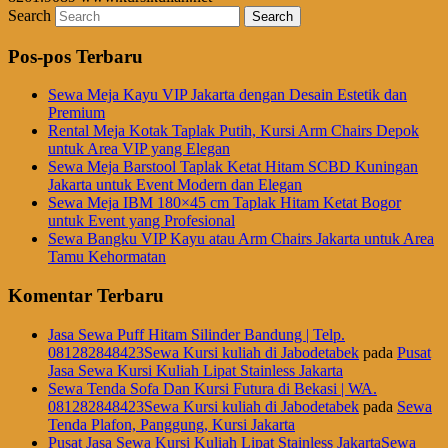
Search
Pos-pos Terbaru
Sewa Meja Kayu VIP Jakarta dengan Desain Estetik dan
Premium
Rental Meja Kotak Taplak Putih, Kursi Arm Chairs Depok
untuk Area VIP yang Elegan
Sewa Meja Barstool Taplak Ketat Hitam SCBD Kuningan
Jakarta untuk Event Modern dan Elegan
Sewa Meja IBM 180×45 cm Taplak Hitam Ketat Bogor
untuk Event yang Profesional
Sewa Bangku VIP Kayu atau Arm Chairs Jakarta untuk Area
Tamu Kehormatan
Komentar Terbaru
Jasa Sewa Puff Hitam Silinder Bandung | Telp.
081282848423Sewa Kursi kuliah di Jabodetabek
pada
Pusat
Jasa Sewa Kursi Kuliah Lipat Stainless Jakarta
Sewa Tenda Sofa Dan Kursi Futura di Bekasi | WA.
081282848423Sewa Kursi kuliah di Jabodetabek
pada
Sewa
Tenda Plafon, Panggung, Kursi Jakarta
Pusat Jasa Sewa Kursi Kuliah Lipat Stainless JakartaSewa