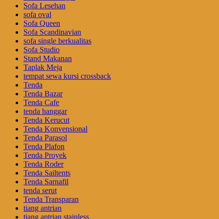
Sofa Lesehan
sofa oval
Sofa Queen
Sofa Scandinavian
sofa single berkualitas
Sofa Studio
Stand Makanan
Taplak Meja
tempat sewa kursi crossback
Tenda
Tenda Bazar
Tenda Cafe
tenda hanggar
Tenda Kerucut
Tenda Konvensional
Tenda Parasol
Tenda Plafon
Tenda Proyek
Tenda Roder
Tenda Sailtents
Tenda Sarnafil
tenda serut
Tenda Transparan
tiang antrian
tiang antrian stainless