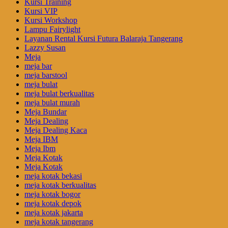
Kursi Training
Kursi VIP
Kursi Workshop
Lampu Fairylight
Layanan Rental Kursi Futura Balaraja Tangerang
Lazzy Susan
Meja
meja bar
meja barstool
meja bulat
meja bulat berkualitas
meja bulat murah
Meja Bundar
Meja Dealing
Meja Dealing Kaca
Meja IBM
Meja Ibm
Meja Kotak
Meja Kotak
meja kotak bekasi
meja kotak berkualitas
meja kotak bogor
meja kotak depok
meja kotak jakarta
meja kotak tangerang