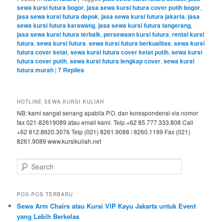
sewa kursi futura bogor
,
jasa sewa kursi futura cover putih bogor
,
jasa sewa kursi futura depok
,
jasa sewa kursi futura jakarta
,
jasa
sewa kursi futura karawang
,
jasa sewa kursi futura tangerang
,
jasa sewa kursi futura terbaik
,
persewaan kursi futura
,
rental kursi
futura
,
sewa kursi futura
,
sewa kursi futura berkualitas
,
sewa kursi
futura cover ketat
,
sewa kursi futura cover ketat putih
,
sewa kursi
futura cover putih
,
sewa kursi futura lengkap cover
,
sewa kursi
futura murah
|
7
Replies
HOTLINE SEWA KURSI KULIAH
NB: kami sangat senang apabila P.O. dan korespondensi via nomor
fax 021-82619089 atau email kami. Telp.+62 85.777.333.808 Call
+62 812.8620.3076 Telp (021) 8261.9088 / 8260.1199 Fax (021)
8261.9089 www.kursikuliah.net
Search
POS-POS TERBARU
Sewa Arm Chairs atau Kursi VIP Kayu Jakarta untuk Event
yang Lebih Berkelas