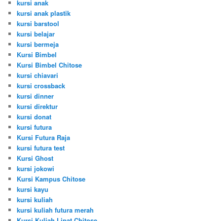
kursi anak
kursi anak plastik
kursi barstool
kursi belajar
kursi bermeja
Kursi Bimbel
Kursi Bimbel Chitose
kursi chiavari
kursi crossback
kursi dinner
kursi direktur
kursi donat
kursi futura
Kursi Futura Raja
kursi futura test
Kursi Ghost
kursi jokowi
Kursi Kampus Chitose
kursi kayu
kursi kuliah
kursi kuliah futura merah
Kursi Kuliah Lipat Chitose