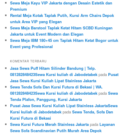
Sewa Meja Kayu VIP Jakarta dengan Desain Estetik dan
Premium
Rental Meja Kotak Taplak Putih, Kursi Arm Chairs Depok
untuk Area VIP yang Elegan
Sewa Meja Barstool Taplak Ketat Hitam SCBD Kuningan
Jakarta untuk Event Modern dan Elegan
Sewa Meja IBM 180×45 cm Taplak Hitam Ketat Bogor untuk
Event yang Profesional
KOMENTAR TERBARU
Jasa Sewa Puff Hitam Silinder Bandung | Telp.
081282848423Sewa Kursi kuliah di Jabodetabek
pada
Pusat
Jasa Sewa Kursi Kuliah Lipat Stainless Jakarta
Sewa Tenda Sofa Dan Kursi Futura di Bekasi | WA.
081282848423Sewa Kursi kuliah di Jabodetabek
pada
Sewa
Tenda Plafon, Panggung, Kursi Jakarta
Pusat Jasa Sewa Kursi Kuliah Lipat Stainless JakartaSewa
Kursi kuliah di Jabodetabek
pada
Sewa Tenda, Sofa Dan
Kursi Futura di Bekasi
Sewa Kursi Futura Merah Stainless Jakarta
pada
Layanan
Sewa Sofa Scandinavian Putih Murah Area Depok