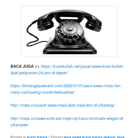
BACA JUGA >>
https://kursikuliah.net/pusat-sewa-kursi-kuliah-
lipat-pelayanan-24-jam-di-depok/
https://bintangjayaevent.com/2022/07/01/jasa-sewa-misty-fan-
misty-cool-paling-murah-berkualitas/
http://meja.co/pusat-sewa-meja-lipat-meja-ibm-di-cikarang/
http://meja.co/sewa-sofa-set-meja-vip-kaca-minimalis-elegan-di-
cikampek/
Posted in
kursi futura
|
Tagged
jasa sewa kursi futura bekasi
,
jasa