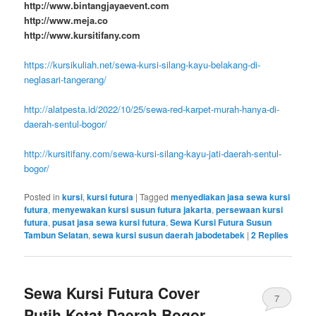
http://www.bintangjayaevent.com
http://www.meja.co
http://www.kursitifany.com
https://kursikuliah.net/sewa-kursi-silang-kayu-belakang-di-
neglasari-tangerang/
http://alatpesta.id/2022/10/25/sewa-red-karpet-murah-hanya-di-
daerah-sentul-bogor/
http://kursitifany.com/sewa-kursi-silang-kayu-jati-daerah-sentul-
bogor/
Posted in
kursi
,
kursi futura
|
Tagged
menyediakan jasa sewa kursi
futura
,
menyewakan kursi susun futura jakarta
,
persewaan kursi
futura
,
pusat jasa sewa kursi futura
,
Sewa Kursi Futura Susun
Tambun Selatan
,
sewa kursi susun daerah jabodetabek
|
2
Replies
Sewa Kursi Futura Cover
7
Putih Ketat Daerah Bogor