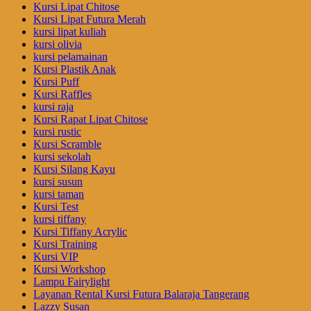
Kursi Lipat Chitose
Kursi Lipat Futura Merah
kursi lipat kuliah
kursi olivia
kursi pelamainan
Kursi Plastik Anak
Kursi Puff
Kursi Raffles
kursi raja
Kursi Rapat Lipat Chitose
kursi rustic
Kursi Scramble
kursi sekolah
Kursi Silang Kayu
kursi susun
kursi taman
Kursi Test
kursi tiffany
Kursi Tiffany Acrylic
Kursi Training
Kursi VIP
Kursi Workshop
Lampu Fairylight
Layanan Rental Kursi Futura Balaraja Tangerang
Lazzy Susan