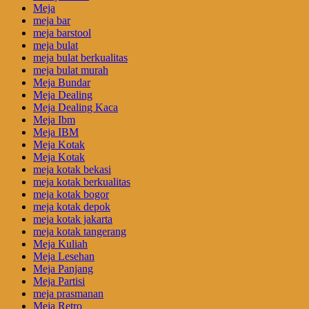
Meja
meja bar
meja barstool
meja bulat
meja bulat berkualitas
meja bulat murah
Meja Bundar
Meja Dealing
Meja Dealing Kaca
Meja Ibm
Meja IBM
Meja Kotak
Meja Kotak
meja kotak bekasi
meja kotak berkualitas
meja kotak bogor
meja kotak depok
meja kotak jakarta
meja kotak tangerang
Meja Kuliah
Meja Lesehan
Meja Panjang
Meja Partisi
meja prasmanan
Meja Retro