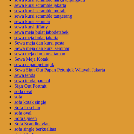
sewa kursi scramble jakarta
sewa kursi scramble murah
sewa kursi scramble tangerang
sewa kursi seminar
sewa kursi tiffany
sewa meja bulat jabodetabek
sewa meja bulat jakarta
Sewa meja dan kursi pesta
Sewa meja dan kursi seminar
sewa meja dan kursi taman
Sewa Meja Kotak
sewa papan petunjuk
Sewa Sign Out Papan Petunjuk Wilayah Jakarta
sewa tenda
sewa tenda parasol
Sign Out Portrait
soda oval
sofa
sofa kotak single
Sofa Lesehan
sofa oval
Sofa Queen
Sofa Scandinavian
sofa single berkualitas