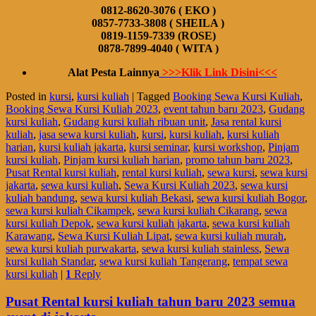
0812-8620-3076 ( EKO )
0857-7733-3808 ( SHEILA )
0819-1159-7339 (ROSE)
0878-7899-4040 ( WITA )
Alat Pesta Lainnya
>>>Klik Link Disini<<<
Posted in
kursi
,
kursi kuliah
|
Tagged
Booking Sewa Kursi Kuliah
,
Booking Sewa Kursi Kuliah 2023
,
event tahun baru 2023
,
Gudang
kursi kuliah
,
Gudang kursi kuliah ribuan unit
,
Jasa rental kursi
kuliah
,
jasa sewa kursi kuliah
,
kursi
,
kursi kuliah
,
kursi kuliah
harian
,
kursi kuliah jakarta
,
kursi seminar
,
kursi workshop
,
Pinjam
kursi kuliah
,
Pinjam kursi kuliah harian
,
promo tahun baru 2023
,
Pusat Rental kursi kuliah
,
rental kursi kuliah
,
sewa kursi
,
sewa kursi
jakarta
,
sewa kursi kuliah
,
Sewa Kursi Kuliah 2023
,
sewa kursi
kuliah bandung
,
sewa kursi kuliah Bekasi
,
sewa kursi kuliah Bogor
,
sewa kursi kuliah Cikampek
,
sewa kursi kuliah Cikarang
,
sewa
kursi kuliah Depok
,
sewa kursi kuliah jakarta
,
sewa kursi kuliah
Karawang
,
Sewa Kursi Kuliah Lipat
,
sewa kursi kuliah murah
,
sewa kursi kuliah purwakarta
,
sewa kursi kuliah stainless
,
Sewa
kursi kuliah Standar
,
sewa kursi kuliah Tangerang
,
tempat sewa
kursi kuliah
|
1
Reply
Pusat Rental kursi kuliah tahun baru 2023 semua