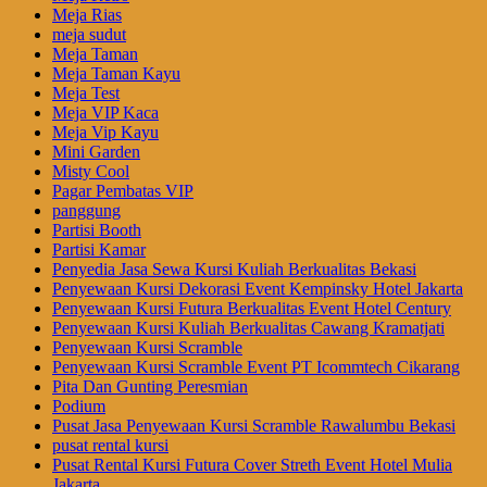
Meja Rias
meja sudut
Meja Taman
Meja Taman Kayu
Meja Test
Meja VIP Kaca
Meja Vip Kayu
Mini Garden
Misty Cool
Pagar Pembatas VIP
panggung
Partisi Booth
Partisi Kamar
Penyedia Jasa Sewa Kursi Kuliah Berkualitas Bekasi
Penyewaan Kursi Dekorasi Event Kempinsky Hotel Jakarta
Penyewaan Kursi Futura Berkualitas Event Hotel Century
Penyewaan Kursi Kuliah Berkualitas Cawang Kramatjati
Penyewaan Kursi Scramble
Penyewaan Kursi Scramble Event PT Icommtech Cikarang
Pita Dan Gunting Peresmian
Podium
Pusat Jasa Penyewaan Kursi Scramble Rawalumbu Bekasi
pusat rental kursi
Pusat Rental Kursi Futura Cover Streth Event Hotel Mulia
Jakarta