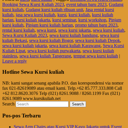
Booking Sewa Kursi Kuliah 2023
,
event tahun baru 2023
,
Gudang
kursi kuliah
,
Gudang kursi kuliah ribuan unit
,
Jasa rental kursi
kuliah
,
jasa sewa kursi kuliah
,
kursi
,
kursi kuliah
,
kursi kuliah
harian
,
kursi kuliah jakarta
,
kursi seminar
,
kursi workshop
,
Pinjam
kursi kuliah
,
Pinjam kursi kuliah harian
,
promo tahun baru 2023
,
rental kursi kuliah
,
sewa kursi
,
sewa kursi jakarta
,
sewa kursi kuliah
,
Sewa Kursi Kuliah 2023
,
sewa kursi kuliah bandung
,
sewa kursi
kuliah Bekasi
,
sewa kursi kuliah Bogor
,
sewa kursi kuliah Depok
,
sewa kursi kuliah jakarta
,
sewa kursi kuliah Karawang
,
Sewa Kursi
Kuliah Lipat
,
sewa kursi kuliah purwakarta
,
sewa kursi kuliah
stainless
,
sewa kursi kuliah Tangerang
,
tempat sewa kursi kuliah
|
Leave a reply
Hotline Sewa Kursi kuliah
NB: kami sangat senang apabila P.O. dan korespondensi via nomor
fax 021-82619089 atau email kami. Telp.+62 85.777.333.808 Call
+62 812.8620.3076 Telp (021) 8261.9088 / 8260.1199 Fax (021)
8261.9089 www.kursikuliah.net
Search
Pos-pos Terbaru
Sewa Arm Chairs atau Kursi VIP Kayu Jakarta untuk Event