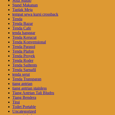
Sofa Studio
Stand Makanan
Taplak Meja
tempat sewa kursi crossback
Tenda
Tenda Bazar
Tenda Cafe
tenda hanggar
Tenda Kerucut
Tenda Konvensional
Tenda Parasol
Tenda Plafon
Tenda Proyek
Tenda Roder
Tenda Sailtents
Tenda Sarnafil
tenda serut
Tenda Transparan
tiang antrian
tiang antrian stainless
Tiang Antrian Tali Bludru
Tiang Bendera
Tirai
Toilet Portable
Uncategorized