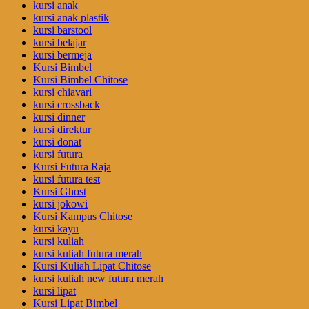
kursi anak
kursi anak plastik
kursi barstool
kursi belajar
kursi bermeja
Kursi Bimbel
Kursi Bimbel Chitose
kursi chiavari
kursi crossback
kursi dinner
kursi direktur
kursi donat
kursi futura
Kursi Futura Raja
kursi futura test
Kursi Ghost
kursi jokowi
Kursi Kampus Chitose
kursi kayu
kursi kuliah
kursi kuliah futura merah
Kursi Kuliah Lipat Chitose
kursi kuliah new futura merah
kursi lipat
Kursi Lipat Bimbel