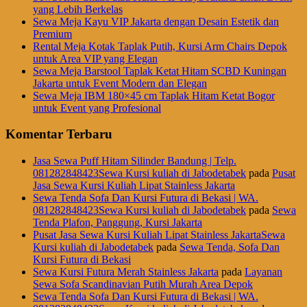
yang Lebih Berkelas
Sewa Meja Kayu VIP Jakarta dengan Desain Estetik dan
Premium
Rental Meja Kotak Taplak Putih, Kursi Arm Chairs Depok
untuk Area VIP yang Elegan
Sewa Meja Barstool Taplak Ketat Hitam SCBD Kuningan
Jakarta untuk Event Modern dan Elegan
Sewa Meja IBM 180×45 cm Taplak Hitam Ketat Bogor
untuk Event yang Profesional
Komentar Terbaru
Jasa Sewa Puff Hitam Silinder Bandung | Telp.
081282848423Sewa Kursi kuliah di Jabodetabek
pada
Pusat
Jasa Sewa Kursi Kuliah Lipat Stainless Jakarta
Sewa Tenda Sofa Dan Kursi Futura di Bekasi | WA.
081282848423Sewa Kursi kuliah di Jabodetabek
pada
Sewa
Tenda Plafon, Panggung, Kursi Jakarta
Pusat Jasa Sewa Kursi Kuliah Lipat Stainless JakartaSewa
Kursi kuliah di Jabodetabek
pada
Sewa Tenda, Sofa Dan
Kursi Futura di Bekasi
Sewa Kursi Futura Merah Stainless Jakarta
pada
Layanan
Sewa Sofa Scandinavian Putih Murah Area Depok
Sewa Tenda Sofa Dan Kursi Futura di Bekasi | WA.