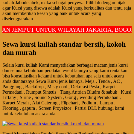
kuliah Jabodetabek, maka sebagai penyewa Pilihlah dengan bijak
agar Kursi yang disewa adalah Kursi yang berkualitas dan tentu saja
akan memberikan kesan yang baik untuk acara yang
diselenggarakan.
EMPUT UNTUK WILAYAH JAKARTA, BOGOR, DEP
Sewa kursi kuliah standar bersih, kokoh
dan murah
Selain kursi kuliah Kami menyediakan berbagai macam jenis kursi
dan semua kebutuhan peralatan event lainnya yang kami rentalkan
bisa konsultasikan kekami untuk kebutuhan apa saja untuk acara
anda diantaranya Sewa Kursi jenis lainnya, Meja , Tenda , AC ,
Panggung , Backdrop , Misty cool , Dekorasi Pesta , Karpet
Permadani , Rumput Sintetis , Tiang Antrian Bludru & sabuk , Kursi
Tiffany , Sirine , Sound System , Gong , wedding Pernikahan ,
Karpet Merah , Alat Catering , Flipchart , Podium , Lampu ,
Flooring , gapura , Screen Proyektor , Partisi DLL hubungi kami
untuk kebutuhan acara anda.
Kami Menyediakan Produk Sewa Yang Berkualitas dengan quality