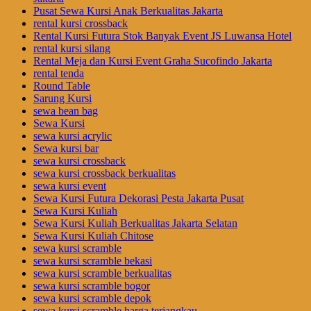
Pusat Sewa Kursi Anak Berkualitas Jakarta
rental kursi crossback
Rental Kursi Futura Stok Banyak Event JS Luwansa Hotel
rental kursi silang
Rental Meja dan Kursi Event Graha Sucofindo Jakarta
rental tenda
Round Table
Sarung Kursi
sewa bean bag
Sewa Kursi
sewa kursi acrylic
Sewa kursi bar
sewa kursi crossback
sewa kursi crossback berkualitas
sewa kursi event
Sewa Kursi Futura Dekorasi Pesta Jakarta Pusat
Sewa Kursi Kuliah
Sewa Kursi Kuliah Berkualitas Jakarta Selatan
Sewa Kursi Kuliah Chitose
sewa kursi scramble
sewa kursi scramble bekasi
sewa kursi scramble berkualitas
sewa kursi scramble bogor
sewa kursi scramble depok
sewa kursi scramble harga terjangkau