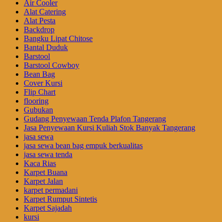
Air Cooler
Alat Catering
Alat Pesta
Backdrop
Bangku Lipat Chitose
Bantal Duduk
Barstool
Barstool Cowboy
Bean Bag
Cover Kursi
Flip Chart
flooring
Gubukan
Gudang Penyewaan Tenda Plafon Tangerang
Jasa Penyewaan Kursi Kuliah Stok Banyak Tangerang
jasa sewa
jasa sewa bean bag empuk berkualitas
jasa sewa tenda
Kaca Rias
Karpet Buana
Karpet Jalan
karpet permadani
Karpet Rumput Sintetis
Karpet Sajadah
kursi