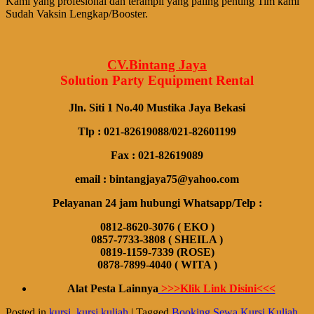
Kami yang profesional dan terampil yang paling penting Tim kami
Sudah Vaksin Lengkap/Booster.
CV.Bintang Jaya
Solution Party Equipment
Rental
Jln. Siti 1 No.40 Mustika Jaya Bekasi
Tlp : 021-82619088/021-82601199
Fax : 021-82619089
email : bintangjaya75@yahoo.com
Pelayanan 24 jam hubungi Whatsapp/Telp :
0812-8620-3076 ( EKO )
0857-7733-3808 ( SHEILA )
0819-1159-7339 (ROSE)
0878-7899-4040 ( WITA )
Alat Pesta Lainnya
>>>Klik Link Disini<<<
Posted in
kursi
,
kursi kuliah
|
Tagged
Booking Sewa Kursi Kuliah
,