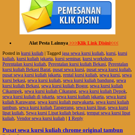
Alat Pesta Lainnya
>>>Klik Link Disini<<<
Posted in
kursi kuliah
|
Tagged
jasa sewa kursi kuliah
,
kursi
,
kursi
kuliah
,
kursi kuliah jakarta
,
kursi seminar
,
kursi workshop
,
Perentalan kursi kuliah
,
Perentalan kursi kuliah Bekasi
,
Perentalan
kursi kuliah Bekasi Barat
,
pusat sewa kursi
,
pusat sewa kursi kuliah
,
pusat sewa kursi kuliah jakarta
,
rental kursi kuliah
,
sewa kursi
,
sewa
kursi bekasi
,
sewa kursi kuliah
,
sewa kursi kuliah bandung
,
sewa
kursi kuliah Bekasi
,
sewa kursi kuliah Bogor
,
sewa kursi kuliah
Cikampek
,
sewa kursi kuliah Cikarang
,
sewa kursi kuliah Depok
,
sewa kursi kuliah di jakarta
,
sewa kursi kuliah jakarta
,
sewa kursi
kuliah Karawang
,
sewa kursi kuliah purwakarta
,
sewa kursi kuliah
tambun
,
sewa kursi kuliah Tangerang
,
sewa kursi lipat
,
sewa kursi
lipat kuliah
,
Sewa kursi Lipat kuliah bekasi
,
tempat sewa kursi lipat
kuliah
,
Vendor sewa kursi kuliah
|
1
Reply
Pusat sewa kursi kuliah chrome original tambun