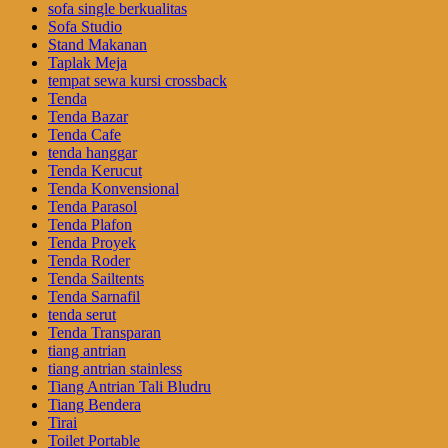
sofa single berkualitas
Sofa Studio
Stand Makanan
Taplak Meja
tempat sewa kursi crossback
Tenda
Tenda Bazar
Tenda Cafe
tenda hanggar
Tenda Kerucut
Tenda Konvensional
Tenda Parasol
Tenda Plafon
Tenda Proyek
Tenda Roder
Tenda Sailtents
Tenda Sarnafil
tenda serut
Tenda Transparan
tiang antrian
tiang antrian stainless
Tiang Antrian Tali Bludru
Tiang Bendera
Tirai
Toilet Portable