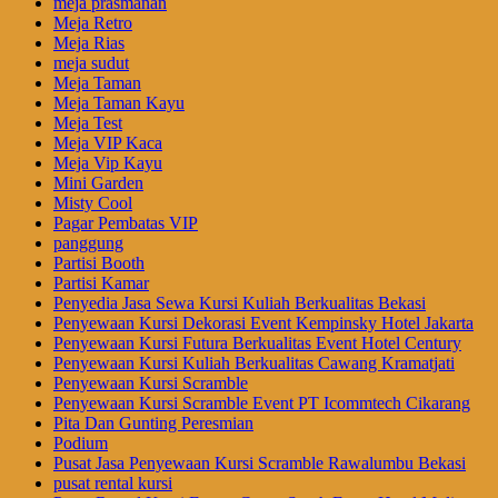
meja prasmanan
Meja Retro
Meja Rias
meja sudut
Meja Taman
Meja Taman Kayu
Meja Test
Meja VIP Kaca
Meja Vip Kayu
Mini Garden
Misty Cool
Pagar Pembatas VIP
panggung
Partisi Booth
Partisi Kamar
Penyedia Jasa Sewa Kursi Kuliah Berkualitas Bekasi
Penyewaan Kursi Dekorasi Event Kempinsky Hotel Jakarta
Penyewaan Kursi Futura Berkualitas Event Hotel Century
Penyewaan Kursi Kuliah Berkualitas Cawang Kramatjati
Penyewaan Kursi Scramble
Penyewaan Kursi Scramble Event PT Icommtech Cikarang
Pita Dan Gunting Peresmian
Podium
Pusat Jasa Penyewaan Kursi Scramble Rawalumbu Bekasi
pusat rental kursi