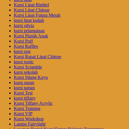
Kursi Lipat Bimbel
Kursi Lipat Chitose
Kursi Lipat Futura Merah
kursi lipat kuliah
kursi olivia
kursi pelamainan
Kursi Plastik Anak
Kursi Puff
Kursi Raffles
kursi raja
Kursi Rapat Lipat Chitose
kursi rustic
Kursi Scramble
kursi sekolah
Kursi Silang Kayu
kursi susun
kursi taman
Kursi Test
kursi tiffany
Kursi Tiffany Acrylic
Kursi Training
Kursi VIP
Kursi Workshop
Lampu Fairylight