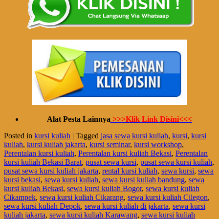
Alat Pesta Lainnya
>>>Klik Link Disini<<<
Posted in
kursi kuliah
|
Tagged
jasa sewa kursi kuliah
,
kursi
,
kursi
kuliah
,
kursi kuliah jakarta
,
kursi seminar
,
kursi workshop
,
Perentalan kursi kuliah
,
Perentalan kursi kuliah Bekasi
,
Perentalan
kursi kuliah Bekasi Barat
,
pusat sewa kursi
,
pusat sewa kursi kuliah
,
pusat sewa kursi kuliah jakarta
,
rental kursi kuliah
,
sewa kursi
,
sewa
kursi bekasi
,
sewa kursi kuliah
,
sewa kursi kuliah bandung
,
sewa
kursi kuliah Bekasi
,
sewa kursi kuliah Bogor
,
sewa kursi kuliah
Cikampek
,
sewa kursi kuliah Cikarang
,
sewa kursi kuliah Cilegon
,
sewa kursi kuliah Depok
,
sewa kursi kuliah di jakarta
,
sewa kursi
kuliah jakarta
,
sewa kursi kuliah Karawang
,
sewa kursi kuliah