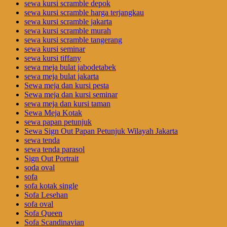
sewa kursi scramble depok
sewa kursi scramble harga terjangkau
sewa kursi scramble jakarta
sewa kursi scramble murah
sewa kursi scramble tangerang
sewa kursi seminar
sewa kursi tiffany
sewa meja bulat jabodetabek
sewa meja bulat jakarta
Sewa meja dan kursi pesta
Sewa meja dan kursi seminar
sewa meja dan kursi taman
Sewa Meja Kotak
sewa papan petunjuk
Sewa Sign Out Papan Petunjuk Wilayah Jakarta
sewa tenda
sewa tenda parasol
Sign Out Portrait
soda oval
sofa
sofa kotak single
Sofa Lesehan
sofa oval
Sofa Queen
Sofa Scandinavian