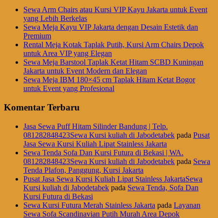
Sewa Arm Chairs atau Kursi VIP Kayu Jakarta untuk Event
yang Lebih Berkelas
Sewa Meja Kayu VIP Jakarta dengan Desain Estetik dan
Premium
Rental Meja Kotak Taplak Putih, Kursi Arm Chairs Depok
untuk Area VIP yang Elegan
Sewa Meja Barstool Taplak Ketat Hitam SCBD Kuningan
Jakarta untuk Event Modern dan Elegan
Sewa Meja IBM 180×45 cm Taplak Hitam Ketat Bogor
untuk Event yang Profesional
Komentar Terbaru
Jasa Sewa Puff Hitam Silinder Bandung | Telp.
081282848423Sewa Kursi kuliah di Jabodetabek
pada
Pusat
Jasa Sewa Kursi Kuliah Lipat Stainless Jakarta
Sewa Tenda Sofa Dan Kursi Futura di Bekasi | WA.
081282848423Sewa Kursi kuliah di Jabodetabek
pada
Sewa
Tenda Plafon, Panggung, Kursi Jakarta
Pusat Jasa Sewa Kursi Kuliah Lipat Stainless JakartaSewa
Kursi kuliah di Jabodetabek
pada
Sewa Tenda, Sofa Dan
Kursi Futura di Bekasi
Sewa Kursi Futura Merah Stainless Jakarta
pada
Layanan
Sewa Sofa Scandinavian Putih Murah Area Depok