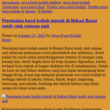
purwakarta
,
sewa kursi kuliah tambun
,
sewa kursi kuliah
Tangerang
,
sewa kursi lipat
,
Vendor sewa kursi kuliah
,
Vendor sewa
kursi kuliah di jakarta
|
3
Replies
Perentalan kursi kuliah murah di Bekasi Barat
ready stok ratusan unit
Posted on
Agustus 25, 2022
by
Sewa Kursi Kuliah
Reply
Perentalan kursi kuliah murah di Bekasi Barat ready stok ratusan
unit melayani pemesanan event jabodetabek dan sekitarnya. Kursi
kuliah ini cocok untuk penyelenggaraan seminar di ruangan yang
kurang luas, meski begitu kursi ini tetap nyaman digunakan, karena
terdapat busa empuk di bagian dudukan dan di sanadarannya. Selain
itu kursi ini dari bahan stainless yang kuat dapat menampung berat
hingga 60 kg. Kami siap melayani pemesanan sewa kursi kuliah ke
berbagai daerah di jakarta, bekasi, depok, bogor, tangerang,
karawang, purwakarta, bandung dan daerah lainnya siap kirim
sampai ke lokasi acara anda.
Kursi kami terawat karena dirawat oleh tim khusus keperawatan