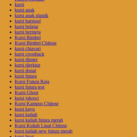
kursi
kursi anak
kursi anak plastik
kursi barstool
kursi belajar
kursi bermeja
Kursi Bimbel
Kursi Bimbel Chitose
kursi chiavari
kursi crossback
kursi dinner
kursi direktur
kursi donat
kursi futura
Kursi Futura Raja
kursi futura test
Kursi Ghost
kursi jokowi
Kursi Kampus Chitose
kursi kayu
kursi kuliah
kursi kuliah futura merah
Kursi Kuliah Lipat Chitose
kursi kuliah new futura merah
kursi lipat