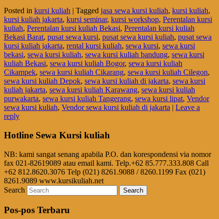
Posted in
kursi kuliah
|
Tagged
jasa sewa kursi kuliah
,
kursi kuliah
,
kursi kuliah jakarta
,
kursi seminar
,
kursi workshop
,
Perentalan kursi
kuliah
,
Perentalan kursi kuliah Bekasi
,
Perentalan kursi kuliah
Bekasi Barat
,
pusat sewa kursi
,
pusat sewa kursi kuliah
,
pusat sewa
kursi kuliah jakarta
,
rental kursi kuliah
,
sewa kursi
,
sewa kursi
bekasi
,
sewa kursi kuliah
,
sewa kursi kuliah bandung
,
sewa kursi
kuliah Bekasi
,
sewa kursi kuliah Bogor
,
sewa kursi kuliah
Cikampek
,
sewa kursi kuliah Cikarang
,
sewa kursi kuliah Cilegon
,
sewa kursi kuliah Depok
,
sewa kursi kuliah di jakarta
,
sewa kursi
kuliah jakarta
,
sewa kursi kuliah Karawang
,
sewa kursi kuliah
purwakarta
,
sewa kursi kuliah Tangerang
,
sewa kursi lipat
,
Vendor
sewa kursi kuliah
,
Vendor sewa kursi kuliah di jakarta
|
Leave a
reply
Hotline Sewa Kursi kuliah
NB: kami sangat senang apabila P.O. dan korespondensi via nomor
fax 021-82619089 atau email kami. Telp.+62 85.777.333.808 Call
+62 812.8620.3076 Telp (021) 8261.9088 / 8260.1199 Fax (021)
8261.9089 www.kursikuliah.net
Search
Pos-pos Terbaru