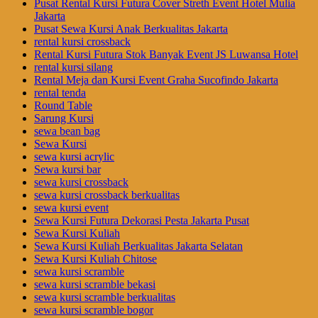
Pusat Rental Kursi Futura Cover Streth Event Hotel Mulia
Jakarta
Pusat Sewa Kursi Anak Berkualitas Jakarta
rental kursi crossback
Rental Kursi Futura Stok Banyak Event JS Luwansa Hotel
rental kursi silang
Rental Meja dan Kursi Event Graha Sucofindo Jakarta
rental tenda
Round Table
Sarung Kursi
sewa bean bag
Sewa Kursi
sewa kursi acrylic
Sewa kursi bar
sewa kursi crossback
sewa kursi crossback berkualitas
sewa kursi event
Sewa Kursi Futura Dekorasi Pesta Jakarta Pusat
Sewa Kursi Kuliah
Sewa Kursi Kuliah Berkualitas Jakarta Selatan
Sewa Kursi Kuliah Chitose
sewa kursi scramble
sewa kursi scramble bekasi
sewa kursi scramble berkualitas
sewa kursi scramble bogor