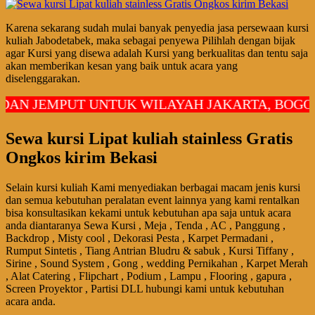
Karena sekarang sudah mulai banyak penyedia jasa persewaan kursi
kuliah Jabodetabek, maka sebagai penyewa Pilihlah dengan bijak
agar Kursi yang disewa adalah Kursi yang berkualitas dan tentu saja
akan memberikan kesan yang baik untuk acara yang
diselenggarakan.
EMPUT UNTUK WILAYAH JAKARTA, BOGOR, DE
Sewa kursi Lipat kuliah stainless Gratis
Ongkos kirim Bekasi
Selain kursi kuliah Kami menyediakan berbagai macam jenis kursi
dan semua kebutuhan peralatan event lainnya yang kami rentalkan
bisa konsultasikan kekami untuk kebutuhan apa saja untuk acara
anda diantaranya Sewa Kursi , Meja , Tenda , AC , Panggung ,
Backdrop , Misty cool , Dekorasi Pesta , Karpet Permadani ,
Rumput Sintetis , Tiang Antrian Bludru & sabuk , Kursi Tiffany ,
Sirine , Sound System , Gong , wedding Pernikahan , Karpet Merah
, Alat Catering , Flipchart , Podium , Lampu , Flooring , gapura ,
Screen Proyektor , Partisi DLL hubungi kami untuk kebutuhan
acara anda.