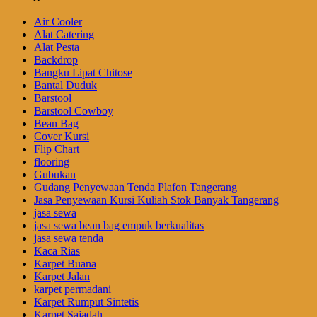
Air Cooler
Alat Catering
Alat Pesta
Backdrop
Bangku Lipat Chitose
Bantal Duduk
Barstool
Barstool Cowboy
Bean Bag
Cover Kursi
Flip Chart
flooring
Gubukan
Gudang Penyewaan Tenda Plafon Tangerang
Jasa Penyewaan Kursi Kuliah Stok Banyak Tangerang
jasa sewa
jasa sewa bean bag empuk berkualitas
jasa sewa tenda
Kaca Rias
Karpet Buana
Karpet Jalan
karpet permadani
Karpet Rumput Sintetis
Karpet Sajadah