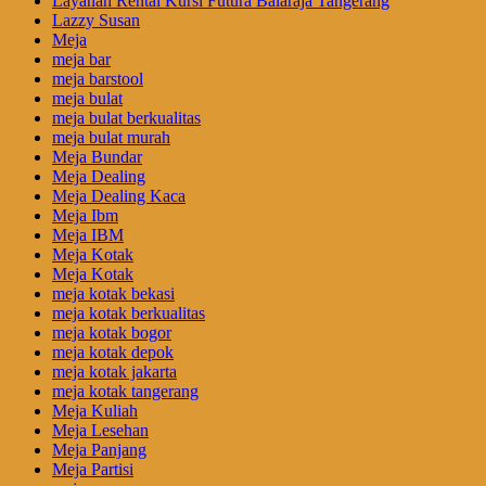
Layanan Rental Kursi Futura Balaraja Tangerang
Lazzy Susan
Meja
meja bar
meja barstool
meja bulat
meja bulat berkualitas
meja bulat murah
Meja Bundar
Meja Dealing
Meja Dealing Kaca
Meja Ibm
Meja IBM
Meja Kotak
Meja Kotak
meja kotak bekasi
meja kotak berkualitas
meja kotak bogor
meja kotak depok
meja kotak jakarta
meja kotak tangerang
Meja Kuliah
Meja Lesehan
Meja Panjang
Meja Partisi