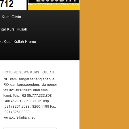
Kursi Olivia
tal Kursi Kuliah
a Kursi Kuliah Promo
HOTLINE SEWA KURSI KULIAH
NB: kami sangat senang apabila
P.O. dan korespondensi via nomor
fax 021-82619089 atau email
kami. Telp.+62 85.777.333.808
Call +62 812.8620.3076 Telp
(021) 8261.9088 / 8260.1199 Fax
(021) 8261.9089
www.kursikuliah.net