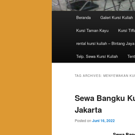
Main menu
Beranda
Galeri Kursi Kuliah
Skip to primary content
Skip to secondary content
Kursi Taman Kayu
Kursi Tiff
rental kursi kuliah – Bintang Jaya
Telp. Sewa Kursi Kuliah
Tent
TAG ARCHIVES:
MENYEWAKAN KUR
Sewa Bangku Ku
Jakarta
Posted on
Juni 16, 2022
Sewa Bang