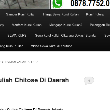
Gambar Kursi Kuliah
Harga Sewa Kursi Kuliah
Kursi Futura
any
Manfaat Kursi Kuliah
Mengapa Kursi Kuliah?
Pelanggan Ren
SEWA KURSI
Sewa kursi kuliah Cikarang Bekasi Standar
Sew
ang Kursi Kuliah
Video Sewa Kursi di Youtube
SI KULIAH JAKARTA BARAT
liah Chitose Di Daerah
4
ku Kuliah Chitose Di Daerah Jakarta