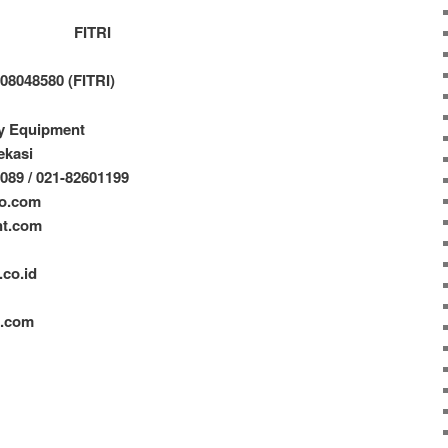
FITRI
08048580 (FITRI)
ty Equipment
ekasi
9089 / 021-82601199
oo.com
nt.com
.co.id
t.com