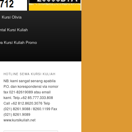
Kursi Olivia
tal Kursi Kuliah
a Kursi Kuliah Promo
HOTLINE SEWA KURSI KULIAH
NB: kami sangat senang apabila
P.O. dan korespondensi via nomor
fax 021-82619089 atau email
kami. Telp.+62 85.777.333.808
Call +62 812.8620.3076 Telp
(021) 8261.9088 / 8260.1199 Fax
(021) 8261.9089
www.kursikuliah.net