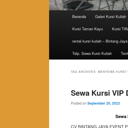
Main menu
Beranda
Galeri Kursi Kuliah
Skip to primary content
Skip to secondary content
Kursi Taman Kayu
Kursi Tiff
rental kursi kuliah – Bintang Jaya
Telp. Sewa Kursi Kuliah
Tent
TAG ARCHIVES:
MENYEWA KURSI 
Sewa Kursi VIP
Posted on
September 20, 2022
Sewa 
CV BINTANG JAYA EVENT Pusa