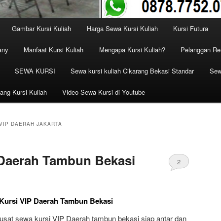
Gambar Kursi Kuliah
Harga Sewa Kursi Kuliah
Kursi Futura
any
Manfaat Kursi Kuliah
Mengapa Kursi Kuliah?
Pelanggan Ren
SEWA KURSI
Sewa kursi kuliah Cikarang Bekasi Standar
Sew
ang Kursi Kuliah
Video Sewa Kursi di Youtube
VIP DAERAH JAKARTA
 Daerah Tambun Bekasi
2
Kursi VIP Daerah Tambun Bekasi
t sewa kursi VIP Daerah tambun bekasi siap antar dan