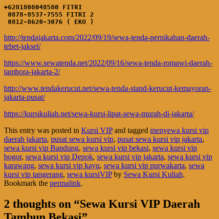
+6281808048580 FITRI

 0878-8537-7555 FITRI 2

 0812-8620-3076 ( EKO )
http://tendajakarta.com/2022/09/19/sewa-tenda-pernikahan-daerah-
tebet-jaksel/
https://www.sewatenda.net/2022/09/16/sewa-tenda-romawi-daerah-
tambora-jakarta-2/
http://www.tendakerucut.net/sewa-tenda-stand-kerucut-kemayoran-
jakarta-pusat/
https://kursikuliah.net/sewa-kursi-lipat-sewa-murah-di-jakarta/
This entry was posted in
Kursi VIP
and tagged
menyewa kursi vip
daerah jakarta
,
pusat sewa kursi vip
,
pusat sewa kursi vip jakarta
,
sewa kursi vip Bandung
,
sewa kursi vip bekasi
,
sewa kursi vip
bogor
,
sewa kursi vip Depok
,
sewa kursi vip jakarta
,
sewa kursi vip
karawang
,
sewa kursi vip kayu
,
sewa kursi vip purwakarta
,
sewa
kursi vip tangerang
,
sewa kursiVIP
by
Sewa Kursi Kuliah
.
Bookmark the
permalink
.
2 thoughts on “
Sewa Kursi VIP Daerah
Tambun Bekasi
”