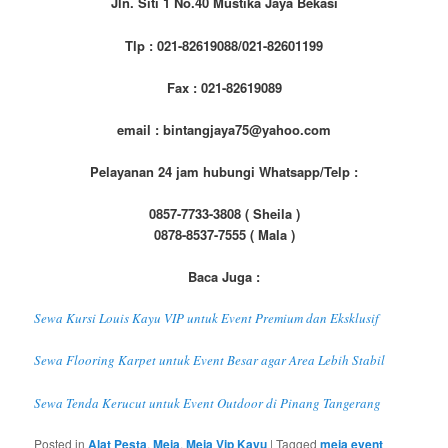
Jln. Siti 1 No.40 Mustika Jaya Bekasi
Tlp : 021-82619088/021-82601199
Fax : 021-82619089
email : bintangjaya75@yahoo.com
Pelayanan 24 jam hubungi Whatsapp/Telp :
0857-7733-3808 ( Sheila )
0878-8537-7555 ( Mala )
Baca Juga :
Sewa Kursi Louis Kayu VIP untuk Event Premium dan Eksklusif
Sewa Flooring Karpet untuk Event Besar agar Area Lebih Stabil
Sewa Tenda Kerucut untuk Event Outdoor di Pinang Tangerang
Posted in
Alat Pesta
,
Meja
,
Meja Vip Kayu
|
Tagged
meja event