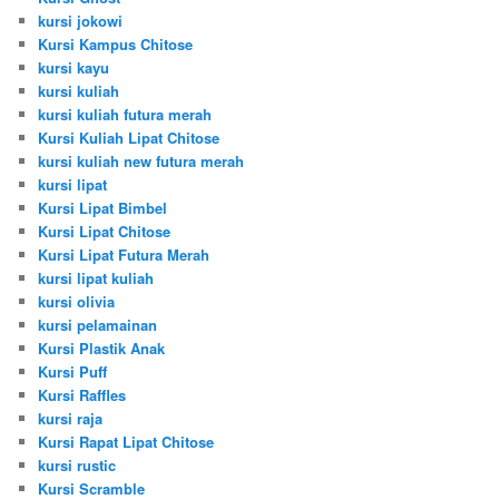
kursi jokowi
Kursi Kampus Chitose
kursi kayu
kursi kuliah
kursi kuliah futura merah
Kursi Kuliah Lipat Chitose
kursi kuliah new futura merah
kursi lipat
Kursi Lipat Bimbel
Kursi Lipat Chitose
Kursi Lipat Futura Merah
kursi lipat kuliah
kursi olivia
kursi pelamainan
Kursi Plastik Anak
Kursi Puff
Kursi Raffles
kursi raja
Kursi Rapat Lipat Chitose
kursi rustic
Kursi Scramble