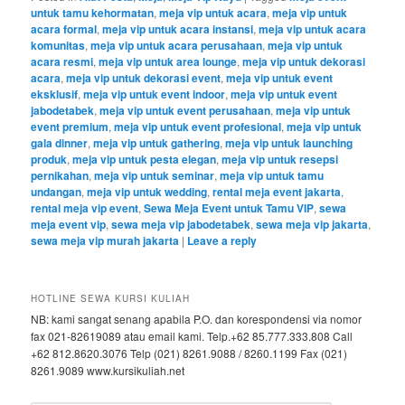
untuk tamu kehormatan
,
meja vip untuk acara
,
meja vip untuk
acara formal
,
meja vip untuk acara instansi
,
meja vip untuk acara
komunitas
,
meja vip untuk acara perusahaan
,
meja vip untuk
acara resmi
,
meja vip untuk area lounge
,
meja vip untuk dekorasi
acara
,
meja vip untuk dekorasi event
,
meja vip untuk event
eksklusif
,
meja vip untuk event indoor
,
meja vip untuk event
jabodetabek
,
meja vip untuk event perusahaan
,
meja vip untuk
event premium
,
meja vip untuk event profesional
,
meja vip untuk
gala dinner
,
meja vip untuk gathering
,
meja vip untuk launching
produk
,
meja vip untuk pesta elegan
,
meja vip untuk resepsi
pernikahan
,
meja vip untuk seminar
,
meja vip untuk tamu
undangan
,
meja vip untuk wedding
,
rental meja event jakarta
,
rental meja vip event
,
Sewa Meja Event untuk Tamu VIP
,
sewa
meja event vip
,
sewa meja vip jabodetabek
,
sewa meja vip jakarta
,
sewa meja vip murah jakarta
|
Leave a reply
HOTLINE SEWA KURSI KULIAH
NB: kami sangat senang apabila P.O. dan korespondensi via nomor
fax 021-82619089 atau email kami. Telp.+62 85.777.333.808 Call
+62 812.8620.3076 Telp (021) 8261.9088 / 8260.1199 Fax (021)
8261.9089 www.kursikuliah.net