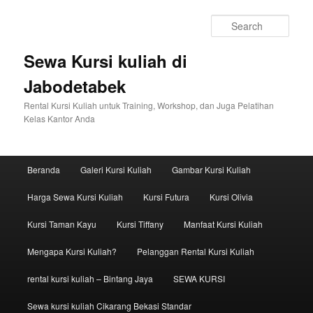
Sear
Sewa Kursi kuliah di
Jabodetabek
Rental Kursi Kuliah untuk Training, Workshop, dan Juga Pelatihan
Kelas Kantor Anda
Main menu
Beranda
Galeri Kursi Kuliah
Gambar Kursi Kuliah
Skip to primary content
Skip to secondary content
Harga Sewa Kursi Kuliah
Kursi Futura
Kursi Olivia
Kursi Taman Kayu
Kursi Tiffany
Manfaat Kursi Kuliah
Mengapa Kursi Kuliah?
Pelanggan Rental Kursi Kuliah
rental kursi kuliah – Bintang Jaya
SEWA KURSI
Sewa kursi kuliah Cikarang Bekasi Standar