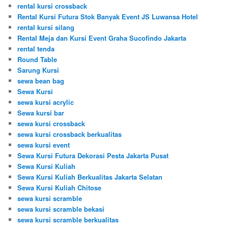
rental kursi crossback
Rental Kursi Futura Stok Banyak Event JS Luwansa Hotel
rental kursi silang
Rental Meja dan Kursi Event Graha Sucofindo Jakarta
rental tenda
Round Table
Sarung Kursi
sewa bean bag
Sewa Kursi
sewa kursi acrylic
Sewa kursi bar
sewa kursi crossback
sewa kursi crossback berkualitas
sewa kursi event
Sewa Kursi Futura Dekorasi Pesta Jakarta Pusat
Sewa Kursi Kuliah
Sewa Kursi Kuliah Berkualitas Jakarta Selatan
Sewa Kursi Kuliah Chitose
sewa kursi scramble
sewa kursi scramble bekasi
sewa kursi scramble berkualitas