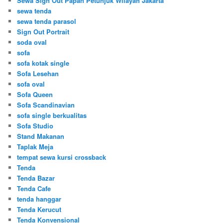
Sewa Sign Out Papan Petunjuk Wilayah Jakarta
sewa tenda
sewa tenda parasol
Sign Out Portrait
soda oval
sofa
sofa kotak single
Sofa Lesehan
sofa oval
Sofa Queen
Sofa Scandinavian
sofa single berkualitas
Sofa Studio
Stand Makanan
Taplak Meja
tempat sewa kursi crossback
Tenda
Tenda Bazar
Tenda Cafe
tenda hanggar
Tenda Kerucut
Tenda Konvensional