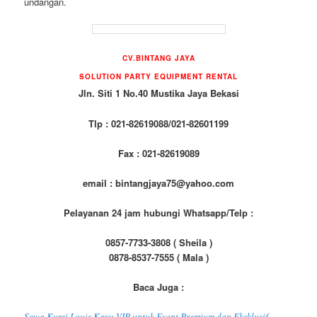
undangan.
CV.BINTANG JAYA
SOLUTION PARTY EQUIPMENT RENTAL
Jln. Siti 1 No.40 Mustika Jaya Bekasi
Tlp : 021-82619088/021-82601199
Fax : 021-82619089
email : bintangjaya75@yahoo.com
Pelayanan 24 jam hubungi Whatsapp/Telp :
0857-7733-3808 ( Sheila )
0878-8537-7555 ( Mala )
Baca Juga :
Sewa Kursi Louis Kayu VIP untuk Event Premium dan Eksklusif