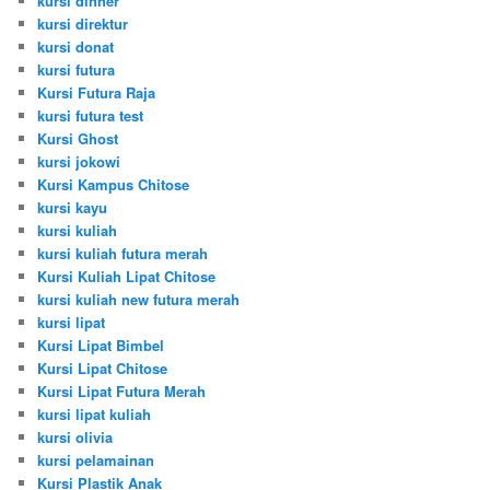
kursi dinner
kursi direktur
kursi donat
kursi futura
Kursi Futura Raja
kursi futura test
Kursi Ghost
kursi jokowi
Kursi Kampus Chitose
kursi kayu
kursi kuliah
kursi kuliah futura merah
Kursi Kuliah Lipat Chitose
kursi kuliah new futura merah
kursi lipat
Kursi Lipat Bimbel
Kursi Lipat Chitose
Kursi Lipat Futura Merah
kursi lipat kuliah
kursi olivia
kursi pelamainan
Kursi Plastik Anak