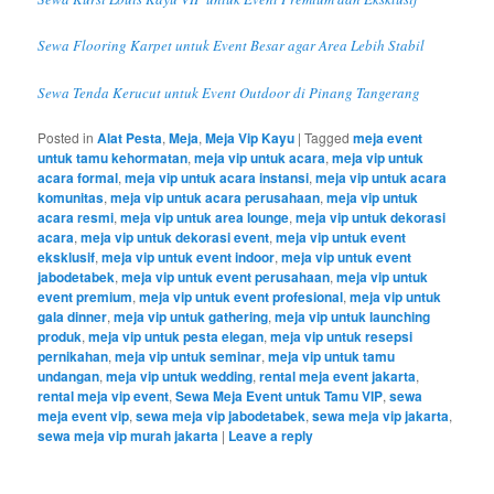
Sewa Flooring Karpet untuk Event Besar agar Area Lebih Stabil
Sewa Tenda Kerucut untuk Event Outdoor di Pinang Tangerang
Posted in
Alat Pesta
,
Meja
,
Meja Vip Kayu
|
Tagged
meja event
untuk tamu kehormatan
,
meja vip untuk acara
,
meja vip untuk
acara formal
,
meja vip untuk acara instansi
,
meja vip untuk acara
komunitas
,
meja vip untuk acara perusahaan
,
meja vip untuk
acara resmi
,
meja vip untuk area lounge
,
meja vip untuk dekorasi
acara
,
meja vip untuk dekorasi event
,
meja vip untuk event
eksklusif
,
meja vip untuk event indoor
,
meja vip untuk event
jabodetabek
,
meja vip untuk event perusahaan
,
meja vip untuk
event premium
,
meja vip untuk event profesional
,
meja vip untuk
gala dinner
,
meja vip untuk gathering
,
meja vip untuk launching
produk
,
meja vip untuk pesta elegan
,
meja vip untuk resepsi
pernikahan
,
meja vip untuk seminar
,
meja vip untuk tamu
undangan
,
meja vip untuk wedding
,
rental meja event jakarta
,
rental meja vip event
,
Sewa Meja Event untuk Tamu VIP
,
sewa
meja event vip
,
sewa meja vip jabodetabek
,
sewa meja vip jakarta
,
sewa meja vip murah jakarta
|
Leave a reply