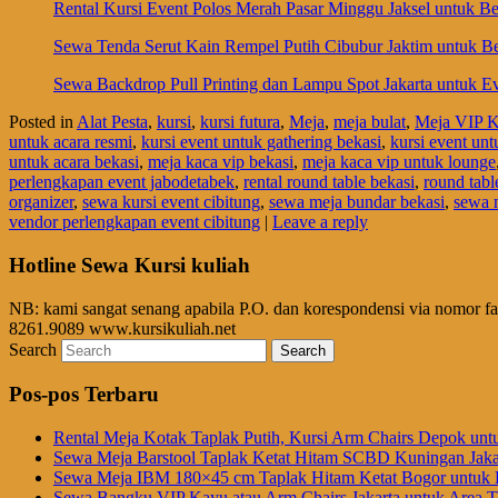
Rental Kursi Event Polos Merah Pasar Minggu Jaksel untuk Be
Sewa Tenda Serut Kain Rempel Putih Cibubur Jaktim untuk B
Sewa Backdrop Pull Printing dan Lampu Spot Jakarta untuk Ev
Posted in
Alat Pesta
,
kursi
,
kursi futura
,
Meja
,
meja bulat
,
Meja VIP 
untuk acara resmi
,
kursi event untuk gathering bekasi
,
kursi event un
untuk acara bekasi
,
meja kaca vip bekasi
,
meja kaca vip untuk lounge
perlengkapan event jabodetabek
,
rental round table bekasi
,
round tabl
organizer
,
sewa kursi event cibitung
,
sewa meja bundar bekasi
,
sewa 
vendor perlengkapan event cibitung
|
Leave a reply
Hotline Sewa Kursi kuliah
NB: kami sangat senang apabila P.O. dan korespondensi via nomor f
8261.9089 www.kursikuliah.net
Search
Pos-pos Terbaru
Rental Meja Kotak Taplak Putih, Kursi Arm Chairs Depok unt
Sewa Meja Barstool Taplak Ketat Hitam SCBD Kuningan Jaka
Sewa Meja IBM 180×45 cm Taplak Hitam Ketat Bogor untuk E
Sewa Bangku VIP Kayu atau Arm Chairs Jakarta untuk Area