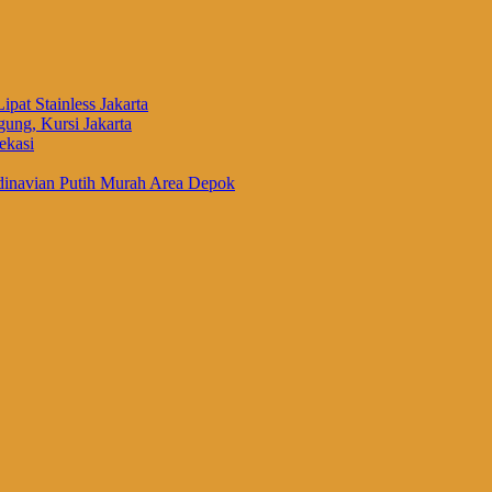
ipat Stainless Jakarta
ung, Kursi Jakarta
ekasi
inavian Putih Murah Area Depok