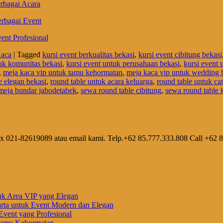
rbagai Acara
erbagai Event
ent Profesional
Kaca
|
Tagged
kursi event berkualitas bekasi
,
kursi event cibitung bekasi
tuk komunitas bekasi
,
kursi event untuk perusahaan bekasi
,
kursi event 
,
meja kaca vip untuk tamu kehormatan
,
meja kaca vip untuk wedding 
e elegan bekasi
,
round table untuk acara keluarga
,
round table untuk cat
meja bundar jabodetabek
,
sewa round table cibitung
,
sewa round table k
ax 021-82619089 atau email kami. Telp.+62 85.777.333.808 Call +62 
uk Area VIP yang Elegan
rta untuk Event Modern dan Elegan
vent yang Profesional
 Tamu Kehormatan