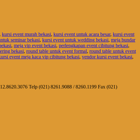
,
kursi event murah bekasi
,
kursi event untuk acara besar
,
kursi event
untuk seminar bekasi
,
kursi event untuk wedding bekasi
,
meja bundar
bekasi
,
meja vip event bekasi
,
perlengkapan event cibitung bekasi
,
ering bekasi
,
round table untuk event formal
,
round table untuk event
ursi event meja kaca vip cibitung bekasi
,
vendor kursi event bekasi
,
812.8620.3076 Telp (021) 8261.9088 / 8260.1199 Fax (021)